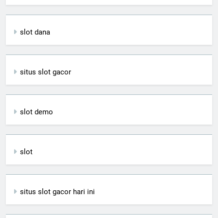
slot dana
situs slot gacor
slot demo
slot
situs slot gacor hari ini