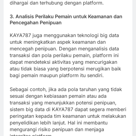
dihargai dan terhubung dengan platform.
3.
Analisis Perilaku Pemain untuk Keamanan dan
Pencegahan Penipuan
KAYA787 juga menggunakan teknologi big data
untuk meningkatkan aspek keamanan dan
mencegah penipuan. Dengan menganalisis data
transaksi dan pola perilaku pemain, platform ini
dapat mendeteksi aktivitas yang mencurigakan
atau tidak biasa yang berpotensi merugikan baik
bagi pemain maupun platform itu sendiri.
Sebagai contoh, jika ada pola taruhan yang tidak
sesuai dengan kebiasaan pemain atau ada
transaksi yang menunjukkan potensi penipuan,
sistem big data di KAYA787 dapat segera memberi
peringatan kepada tim keamanan untuk melakukan
penyelidikan lebih lanjut. Hal ini membantu
mengurangi risiko penipuan dan menjaga
integritas platform.