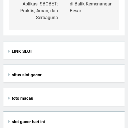
Aplikasi SBOBET:
di Balik Kemenangan
Praktis, Aman, dan
Besar
Serbaguna
LINK SLOT
situs slot gacor
toto macau
slot gacor hari ini