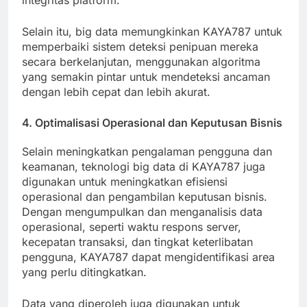
Selain itu, big data memungkinkan KAYA787 untuk
memperbaiki sistem deteksi penipuan mereka
secara berkelanjutan, menggunakan algoritma
yang semakin pintar untuk mendeteksi ancaman
dengan lebih cepat dan lebih akurat.
4.
Optimalisasi Operasional dan Keputusan Bisnis
Selain meningkatkan pengalaman pengguna dan
keamanan, teknologi big data di KAYA787 juga
digunakan untuk meningkatkan efisiensi
operasional dan pengambilan keputusan bisnis.
Dengan mengumpulkan dan menganalisis data
operasional, seperti waktu respons server,
kecepatan transaksi, dan tingkat keterlibatan
pengguna, KAYA787 dapat mengidentifikasi area
yang perlu ditingkatkan.
Data yang diperoleh juga digunakan untuk