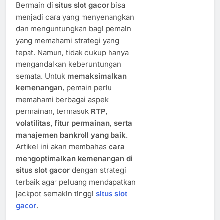
Bermain di
situs slot gacor
bisa
menjadi cara yang menyenangkan
dan menguntungkan bagi pemain
yang memahami strategi yang
tepat. Namun, tidak cukup hanya
mengandalkan keberuntungan
semata. Untuk
memaksimalkan
kemenangan
, pemain perlu
memahami berbagai aspek
permainan, termasuk
RTP,
volatilitas, fitur permainan, serta
manajemen bankroll yang baik
.
Artikel ini akan membahas
cara
mengoptimalkan kemenangan di
situs slot gacor
dengan strategi
terbaik agar peluang mendapatkan
jackpot semakin tinggi
situs slot
gacor
.