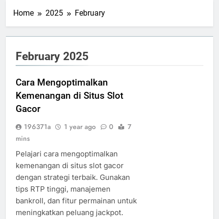
Home
2025
February
February 2025
Cara Mengoptimalkan
Kemenangan di Situs Slot
Gacor
196371a
1 year ago
0
7
mins
Pelajari cara mengoptimalkan
kemenangan di situs slot gacor
dengan strategi terbaik. Gunakan
tips RTP tinggi, manajemen
bankroll, dan fitur permainan untuk
meningkatkan peluang jackpot.