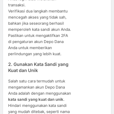
transaksi.
Verifikasi dua langkah membantu
mencegah akses yang tidak sah,
bahkan jika seseorang berhasil
memperoleh kata sandi akun Anda.
Pastikan untuk mengaktifkan 2FA
di pengaturan akun Depo Dana
Anda untuk memberikan
perlindungan yang lebih kuat.
2.
Gunakan Kata Sandi yang
Kuat dan Unik
Salah satu cara termudah untuk
mengamankan akun Depo Dana
Anda adalah dengan menggunakan
kata sandi yang kuat dan unik
.
Hindari menggunakan kata sandi
yang mudah ditebak, seperti nama