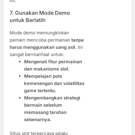
ini.
7. Gunakan Mode Demo
untuk Berlatih
Mode demo memungkinkan
pemain mencoba permainan
tanpa
harus menggunakan uang asli
. Ini
sangat bermanfaat untuk:
Mengenali fitur permainan
dan mekanisme slot.
Mempelajari pola
kemenangan dan volatilitas
game tertentu.
Mengembangkan strategi
bermain sebelum
memasang taruhan
sebenarnya.
Situs slot terpercaya selalu