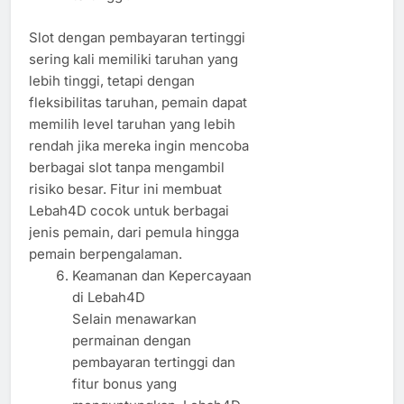
Slot dengan pembayaran tertinggi
sering kali memiliki taruhan yang
lebih tinggi, tetapi dengan
fleksibilitas taruhan, pemain dapat
memilih level taruhan yang lebih
rendah jika mereka ingin mencoba
berbagai slot tanpa mengambil
risiko besar. Fitur ini membuat
Lebah4D cocok untuk berbagai
jenis pemain, dari pemula hingga
pemain berpengalaman.
Keamanan dan Kepercayaan
di Lebah4D
Selain menawarkan
permainan dengan
pembayaran tertinggi dan
fitur bonus yang