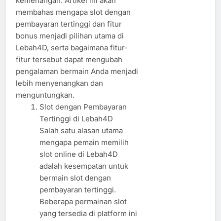
kemenangan. Artikel ini akan
membahas mengapa slot dengan
pembayaran tertinggi dan fitur
bonus menjadi pilihan utama di
Lebah4D, serta bagaimana fitur-
fitur tersebut dapat mengubah
pengalaman bermain Anda menjadi
lebih menyenangkan dan
menguntungkan.
Slot dengan Pembayaran
Tertinggi di Lebah4D
Salah satu alasan utama
mengapa pemain memilih
slot online di Lebah4D
adalah kesempatan untuk
bermain slot dengan
pembayaran tertinggi.
Beberapa permainan slot
yang tersedia di platform ini