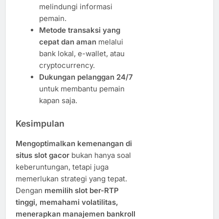
melindungi informasi
pemain.
Metode transaksi yang
cepat dan aman
melalui
bank lokal, e-wallet, atau
cryptocurrency.
Dukungan pelanggan 24/7
untuk membantu pemain
kapan saja.
Kesimpulan
Mengoptimalkan kemenangan di
situs slot gacor
bukan hanya soal
keberuntungan, tetapi juga
memerlukan strategi yang tepat.
Dengan
memilih slot ber-RTP
tinggi, memahami volatilitas,
menerapkan manajemen bankroll