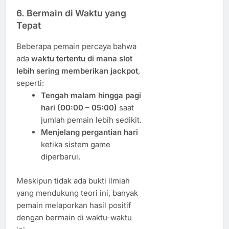
6. Bermain di Waktu yang
Tepat
Beberapa pemain percaya bahwa
ada
waktu tertentu di mana slot
lebih sering memberikan jackpot
,
seperti:
Tengah malam hingga pagi
hari (00:00 – 05:00)
saat
jumlah pemain lebih sedikit.
Menjelang pergantian hari
ketika sistem game
diperbarui.
Meskipun tidak ada bukti ilmiah
yang mendukung teori ini, banyak
pemain melaporkan hasil positif
dengan bermain di waktu-waktu