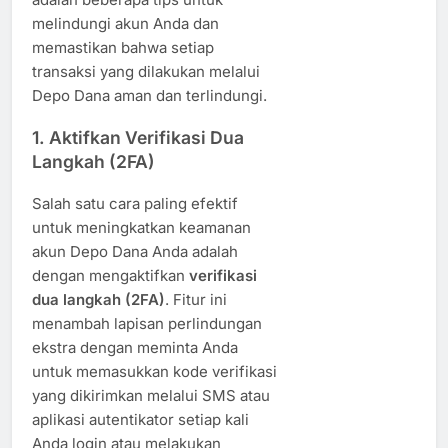
melindungi akun Anda dan
memastikan bahwa setiap
transaksi yang dilakukan melalui
Depo Dana aman dan terlindungi.
1.
Aktifkan Verifikasi Dua
Langkah (2FA)
Salah satu cara paling efektif
untuk meningkatkan keamanan
akun Depo Dana Anda adalah
dengan mengaktifkan
verifikasi
dua langkah (2FA)
. Fitur ini
menambah lapisan perlindungan
ekstra dengan meminta Anda
untuk memasukkan kode verifikasi
yang dikirimkan melalui SMS atau
aplikasi autentikator setiap kali
Anda login atau melakukan