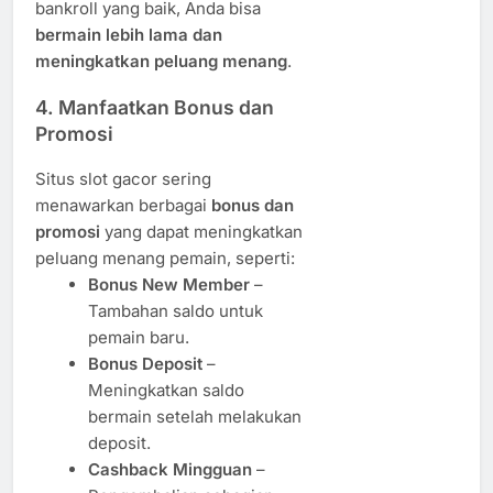
bankroll yang baik, Anda bisa
bermain lebih lama dan
meningkatkan peluang menang
.
4. Manfaatkan Bonus dan
Promosi
Situs slot gacor sering
menawarkan berbagai
bonus dan
promosi
yang dapat meningkatkan
peluang menang pemain, seperti:
Bonus New Member
–
Tambahan saldo untuk
pemain baru.
Bonus Deposit
–
Meningkatkan saldo
bermain setelah melakukan
deposit.
Cashback Mingguan
–