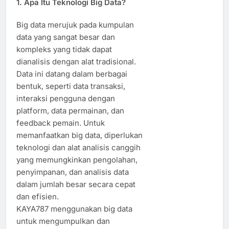
1.
Apa Itu Teknologi Big Data?
Big data merujuk pada kumpulan
data yang sangat besar dan
kompleks yang tidak dapat
dianalisis dengan alat tradisional.
Data ini datang dalam berbagai
bentuk, seperti data transaksi,
interaksi pengguna dengan
platform, data permainan, dan
feedback pemain. Untuk
memanfaatkan big data, diperlukan
teknologi dan alat analisis canggih
yang memungkinkan pengolahan,
penyimpanan, dan analisis data
dalam jumlah besar secara cepat
dan efisien.
KAYA787 menggunakan big data
untuk mengumpulkan dan