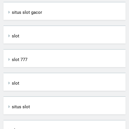
situs slot gacor
slot
slot 777
slot
situs slot