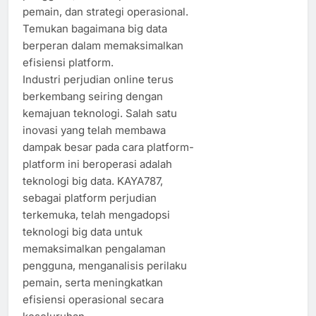
pemain, dan strategi operasional.
Temukan bagaimana big data
berperan dalam memaksimalkan
efisiensi platform.
Industri perjudian online terus
berkembang seiring dengan
kemajuan teknologi. Salah satu
inovasi yang telah membawa
dampak besar pada cara platform-
platform ini beroperasi adalah
teknologi big data. KAYA787,
sebagai platform perjudian
terkemuka, telah mengadopsi
teknologi big data untuk
memaksimalkan pengalaman
pengguna, menganalisis perilaku
pemain, serta meningkatkan
efisiensi operasional secara