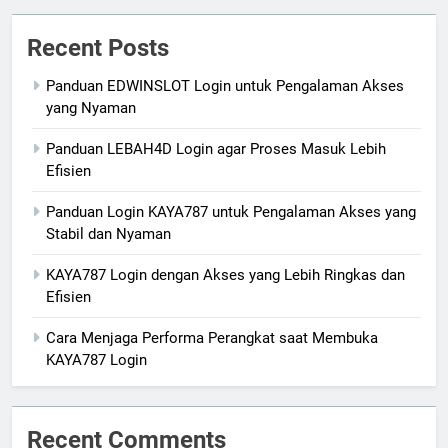
Recent Posts
Panduan EDWINSLOT Login untuk Pengalaman Akses
yang Nyaman
Panduan LEBAH4D Login agar Proses Masuk Lebih
Efisien
Panduan Login KAYA787 untuk Pengalaman Akses yang
Stabil dan Nyaman
KAYA787 Login dengan Akses yang Lebih Ringkas dan
Efisien
Cara Menjaga Performa Perangkat saat Membuka
KAYA787 Login
Recent Comments