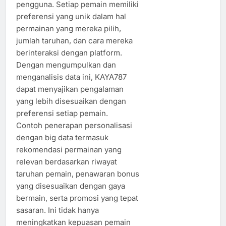
pengguna. Setiap pemain memiliki
preferensi yang unik dalam hal
permainan yang mereka pilih,
jumlah taruhan, dan cara mereka
berinteraksi dengan platform.
Dengan mengumpulkan dan
menganalisis data ini, KAYA787
dapat menyajikan pengalaman
yang lebih disesuaikan dengan
preferensi setiap pemain.
Contoh penerapan personalisasi
dengan big data termasuk
rekomendasi permainan yang
relevan berdasarkan riwayat
taruhan pemain, penawaran bonus
yang disesuaikan dengan gaya
bermain, serta promosi yang tepat
sasaran. Ini tidak hanya
meningkatkan kepuasan pemain