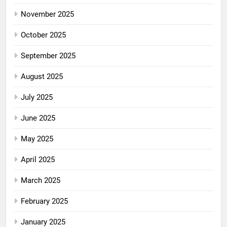
November 2025
October 2025
September 2025
August 2025
July 2025
June 2025
May 2025
April 2025
March 2025
February 2025
January 2025