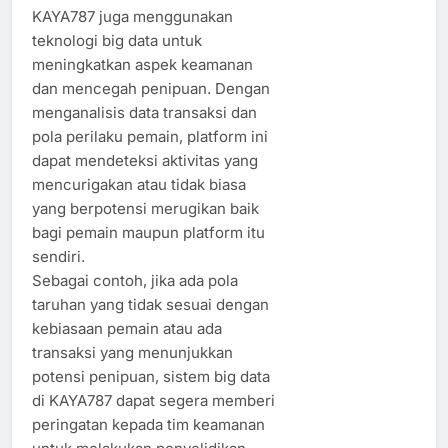
KAYA787 juga menggunakan
teknologi big data untuk
meningkatkan aspek keamanan
dan mencegah penipuan. Dengan
menganalisis data transaksi dan
pola perilaku pemain, platform ini
dapat mendeteksi aktivitas yang
mencurigakan atau tidak biasa
yang berpotensi merugikan baik
bagi pemain maupun platform itu
sendiri.
Sebagai contoh, jika ada pola
taruhan yang tidak sesuai dengan
kebiasaan pemain atau ada
transaksi yang menunjukkan
potensi penipuan, sistem big data
di KAYA787 dapat segera memberi
peringatan kepada tim keamanan