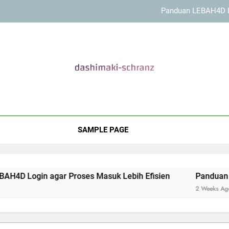
Panduan LEBAH4D Lo
Panduan Login KAYA787 untuk Peng
KAYA787 Login dengan 
Panduan EDWINSLOT Login u
himaki Schranz
Panduan LEBAH4D Lo
 Musik Elektronik Yang Seru Dari Dashimaki Schranz.
Panduan Login KAYA787 untuk Peng
SAMPLE PAGE
KAYA787 Login dengan 
agar Proses Masuk Lebih Efisien
Panduan Login KAYA
2 Weeks Ago