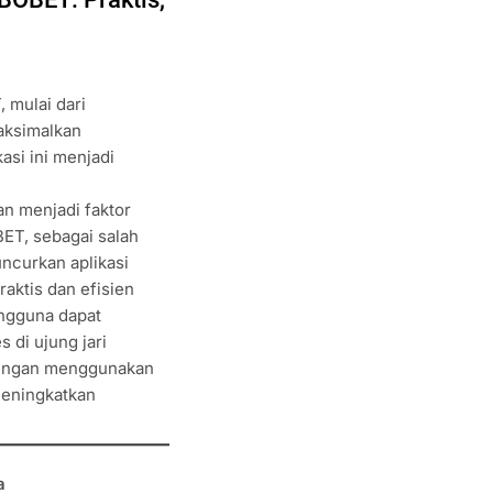
 mulai dari
aksimalkan
si ini menjadi
an menjadi faktor
ET, sebagai salah
uncurkan aplikasi
aktis dan efisien
ngguna dapat
 di ujung jari
ntungan menggunakan
meningkatkan
a