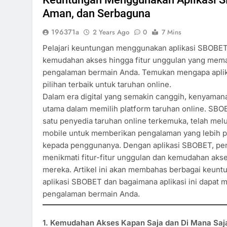
Aman, dan Serbaguna
196371a
2 Years Ago
0
7 Mins
Pelajari keuntungan menggunakan aplikasi SBOBET,
kemudahan akses hingga fitur unggulan yang mem
pengalaman bermain Anda. Temukan mengapa aplika
pilihan terbaik untuk taruhan online.
Dalam era digital yang semakin canggih, kenyaman
utama dalam memilih platform taruhan online. SBOB
satu penyedia taruhan online terkemuka, telah mel
mobile untuk memberikan pengalaman yang lebih pr
kepada penggunanya. Dengan aplikasi SBOBET, pe
menikmati fitur-fitur unggulan dan kemudahan akses
mereka. Artikel ini akan membahas berbagai keu
aplikasi SBOBET dan bagaimana aplikasi ini dapat 
pengalaman bermain Anda.
1.
Kemudahan Akses Kapan Saja dan Di Mana Saj