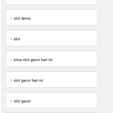
slot demo
slot
situs slot gacor hari ini
slot gacor hari ini
slot gacor