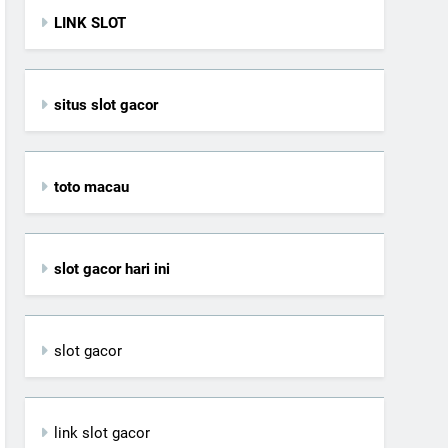
LINK SLOT
situs slot gacor
toto macau
slot gacor hari ini
slot gacor
link slot gacor