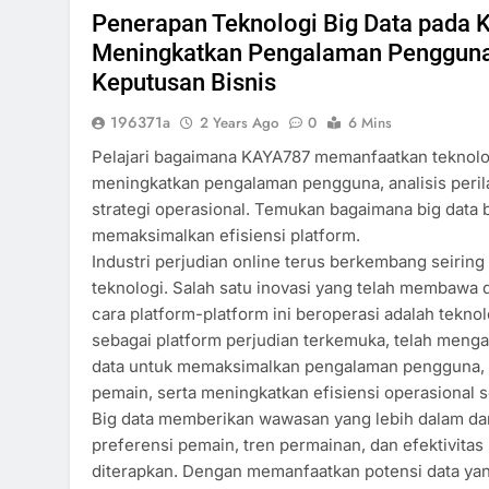
Penerapan Teknologi Big Data pada
Meningkatkan Pengalaman Penggun
Keputusan Bisnis
196371a
2 Years Ago
0
6 Mins
Pelajari bagaimana KAYA787 memanfaatkan teknolog
meningkatkan pengalaman pengguna, analisis peril
strategi operasional. Temukan bagaimana big data
memaksimalkan efisiensi platform.
Industri perjudian online terus berkembang seirin
teknologi. Salah satu inovasi yang telah membawa
cara platform-platform ini beroperasi adalah teknol
sebagai platform perjudian terkemuka, telah menga
data untuk memaksimalkan pengalaman pengguna, m
pemain, serta meningkatkan efisiensi operasional 
Big data memberikan wawasan yang lebih dalam dan
preferensi pemain, tren permainan, dan efektivitas 
diterapkan. Dengan memanfaatkan potensi data yang