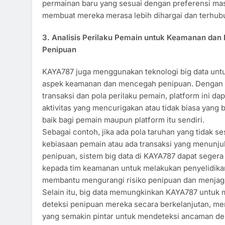
permainan baru yang sesuai dengan preferensi ma
membuat mereka merasa lebih dihargai dan terhub
3.
Analisis Perilaku Pemain untuk Keamanan dan
Penipuan
KAYA787 juga menggunakan teknologi big data unt
aspek keamanan dan mencegah penipuan. Dengan 
transaksi dan pola perilaku pemain, platform ini d
aktivitas yang mencurigakan atau tidak biasa yang
baik bagi pemain maupun platform itu sendiri.
Sebagai contoh, jika ada pola taruhan yang tidak s
kebiasaan pemain atau ada transaksi yang menunju
penipuan, sistem big data di KAYA787 dapat seger
kepada tim keamanan untuk melakukan penyelidikan l
membantu mengurangi risiko penipuan dan menjaga 
Selain itu, big data memungkinkan KAYA787 untuk 
deteksi penipuan mereka secara berkelanjutan, m
yang semakin pintar untuk mendeteksi ancaman de