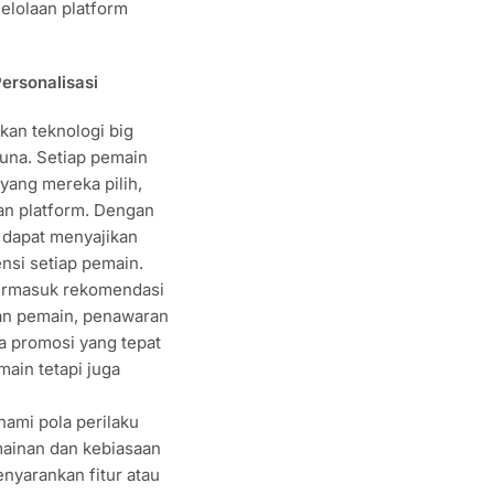
elolaan platform
rsonalisasi
an teknologi big
una. Setiap pemain
yang mereka pilih,
an platform. Dengan
 dapat menyajikan
nsi setiap pemain.
termasuk rekomendasi
han pemain, penawaran
a promosi yang tepat
ain tetapi juga
ami pola perilaku
mainan dan kebiasaan
nyarankan fitur atau