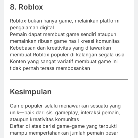
8. Roblox
Roblox bukan hanya game, melainkan platform
pengalaman digital
Pemain dapat membuat game sendiri ataupun
memainkan ribuan game hasil kreasi komunitas
Kebebasan dan kreativitas yang ditawarkan
membuat Roblox populer di kalangan segala usia
Konten yang sangat variatif membuat game ini
tidak pernah terasa membosankan
Kesimpulan
Game populer selalu menawarkan sesuatu yang
unik—baik dari sisi gameplay, interaksi pemain,
ataupun kreativitas komunitas
Daftar di atas berisi game-game yang terbukti
mampu mempertahankan jumlah pemain besar