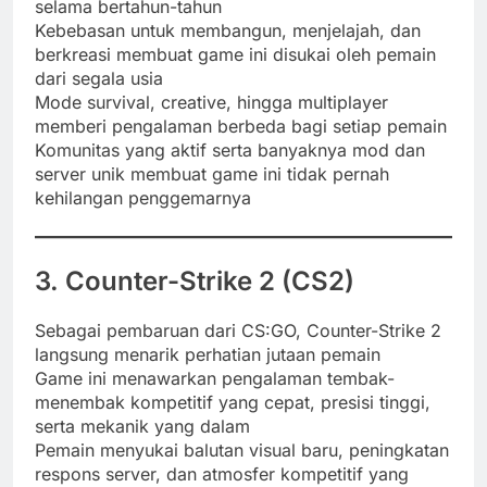
selama bertahun-tahun
Kebebasan untuk membangun, menjelajah, dan
berkreasi membuat game ini disukai oleh pemain
dari segala usia
Mode survival, creative, hingga multiplayer
memberi pengalaman berbeda bagi setiap pemain
Komunitas yang aktif serta banyaknya mod dan
server unik membuat game ini tidak pernah
kehilangan penggemarnya
3. Counter-Strike 2 (CS2)
Sebagai pembaruan dari CS:GO, Counter-Strike 2
langsung menarik perhatian jutaan pemain
Game ini menawarkan pengalaman tembak-
menembak kompetitif yang cepat, presisi tinggi,
serta mekanik yang dalam
Pemain menyukai balutan visual baru, peningkatan
respons server, dan atmosfer kompetitif yang