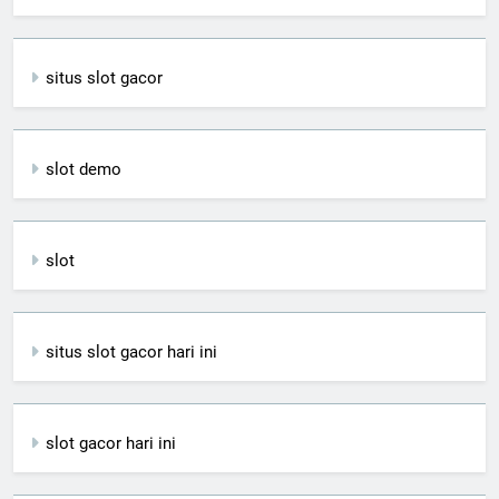
situs slot gacor
slot demo
slot
situs slot gacor hari ini
slot gacor hari ini