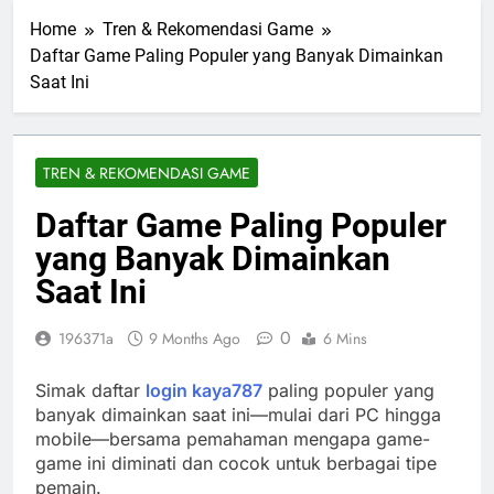
Home
Tren & Rekomendasi Game
Daftar Game Paling Populer yang Banyak Dimainkan
Saat Ini
TREN & REKOMENDASI GAME
Daftar Game Paling Populer
yang Banyak Dimainkan
Saat Ini
0
196371a
9 Months Ago
6 Mins
Simak daftar
login kaya787
paling populer yang
banyak dimainkan saat ini—mulai dari PC hingga
mobile—bersama pemahaman mengapa game-
game ini diminati dan cocok untuk berbagai tipe
pemain.