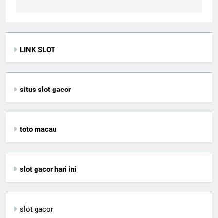
LINK SLOT
situs slot gacor
toto macau
slot gacor hari ini
slot gacor