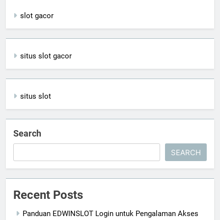
slot gacor
situs slot gacor
situs slot
Search
SEARCH
Recent Posts
Panduan EDWINSLOT Login untuk Pengalaman Akses