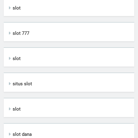
slot
slot 777
slot
situs slot
slot
slot dana