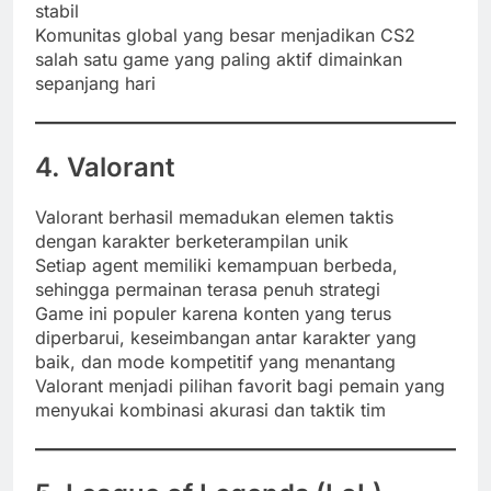
stabil
Komunitas global yang besar menjadikan CS2
salah satu game yang paling aktif dimainkan
sepanjang hari
4. Valorant
Valorant berhasil memadukan elemen taktis
dengan karakter berketerampilan unik
Setiap agent memiliki kemampuan berbeda,
sehingga permainan terasa penuh strategi
Game ini populer karena konten yang terus
diperbarui, keseimbangan antar karakter yang
baik, dan mode kompetitif yang menantang
Valorant menjadi pilihan favorit bagi pemain yang
menyukai kombinasi akurasi dan taktik tim