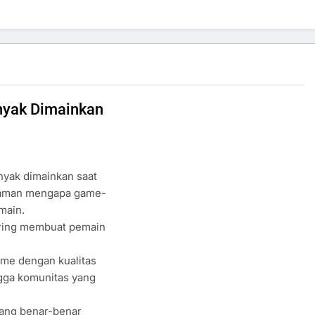
nyak Dimainkan
nyak dimainkan saat
haman mengapa game-
main.
ering membuat pemain
me dengan kualitas
ngga komunitas yang
yang benar-benar