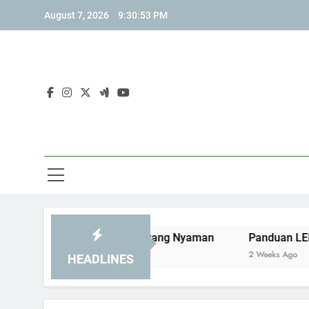
Skip
August 7, 2026
9:30:54 PM
to
content
Das
Dengarkan
Pengalaman Akses yang Nyaman
Panduan LEBAH4D Login
2 Weeks Ago
HEADLINES