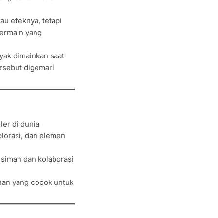
au efeknya, tetapi
bermain yang
nyak dimainkan saat
rsebut digemari
ler di dunia
plorasi, dan elemen
usiman dan kolaborasi
ihan yang cocok untuk