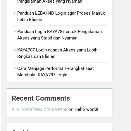
Pengalaman Akses yang Nyaman
Panduan LEBAH4D Login agar Proses Masuk
Lebih Efisien
Panduan Login KAYA787 untuk Pengalaman
Akses yang Stabil dan Nyaman
KAYA787 Login dengan Akses yang Lebih
Ringkas dan Efisien
Cara Menjaga Performa Perangkat saat
Membuka KAYA787 Login
Recent Comments
A WordPress Commenter
on
Hello world!