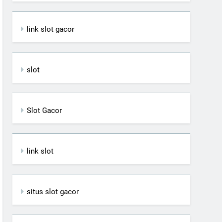
link slot gacor
slot
Slot Gacor
link slot
situs slot gacor