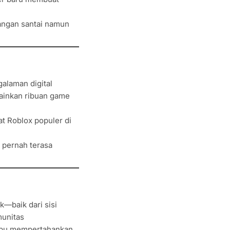
angan santai namun
alaman digital
ainkan ribuan game
t Roblox populer di
k pernah terasa
—baik dari sisi
munitas
ampu mempertahankan