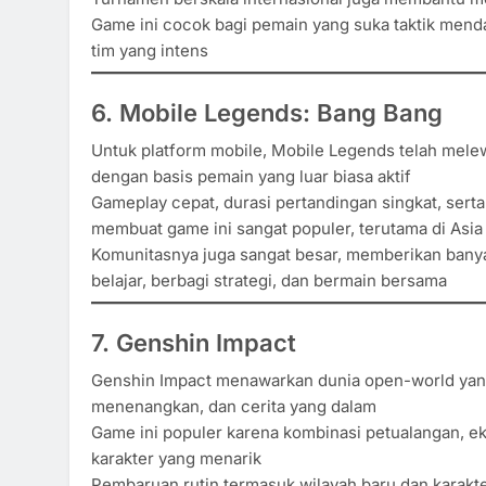
Game ini cocok bagi pemain yang suka taktik mend
tim yang intens
6. Mobile Legends: Bang Bang
Untuk platform mobile, Mobile Legends telah mele
dengan basis pemain yang luar biasa aktif
Gameplay cepat, durasi pertandingan singkat, ser
membuat game ini sangat populer, terutama di Asia
Komunitasnya juga sangat besar, memberikan bany
belajar, berbagi strategi, dan bermain bersama
7. Genshin Impact
Genshin Impact menawarkan dunia open-world yan
menenangkan, dan cerita yang dalam
Game ini populer karena kombinasi petualangan, ek
karakter yang menarik
Pembaruan rutin termasuk wilayah baru dan karak