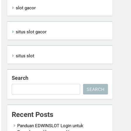
slot gacor
situs slot gacor
situs slot
Search
SEARCH
Recent Posts
Panduan EDWINSLOT Login untuk