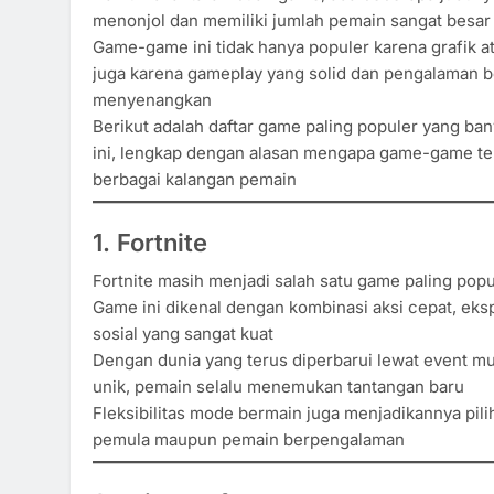
menonjol dan memiliki jumlah pemain sangat besar
Game-game ini tidak hanya populer karena grafik at
juga karena gameplay yang solid dan pengalaman 
menyenangkan
Berikut adalah daftar game paling populer yang ba
ini, lengkap dengan alasan mengapa game-game te
berbagai kalangan pemain
1. Fortnite
Fortnite masih menjadi salah satu game paling popu
Game ini dikenal dengan kombinasi aksi cepat, eks
sosial yang sangat kuat
Dengan dunia yang terus diperbarui lewat event m
unik, pemain selalu menemukan tantangan baru
Fleksibilitas mode bermain juga menjadikannya pil
pemula maupun pemain berpengalaman