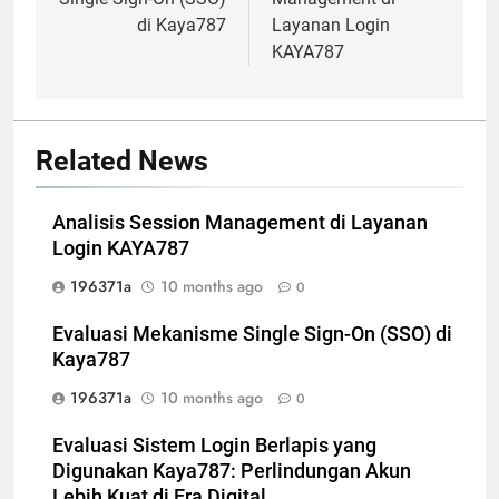
di Kaya787
Layanan Login
KAYA787
Related News
Analisis Session Management di Layanan
Login KAYA787
196371a
10 months ago
0
Evaluasi Mekanisme Single Sign-On (SSO) di
Kaya787
196371a
10 months ago
0
Evaluasi Sistem Login Berlapis yang
Digunakan Kaya787: Perlindungan Akun
Lebih Kuat di Era Digital