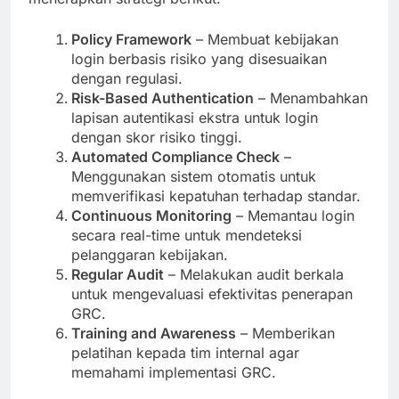
Policy Framework
– Membuat kebijakan
login berbasis risiko yang disesuaikan
dengan regulasi.
Risk-Based Authentication
– Menambahkan
lapisan autentikasi ekstra untuk login
dengan skor risiko tinggi.
Automated Compliance Check
–
Menggunakan sistem otomatis untuk
memverifikasi kepatuhan terhadap standar.
Continuous Monitoring
– Memantau login
secara real-time untuk mendeteksi
pelanggaran kebijakan.
Regular Audit
– Melakukan audit berkala
untuk mengevaluasi efektivitas penerapan
GRC.
Training and Awareness
– Memberikan
pelatihan kepada tim internal agar
memahami implementasi GRC.