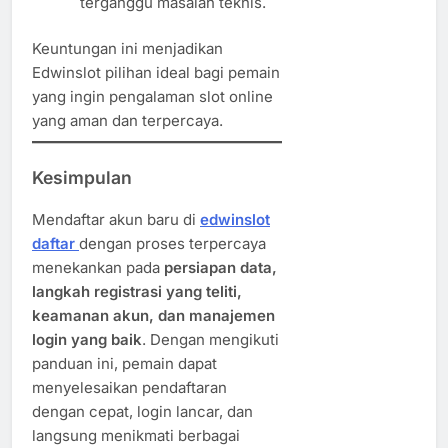
terganggu masalah teknis.
Keuntungan ini menjadikan
Edwinslot pilihan ideal bagi pemain
yang ingin pengalaman slot online
yang aman dan terpercaya.
Kesimpulan
Mendaftar akun baru di
edwinslot
daftar
dengan proses terpercaya
menekankan pada
persiapan data,
langkah registrasi yang teliti,
keamanan akun, dan manajemen
login yang baik
. Dengan mengikuti
panduan ini, pemain dapat
menyelesaikan pendaftaran
dengan cepat, login lancar, dan
langsung menikmati berbagai