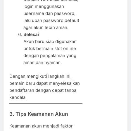
login menggunakan
username dan password,
lalu ubah password default
agar akun lebih aman.
Selesai
Akun baru siap digunakan
untuk bermain slot online
dengan pengalaman yang
aman dan nyaman.
Dengan mengikuti langkah ini,
pemain baru dapat menyelesaikan
pendaftaran dengan cepat tanpa
kendala.
3. Tips Keamanan Akun
Keamanan akun menjadi faktor