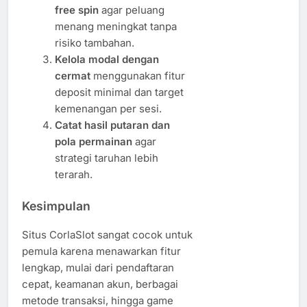
free spin
agar peluang
menang meningkat tanpa
risiko tambahan.
Kelola modal dengan
cermat
menggunakan fitur
deposit minimal dan target
kemenangan per sesi.
Catat hasil putaran dan
pola permainan
agar
strategi taruhan lebih
terarah.
Kesimpulan
Situs CorlaSlot sangat cocok untuk
pemula karena menawarkan fitur
lengkap, mulai dari pendaftaran
cepat, keamanan akun, berbagai
metode transaksi, hingga game