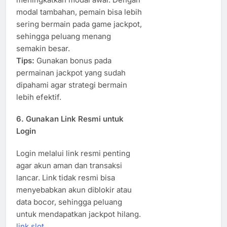
modal tambahan, pemain bisa lebih
sering bermain pada game jackpot,
sehingga peluang menang
semakin besar.
Tips:
Gunakan bonus pada
permainan jackpot yang sudah
dipahami agar strategi bermain
lebih efektif.
6. Gunakan Link Resmi untuk
Login
Login melalui link resmi penting
agar akun aman dan transaksi
lancar. Link tidak resmi bisa
menyebabkan akun diblokir atau
data bocor, sehingga peluang
untuk mendapatkan jackpot hilang.
link slot