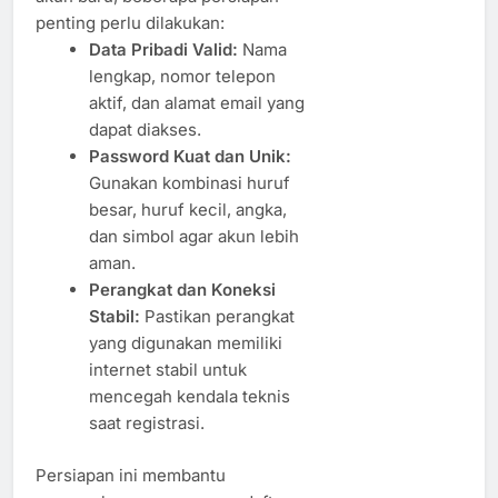
penting perlu dilakukan:
Data Pribadi Valid:
Nama
lengkap, nomor telepon
aktif, dan alamat email yang
dapat diakses.
Password Kuat dan Unik:
Gunakan kombinasi huruf
besar, huruf kecil, angka,
dan simbol agar akun lebih
aman.
Perangkat dan Koneksi
Stabil:
Pastikan perangkat
yang digunakan memiliki
internet stabil untuk
mencegah kendala teknis
saat registrasi.
Persiapan ini membantu