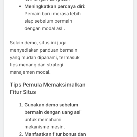
Meningkatkan percaya diri:
Pemain baru merasa lebih
siap sebelum bermain
dengan modal asli.
Selain demo, situs ini juga
menyediakan panduan bermain
yang mudah dipahami, termasuk
tips menang dan strategi
manajemen modal.
Tips Pemula Memaksimalkan
Fitur Situs
Gunakan demo sebelum
bermain dengan uang asli
untuk memahami
mekanisme mesin.
Manfaatkan fitur bonus dan