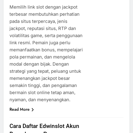
Memilih link slot dengan jackpot
terbesar membutuhkan perhatian
pada situs terpercaya, jenis
jackpot, reputasi situs, RTP dan
volatilitas game, serta penggunaan
link resmi. Pemain juga perlu
memanfaatkan bonus, mempelajari
pola permainan, dan mengelola
modal dengan bijak. Dengan
strategi yang tepat, peluang untuk
memenangkan jackpot besar
semakin tinggi, dan pengalaman
bermain slot online tetap aman,
nyaman, dan menyenangkan.
Read More
Cara Daftar Edwinslot Akun