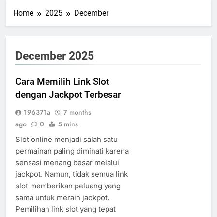
Home
2025
December
December 2025
Cara Memilih Link Slot
dengan Jackpot Terbesar
196371a
7 months
ago
0
5 mins
Slot online menjadi salah satu
permainan paling diminati karena
sensasi menang besar melalui
jackpot. Namun, tidak semua link
slot memberikan peluang yang
sama untuk meraih jackpot.
Pemilihan link slot yang tepat