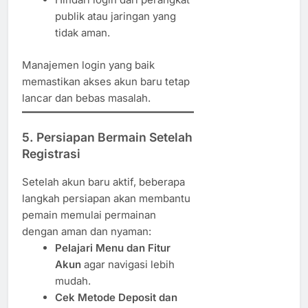
publik atau jaringan yang
tidak aman.
Manajemen login yang baik
memastikan akses akun baru tetap
lancar dan bebas masalah.
5. Persiapan Bermain Setelah
Registrasi
Setelah akun baru aktif, beberapa
langkah persiapan akan membantu
pemain memulai permainan
dengan aman dan nyaman:
Pelajari Menu dan Fitur
Akun
agar navigasi lebih
mudah.
Cek Metode Deposit dan