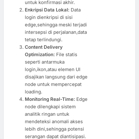
untuk konfirmasi akhir.
Enkripsi Data Lokal:
Data
login dienkripsi di sisi
edge,sehingga meski terjadi
intersepsi di perjalanan,data
tetap terlindungi.
Content Delivery
Optimization:
File statis
seperti antarmuka
login,ikon,atau elemen UI
disajikan langsung dari edge
node untuk mempercepat
loading.
Monitoring Real-Time:
Edge
node dilengkapi sistem
analitik ringan untuk
mendeteksi anomali akses
lebih dini,sehingga potensi
serangan dapat diantisipasi.