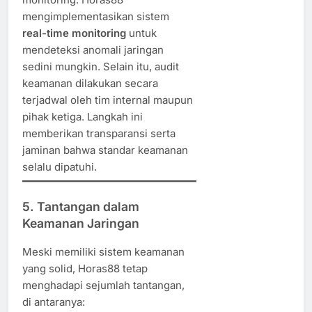
mengimplementasikan sistem
real-time monitoring
untuk
mendeteksi anomali jaringan
sedini mungkin. Selain itu, audit
keamanan dilakukan secara
terjadwal oleh tim internal maupun
pihak ketiga. Langkah ini
memberikan transparansi serta
jaminan bahwa standar keamanan
selalu dipatuhi.
5. Tantangan dalam
Keamanan Jaringan
Meski memiliki sistem keamanan
yang solid, Horas88 tetap
menghadapi sejumlah tantangan,
di antaranya: