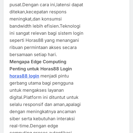
pusat.Dengan cara ini,latensi dapat
ditekan,kecepatan respons
meningkat,dan konsumsi
bandwidth lebih efisien.Teknologi
ini sangat relevan bagi sistem login
seperti Horas88 yang menangani
ribuan permintaan akses secara
bersamaan setiap hari.
Mengapa Edge Computing
Penting untuk Horas88 Login
horas88 login
menjadi pintu
gerbang utama bagi pengguna
untuk mengakses layanan
digital.Platform ini dituntut untuk
selalu responsif dan aman,apalagi
dengan meningkatnya ancaman
siber serta kebutuhan interaksi
real-time.Dengan edge
computing,proses autentikasi