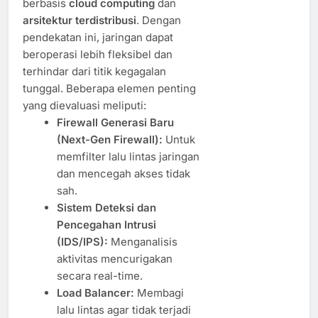
berbasis
cloud computing
dan
arsitektur terdistribusi
. Dengan
pendekatan ini, jaringan dapat
beroperasi lebih fleksibel dan
terhindar dari titik kegagalan
tunggal. Beberapa elemen penting
yang dievaluasi meliputi:
Firewall Generasi Baru
(Next-Gen Firewall):
Untuk
memfilter lalu lintas jaringan
dan mencegah akses tidak
sah.
Sistem Deteksi dan
Pencegahan Intrusi
(IDS/IPS):
Menganalisis
aktivitas mencurigakan
secara real-time.
Load Balancer:
Membagi
lalu lintas agar tidak terjadi