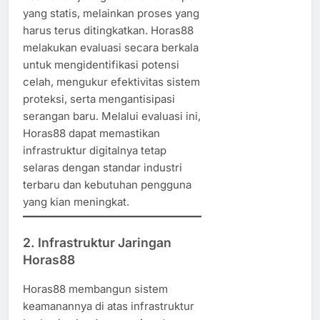
yang statis, melainkan proses yang
harus terus ditingkatkan. Horas88
melakukan evaluasi secara berkala
untuk mengidentifikasi potensi
celah, mengukur efektivitas sistem
proteksi, serta mengantisipasi
serangan baru. Melalui evaluasi ini,
Horas88 dapat memastikan
infrastruktur digitalnya tetap
selaras dengan standar industri
terbaru dan kebutuhan pengguna
yang kian meningkat.
2. Infrastruktur Jaringan
Horas88
Horas88 membangun sistem
keamanannya di atas infrastruktur