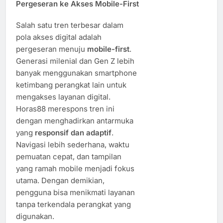
Pergeseran ke Akses Mobile-First
Salah satu tren terbesar dalam
pola akses digital adalah
pergeseran menuju
mobile-first
.
Generasi milenial dan Gen Z lebih
banyak menggunakan smartphone
ketimbang perangkat lain untuk
mengakses layanan digital.
Horas88 merespons tren ini
dengan menghadirkan antarmuka
yang
responsif dan adaptif
.
Navigasi lebih sederhana, waktu
pemuatan cepat, dan tampilan
yang ramah mobile menjadi fokus
utama. Dengan demikian,
pengguna bisa menikmati layanan
tanpa terkendala perangkat yang
digunakan.