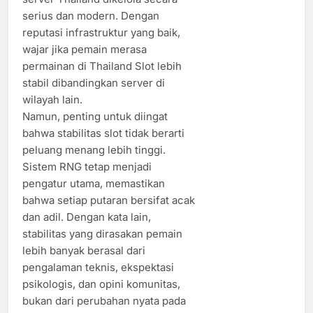
serius dan modern. Dengan
reputasi infrastruktur yang baik,
wajar jika pemain merasa
permainan di Thailand Slot lebih
stabil dibandingkan server di
wilayah lain.
Namun, penting untuk diingat
bahwa stabilitas slot tidak berarti
peluang menang lebih tinggi.
Sistem RNG tetap menjadi
pengatur utama, memastikan
bahwa setiap putaran bersifat acak
dan adil. Dengan kata lain,
stabilitas yang dirasakan pemain
lebih banyak berasal dari
pengalaman teknis, ekspektasi
psikologis, dan opini komunitas,
bukan dari perubahan nyata pada