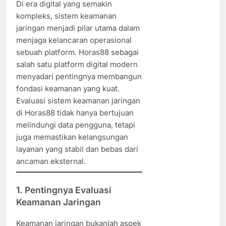
Di era digital yang semakin
kompleks, sistem keamanan
jaringan menjadi pilar utama dalam
menjaga kelancaran operasional
sebuah platform. Horas88 sebagai
salah satu platform digital modern
menyadari pentingnya membangun
fondasi keamanan yang kuat.
Evaluasi sistem keamanan jaringan
di Horas88 tidak hanya bertujuan
melindungi data pengguna, tetapi
juga memastikan kelangsungan
layanan yang stabil dan bebas dari
ancaman eksternal.
1. Pentingnya Evaluasi
Keamanan Jaringan
Keamanan jaringan bukanlah aspek