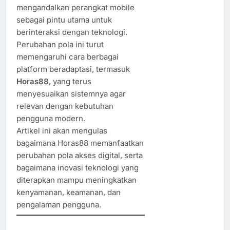
mengandalkan perangkat mobile
sebagai pintu utama untuk
berinteraksi dengan teknologi.
Perubahan pola ini turut
memengaruhi cara berbagai
platform beradaptasi, termasuk
Horas88
, yang terus
menyesuaikan sistemnya agar
relevan dengan kebutuhan
pengguna modern.
Artikel ini akan mengulas
bagaimana Horas88 memanfaatkan
perubahan pola akses digital, serta
bagaimana inovasi teknologi yang
diterapkan mampu meningkatkan
kenyamanan, keamanan, dan
pengalaman pengguna.