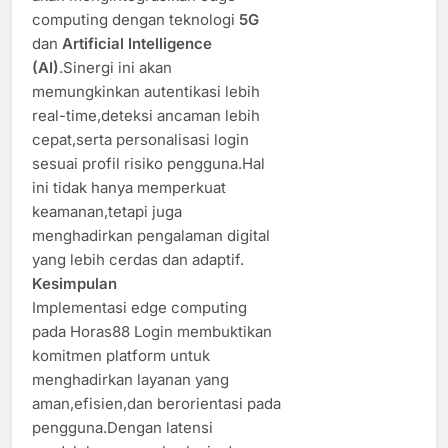
computing dengan teknologi
5G
dan
Artificial Intelligence
(AI)
.Sinergi ini akan
memungkinkan autentikasi lebih
real-time,deteksi ancaman lebih
cepat,serta personalisasi login
sesuai profil risiko pengguna.Hal
ini tidak hanya memperkuat
keamanan,tetapi juga
menghadirkan pengalaman digital
yang lebih cerdas dan adaptif.
Kesimpulan
Implementasi edge computing
pada Horas88 Login membuktikan
komitmen platform untuk
menghadirkan layanan yang
aman,efisien,dan berorientasi pada
pengguna.Dengan latensi