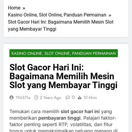
Home
Kasino Online, Slot Online, Panduan Permainan
Slot Gacor Hari Ini: Bagaimana Memilih Mesin Slot
yang Membayar Tinggi
KASINO ONLINE, SLOT ONLINE, PANDUAN PERMAINAN
Slot Gacor Hari Ini:
Bagaimana Memilih Mesin
Slot yang Membayar Tinggi
0
196371a
2 Years Ago
10 Mins
Temukan cara memilih
slot gacor hari ini
yang
memberikan
pembayaran tinggi
. Pelajari faktor-
faktor penting seperti RTP, volatilitas, dan fitur
bonus untuk memaksimalkan peluang menang di