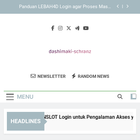
Skip
Panduan LEBAH4D Login agar Proses Masuk
to
Lebih Efisien
content
Panduan Login KAYA787 untuk Pengalaman
Akses yang Stabil dan Nyaman
KAYA787 Login dengan Akses yang Lebih Ringkas
dan Efisien
Panduan EDWINSLOT Login untuk Pengalaman
Akses yang Nyaman
Panduan LEBAH4D Login agar Proses Masuk
Lebih Efisien
Dashimaki
Dengarkan Musik Elektronik Yang Seru Dari
Panduan Login KAYA787 untuk Pengalaman
NEWSLETTER
RANDOM NEWS
Schranz
Akses yang Stabil dan Nyaman
Dashimaki Schranz.
KAYA787 Login dengan Akses yang Lebih Ringkas
dan Efisien
MENU
Panduan EDWINSLOT Login untuk Pengalaman Akses yang 
HEADLINES
2 Weeks Ago