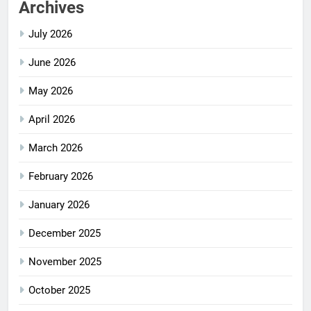
Archives
July 2026
June 2026
May 2026
April 2026
March 2026
February 2026
January 2026
December 2025
November 2025
October 2025