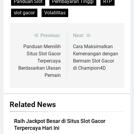
Panduan Slot
Pembayaran Tinggi
RTP
slot gacor
Volatilitas
Previous:
Next:
Post
navigation
Panduan Memilih
Cara Maksimalkan
Situs Slot Gacor
Kemenangan dengan
Terpercaya
Bermain Slot Gacor
Berdasarkan Ulasan
di Champion4D
Pemain
Related News
Raih Jackpot Besar di Situs Slot Gacor
Terpercaya Hari Ini