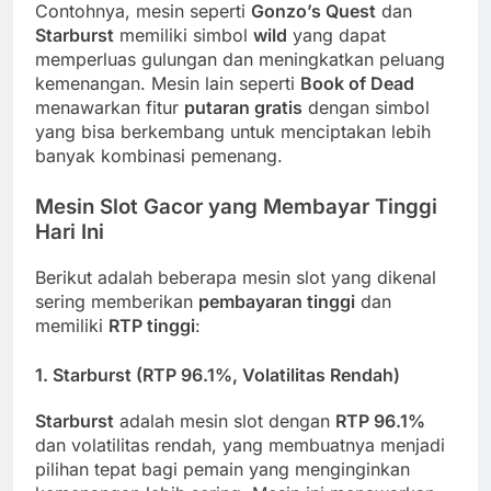
Contohnya, mesin seperti
Gonzo’s Quest
dan
Starburst
memiliki simbol
wild
yang dapat
memperluas gulungan dan meningkatkan peluang
kemenangan. Mesin lain seperti
Book of Dead
menawarkan fitur
putaran gratis
dengan simbol
yang bisa berkembang untuk menciptakan lebih
banyak kombinasi pemenang.
Mesin Slot Gacor yang Membayar Tinggi
Hari Ini
Berikut adalah beberapa mesin slot yang dikenal
sering memberikan
pembayaran tinggi
dan
memiliki
RTP tinggi
:
1.
Starburst (RTP 96.1%, Volatilitas Rendah)
Starburst
adalah mesin slot dengan
RTP 96.1%
dan volatilitas rendah, yang membuatnya menjadi
pilihan tepat bagi pemain yang menginginkan