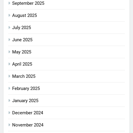
September 2025
August 2025
July 2025
June 2025
May 2025
April 2025
March 2025
February 2025
January 2025
December 2024
November 2024