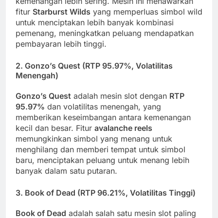
kemenangan lebih sering. Mesin ini menawarkan
fitur
Starburst Wilds
yang memperluas simbol wild
untuk menciptakan lebih banyak kombinasi
pemenang, meningkatkan peluang mendapatkan
pembayaran lebih tinggi.
2.
Gonzo’s Quest (RTP 95.97%, Volatilitas
Menengah)
Gonzo’s Quest
adalah mesin slot dengan
RTP
95.97%
dan volatilitas menengah, yang
memberikan keseimbangan antara kemenangan
kecil dan besar. Fitur
avalanche reels
memungkinkan simbol yang menang untuk
menghilang dan memberi tempat untuk simbol
baru, menciptakan peluang untuk menang lebih
banyak dalam satu putaran.
3.
Book of Dead (RTP 96.21%, Volatilitas Tinggi)
Book of Dead
adalah salah satu mesin slot paling