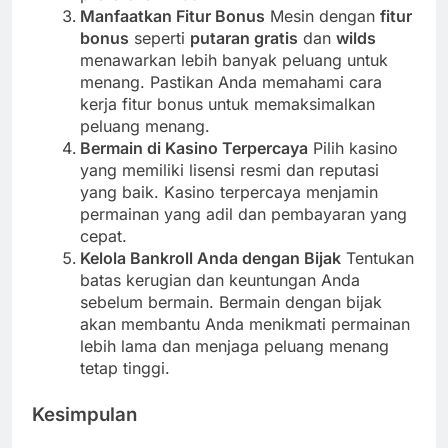
Manfaatkan Fitur Bonus
Mesin dengan
fitur
bonus
seperti
putaran gratis
dan
wilds
menawarkan lebih banyak peluang untuk
menang. Pastikan Anda memahami cara
kerja fitur bonus untuk memaksimalkan
peluang menang.
Bermain di Kasino Terpercaya
Pilih kasino
yang memiliki lisensi resmi dan reputasi
yang baik. Kasino terpercaya menjamin
permainan yang adil dan pembayaran yang
cepat.
Kelola Bankroll Anda dengan Bijak
Tentukan
batas kerugian dan keuntungan Anda
sebelum bermain. Bermain dengan bijak
akan membantu Anda menikmati permainan
lebih lama dan menjaga peluang menang
tetap tinggi.
Kesimpulan