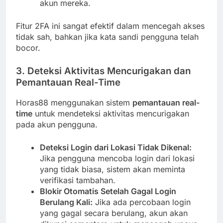
akun mereka.
Fitur 2FA ini sangat efektif dalam mencegah akses
tidak sah, bahkan jika kata sandi pengguna telah
bocor.
3. Deteksi Aktivitas Mencurigakan dan
Pemantauan Real-Time
Horas88 menggunakan sistem
pemantauan real-
time
untuk mendeteksi aktivitas mencurigakan
pada akun pengguna.
Deteksi Login dari Lokasi Tidak Dikenal:
Jika pengguna mencoba login dari lokasi
yang tidak biasa, sistem akan meminta
verifikasi tambahan.
Blokir Otomatis Setelah Gagal Login
Berulang Kali:
Jika ada percobaan login
yang gagal secara berulang, akun akan