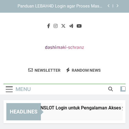
Skip
Panduan LEBAH4D Login agar Proses Masuk
to
Lebih Efisien
content
Panduan Login KAYA787 untuk Pengalaman
Akses yang Stabil dan Nyaman
KAYA787 Login dengan Akses yang Lebih Ringkas
dan Efisien
Panduan EDWINSLOT Login untuk Pengalaman
Akses yang Nyaman
Panduan LEBAH4D Login agar Proses Masuk
Lebih Efisien
Dashimaki
Dengarkan Musik Elektronik Yang Seru Dari
Panduan Login KAYA787 untuk Pengalaman
NEWSLETTER
RANDOM NEWS
Schranz
Akses yang Stabil dan Nyaman
Dashimaki Schranz.
KAYA787 Login dengan Akses yang Lebih Ringkas
dan Efisien
MENU
Panduan EDWINSLOT Login untuk Pengalaman Akses yang
HEADLINES
2 Weeks Ago