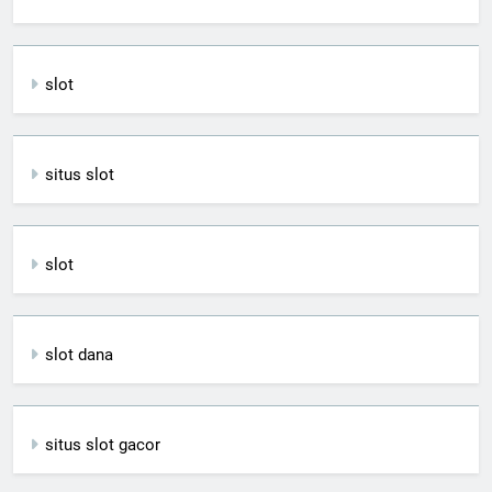
slot
situs slot
slot
slot dana
situs slot gacor