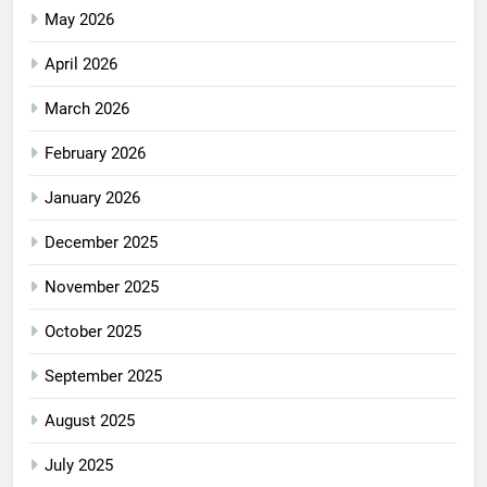
May 2026
April 2026
March 2026
February 2026
January 2026
December 2025
November 2025
October 2025
September 2025
August 2025
July 2025