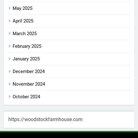
May 2025
April 2025
March 2025
February 2025
January 2025
December 2024
November 2024
October 2024
https://woodstockfarmhouse.com