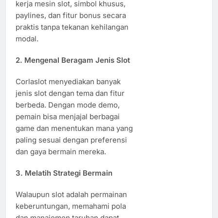
kerja mesin slot, simbol khusus,
paylines, dan fitur bonus secara
praktis tanpa tekanan kehilangan
modal.
2. Mengenal Beragam Jenis Slot
Corlaslot menyediakan banyak
jenis slot dengan tema dan fitur
berbeda. Dengan mode demo,
pemain bisa menjajal berbagai
game dan menentukan mana yang
paling sesuai dengan preferensi
dan gaya bermain mereka.
3. Melatih Strategi Bermain
Walaupun slot adalah permainan
keberuntungan, memahami pola
dan manajemen taruhan dapat