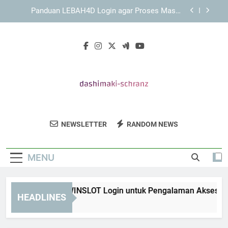
Skip
Panduan LEBAH4D Login agar Proses Masuk
to
Lebih Efisien
content
Panduan Login KAYA787 untuk Pengalaman
Akses yang Stabil dan Nyaman
KAYA787 Login dengan Akses yang Lebih Ringkas
dan Efisien
Panduan EDWINSLOT Login untuk Pengalaman
Akses yang Nyaman
Panduan LEBAH4D Login agar Proses Masuk
Lebih Efisien
Dashimaki
Dengarkan Musik Elektronik Yang Seru Dari
Panduan Login KAYA787 untuk Pengalaman
NEWSLETTER
RANDOM NEWS
Schranz
Akses yang Stabil dan Nyaman
Dashimaki Schranz.
KAYA787 Login dengan Akses yang Lebih Ringkas
dan Efisien
MENU
Panduan EDWINSLOT Login untuk Pengalaman Akses ya
HEADLINES
2 Weeks Ago