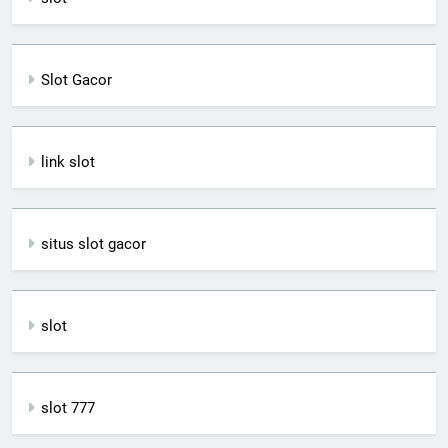
Slot Gacor
link slot
situs slot gacor
slot
slot 777