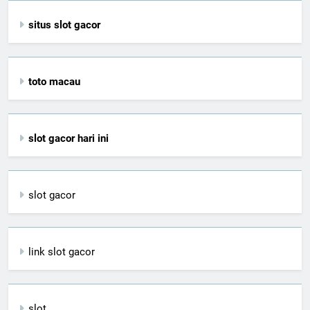
situs slot gacor
toto macau
slot gacor hari ini
slot gacor
link slot gacor
slot