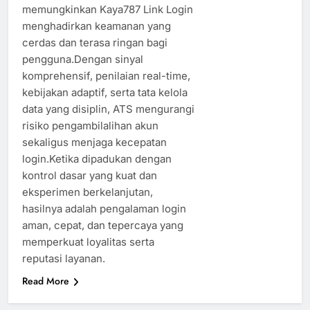
memungkinkan Kaya787 Link Login
menghadirkan keamanan yang
cerdas dan terasa ringan bagi
pengguna.Dengan sinyal
komprehensif, penilaian real-time,
kebijakan adaptif, serta tata kelola
data yang disiplin, ATS mengurangi
risiko pengambilalihan akun
sekaligus menjaga kecepatan
login.Ketika dipadukan dengan
kontrol dasar yang kuat dan
eksperimen berkelanjutan,
hasilnya adalah pengalaman login
aman, cepat, dan tepercaya yang
memperkuat loyalitas serta
reputasi layanan.
Read More