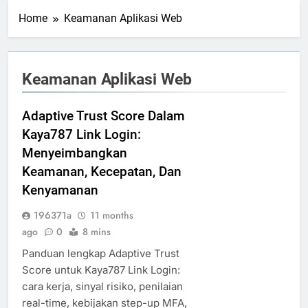
Home
Keamanan Aplikasi Web
Keamanan Aplikasi Web
Adaptive Trust Score Dalam
Kaya787 Link Login:
Menyeimbangkan
Keamanan, Kecepatan, Dan
Kenyamanan
196371a
11 months
ago
0
8 mins
Panduan lengkap Adaptive Trust
Score untuk Kaya787 Link Login:
cara kerja, sinyal risiko, penilaian
real-time, kebijakan step-up MFA,