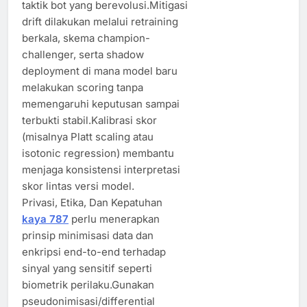
taktik bot yang berevolusi.Mitigasi
drift dilakukan melalui retraining
berkala, skema champion-
challenger, serta shadow
deployment di mana model baru
melakukan scoring tanpa
memengaruhi keputusan sampai
terbukti stabil.Kalibrasi skor
(misalnya Platt scaling atau
isotonic regression) membantu
menjaga konsistensi interpretasi
skor lintas versi model.
Privasi, Etika, Dan Kepatuhan
kaya 787
perlu menerapkan
prinsip minimisasi data dan
enkripsi end-to-end terhadap
sinyal yang sensitif seperti
biometrik perilaku.Gunakan
pseudonimisasi/differential