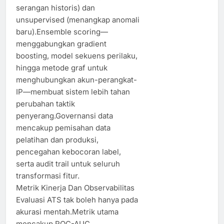
serangan historis) dan
unsupervised (menangkap anomali
baru).Ensemble scoring—
menggabungkan gradient
boosting, model sekuens perilaku,
hingga metode graf untuk
menghubungkan akun-perangkat-
IP—membuat sistem lebih tahan
perubahan taktik
penyerang.Governansi data
mencakup pemisahan data
pelatihan dan produksi,
pencegahan kebocoran label,
serta audit trail untuk seluruh
transformasi fitur.
Metrik Kinerja Dan Observabilitas
Evaluasi ATS tak boleh hanya pada
akurasi mentah.Metrik utama
mencakup ROC-AUC,