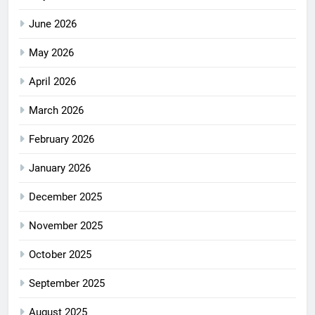
June 2026
May 2026
April 2026
March 2026
February 2026
January 2026
December 2025
November 2025
October 2025
September 2025
August 2025