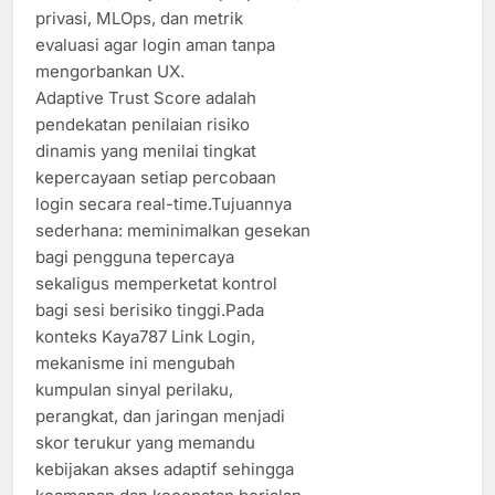
privasi, MLOps, dan metrik
evaluasi agar login aman tanpa
mengorbankan UX.
Adaptive Trust Score adalah
pendekatan penilaian risiko
dinamis yang menilai tingkat
kepercayaan setiap percobaan
login secara real-time.Tujuannya
sederhana: meminimalkan gesekan
bagi pengguna tepercaya
sekaligus memperketat kontrol
bagi sesi berisiko tinggi.Pada
konteks Kaya787 Link Login,
mekanisme ini mengubah
kumpulan sinyal perilaku,
perangkat, dan jaringan menjadi
skor terukur yang memandu
kebijakan akses adaptif sehingga