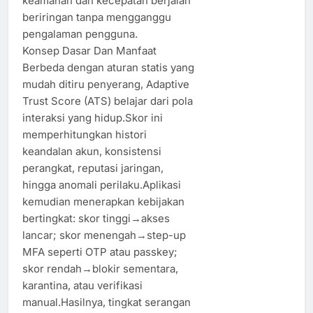
keamanan dan kecepatan berjalan
beriringan tanpa mengganggu
pengalaman pengguna.
Konsep Dasar Dan Manfaat
Berbeda dengan aturan statis yang
mudah ditiru penyerang, Adaptive
Trust Score (ATS) belajar dari pola
interaksi yang hidup.Skor ini
memperhitungkan histori
keandalan akun, konsistensi
perangkat, reputasi jaringan,
hingga anomali perilaku.Aplikasi
kemudian menerapkan kebijakan
bertingkat: skor tinggi→akses
lancar; skor menengah→step-up
MFA seperti OTP atau passkey;
skor rendah→blokir sementara,
karantina, atau verifikasi
manual.Hasilnya, tingkat serangan