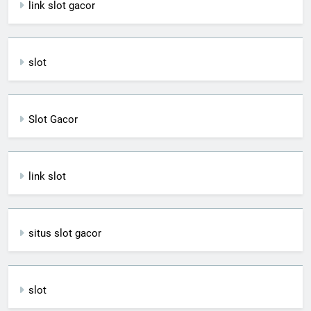
link slot gacor
slot
Slot Gacor
link slot
situs slot gacor
slot