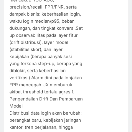
precision/recall, FPR/FNR, serta
dampak bisnis: keberhasilan login,
waktu login median/p95, beban
dukungan, dan tingkat konversi.Set
up observabilitas pada layer fitur
(drift distribusi), layer model
(stabilitas skor), dan layer
kebijakan (berapa banyak sesi
yang terkena step-up, berapa yang
diblokir, serta keberhasilan
verifikasi).Alarm dini pada lonjakan
FPR mencegah UX memburuk
akibat threshold terlalu agresif.
Pengendalian Drift Dan Pembaruan
Model
Distribusi data login akan berubah:
perangkat baru, kebijakan jaringan
kantor, tren perjalanan, hingga