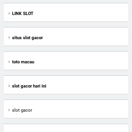
LINK SLOT
situs slot gacor
toto macau
slot gacor hari ini
slot gacor