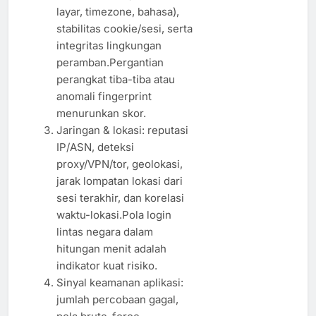
layar, timezone, bahasa),
stabilitas cookie/sesi, serta
integritas lingkungan
peramban.Pergantian
perangkat tiba-tiba atau
anomali fingerprint
menurunkan skor.
Jaringan & lokasi: reputasi
IP/ASN, deteksi
proxy/VPN/tor, geolokasi,
jarak lompatan lokasi dari
sesi terakhir, dan korelasi
waktu-lokasi.Pola login
lintas negara dalam
hitungan menit adalah
indikator kuat risiko.
Sinyal keamanan aplikasi:
jumlah percobaan gagal,