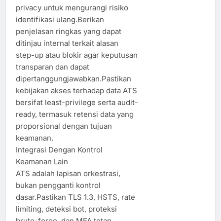
privacy untuk mengurangi risiko
identifikasi ulang.Berikan
penjelasan ringkas yang dapat
ditinjau internal terkait alasan
step-up atau blokir agar keputusan
transparan dan dapat
dipertanggungjawabkan.Pastikan
kebijakan akses terhadap data ATS
bersifat least-privilege serta audit-
ready, termasuk retensi data yang
proporsional dengan tujuan
keamanan.
Integrasi Dengan Kontrol
Keamanan Lain
ATS adalah lapisan orkestrasi,
bukan pengganti kontrol
dasar.Pastikan TLS 1.3, HSTS, rate
limiting, deteksi bot, proteksi
brute-force, dan MFA tetap