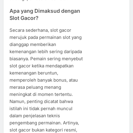
Apa yang Dimaksud dengan
Slot Gacor?
Secara sederhana, slot gacor
merujuk pada permainan slot yang
dianggap memberikan
kemenangan lebih sering daripada
biasanya. Pemain sering menyebut
slot gacor ketika mendapatkan
kemenangan beruntun,
memperoleh banyak bonus, atau
merasa peluang menang
meningkat di momen tertentu.
Namun, penting dicatat bahwa
istilah ini tidak pernah muncul
dalam penjelasan teknis
pengembang permainan. Artinya,
slot gacor bukan kategori resmi,