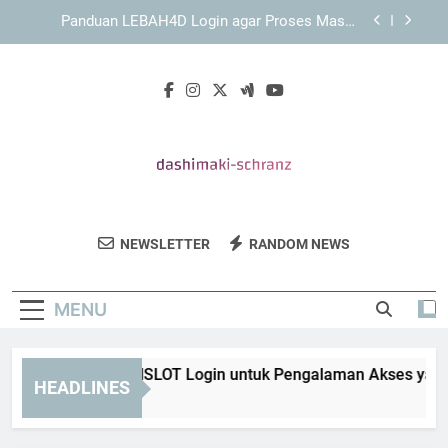
Skip
Panduan LEBAH4D Login agar Proses Masuk
Lebih Efisien
to
content
Panduan Login KAYA787 untuk Pengalaman
Akses yang Stabil dan Nyaman
KAYA787 Login dengan Akses yang Lebih Ringkas
dan Efisien
Panduan EDWINSLOT Login untuk Pengalaman
Akses yang Nyaman
Panduan LEBAH4D Login agar Proses Masuk
Lebih Efisien
Dashimaki
Dengarkan Musik Elektronik Yang Seru Dari
Panduan Login KAYA787 untuk Pengalaman
NEWSLETTER
RANDOM NEWS
Akses yang Stabil dan Nyaman
Schranz
Dashimaki Schranz.
KAYA787 Login dengan Akses yang Lebih Ringkas
dan Efisien
MENU
Panduan EDWINSLOT Login untuk Pengalaman Akses yang 
HEADLINES
2 Weeks Ago