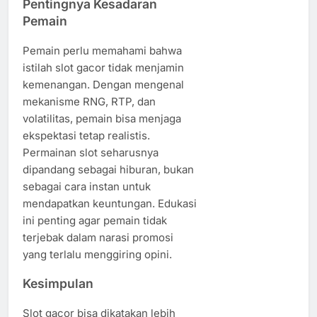
Pentingnya Kesadaran
Pemain
Pemain perlu memahami bahwa
istilah slot gacor tidak menjamin
kemenangan. Dengan mengenal
mekanisme RNG, RTP, dan
volatilitas, pemain bisa menjaga
ekspektasi tetap realistis.
Permainan slot seharusnya
dipandang sebagai hiburan, bukan
sebagai cara instan untuk
mendapatkan keuntungan. Edukasi
ini penting agar pemain tidak
terjebak dalam narasi promosi
yang terlalu menggiring opini.
Kesimpulan
Slot gacor bisa dikatakan lebih