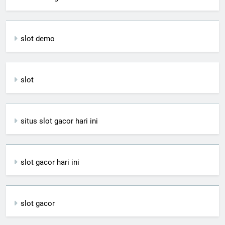
slot demo
slot
situs slot gacor hari ini
slot gacor hari ini
slot gacor