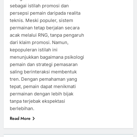
sebagai istilah promosi dan
persepsi pemain daripada realita
teknis. Meski populer, sistem
permainan tetap berjalan secara
acak melalui RNG, tanpa pengaruh
dari klaim promosi. Namun,
kepopuleran istilah ini
menunjukkan bagaimana psikologi
pemain dan strategi pemasaran
saling berinteraksi membentuk
tren. Dengan pemahaman yang
tepat, pemain dapat menikmati
permainan dengan lebih bijak
tanpa terjebak ekspektasi
berlebihan.
Read More