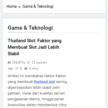
Home
Game & Teknologi
Game & Teknologi
Thailand Slot: Faktor yang
Membuat Slot Jadi Lebih
Stabil
196371a
12 months
ago
0
5 mins
Artikel ini membahas faktor-faktor
yang membuat
thailand slot
sering
dipersepsikan lebih stabil oleh
pemain, mulai dari kualitas server,
pengalaman teknis, hingga peran
komunitas dalam membentuk citra