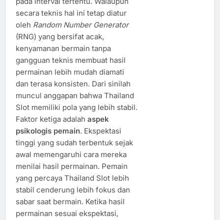
pada interval tertentu. Walaupun
secara teknis hal ini tetap diatur
oleh
Random Number Generator
(RNG) yang bersifat acak,
kenyamanan bermain tanpa
gangguan teknis membuat hasil
permainan lebih mudah diamati
dan terasa konsisten. Dari sinilah
muncul anggapan bahwa Thailand
Slot memiliki pola yang lebih stabil.
Faktor ketiga adalah
aspek
psikologis pemain
. Ekspektasi
tinggi yang sudah terbentuk sejak
awal memengaruhi cara mereka
menilai hasil permainan. Pemain
yang percaya Thailand Slot lebih
stabil cenderung lebih fokus dan
sabar saat bermain. Ketika hasil
permainan sesuai ekspektasi,