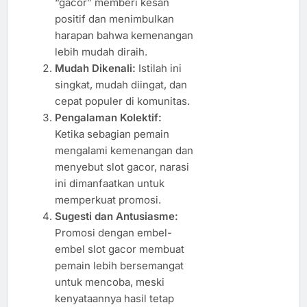
“gacor” memberi kesan
positif dan menimbulkan
harapan bahwa kemenangan
lebih mudah diraih.
Mudah Dikenali:
Istilah ini
singkat, mudah diingat, dan
cepat populer di komunitas.
Pengalaman Kolektif:
Ketika sebagian pemain
mengalami kemenangan dan
menyebut slot gacor, narasi
ini dimanfaatkan untuk
memperkuat promosi.
Sugesti dan Antusiasme:
Promosi dengan embel-
embel slot gacor membuat
pemain lebih bersemangat
untuk mencoba, meski
kenyataannya hasil tetap