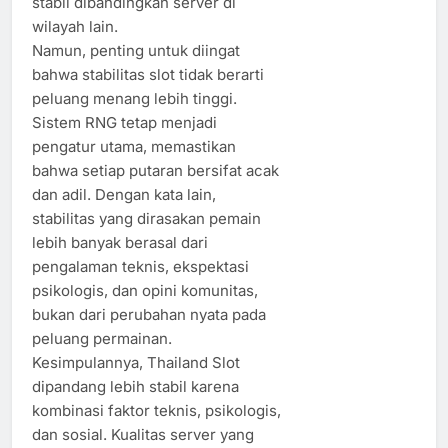
stabil dibandingkan server di
wilayah lain.
Namun, penting untuk diingat
bahwa stabilitas slot tidak berarti
peluang menang lebih tinggi.
Sistem RNG tetap menjadi
pengatur utama, memastikan
bahwa setiap putaran bersifat acak
dan adil. Dengan kata lain,
stabilitas yang dirasakan pemain
lebih banyak berasal dari
pengalaman teknis, ekspektasi
psikologis, dan opini komunitas,
bukan dari perubahan nyata pada
peluang permainan.
Kesimpulannya, Thailand Slot
dipandang lebih stabil karena
kombinasi faktor teknis, psikologis,
dan sosial. Kualitas server yang