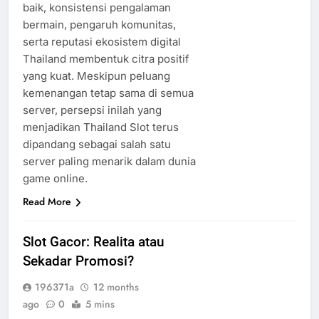
baik, konsistensi pengalaman
bermain, pengaruh komunitas,
serta reputasi ekosistem digital
Thailand membentuk citra positif
yang kuat. Meskipun peluang
kemenangan tetap sama di semua
server, persepsi inilah yang
menjadikan Thailand Slot terus
dipandang sebagai salah satu
server paling menarik dalam dunia
game online.
Read More
Slot Gacor: Realita atau
Sekadar Promosi?
196371a
12 months
ago
0
5 mins