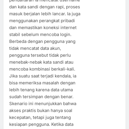
dan kata sandi dengan rapi, proses
masuk berjalan lebih lancar. Ia juga
menggunakan perangkat pribadi
dan memastikan koneksi internet
stabil sebelum mencoba login.
Berbeda dengan pengguna yang
tidak mencatat data akun,
pengguna tersebut tidak perlu
menebak-nebak kata sandi atau
mencoba kombinasi berkali-kali.
Jika suatu saat terjadi kendala, ia
bisa memeriksa masalah dengan
lebih tenang karena data utama
sudah tersimpan dengan benar.
Skenario ini menunjukkan bahwa
akses praktis bukan hanya soal
kecepatan, tetapi juga tentang
kesiapan pengguna. Ketika data