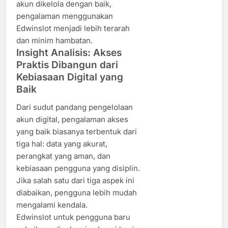
akun dikelola dengan baik,
pengalaman menggunakan
Edwinslot menjadi lebih terarah
dan minim hambatan.
Insight Analisis: Akses
Praktis Dibangun dari
Kebiasaan Digital yang
Baik
Dari sudut pandang pengelolaan
akun digital, pengalaman akses
yang baik biasanya terbentuk dari
tiga hal: data yang akurat,
perangkat yang aman, dan
kebiasaan pengguna yang disiplin.
Jika salah satu dari tiga aspek ini
diabaikan, pengguna lebih mudah
mengalami kendala.
Edwinslot untuk pengguna baru