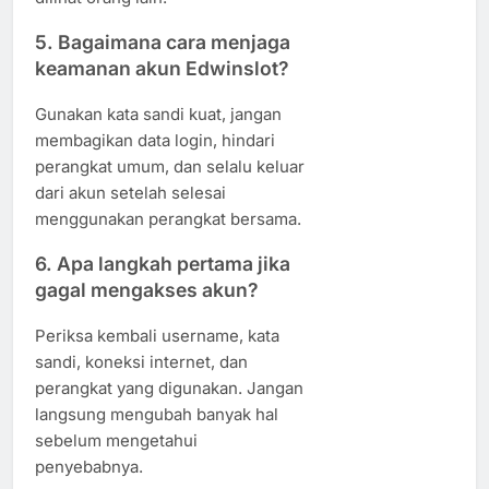
5. Bagaimana cara menjaga
keamanan akun Edwinslot?
Gunakan kata sandi kuat, jangan
membagikan data login, hindari
perangkat umum, dan selalu keluar
dari akun setelah selesai
menggunakan perangkat bersama.
6. Apa langkah pertama jika
gagal mengakses akun?
Periksa kembali username, kata
sandi, koneksi internet, dan
perangkat yang digunakan. Jangan
langsung mengubah banyak hal
sebelum mengetahui
penyebabnya.