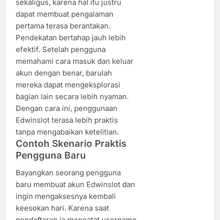
sekaligus, karena hal itu justru
dapat membuat pengalaman
pertama terasa berantakan.
Pendekatan bertahap jauh lebih
efektif. Setelah pengguna
memahami cara masuk dan keluar
akun dengan benar, barulah
mereka dapat mengeksplorasi
bagian lain secara lebih nyaman.
Dengan cara ini, penggunaan
Edwinslot terasa lebih praktis
tanpa mengabaikan ketelitian.
Contoh Skenario Praktis
Pengguna Baru
Bayangkan seorang pengguna
baru membuat akun Edwinslot dan
ingin mengaksesnya kembali
keesokan hari. Karena saat
pendaftaran ia mencatat username