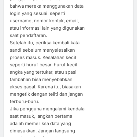
bahwa mereka menggunakan data
login yang sesuai, seperti
username, nomor kontak, email,
atau informasi lain yang digunakan
saat pendaftaran.
Setelah itu, periksa kembali kata
sandi sebelum menyelesaikan
proses masuk. Kesalahan kecil
seperti huruf besar, huruf kecil,
angka yang tertukar, atau spasi
tambahan bisa menyebabkan
akses gagal. Karena itu, biasakan
mengetik dengan teliti dan jangan
terburu-buru.
Jika pengguna mengalami kendala
saat masuk, langkah pertama
adalah memeriksa data yang
dimasukkan. Jangan langsung