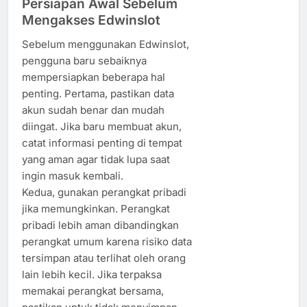
Persiapan Awal Sebelum
Mengakses Edwinslot
Sebelum menggunakan Edwinslot,
pengguna baru sebaiknya
mempersiapkan beberapa hal
penting. Pertama, pastikan data
akun sudah benar dan mudah
diingat. Jika baru membuat akun,
catat informasi penting di tempat
yang aman agar tidak lupa saat
ingin masuk kembali.
Kedua, gunakan perangkat pribadi
jika memungkinkan. Perangkat
pribadi lebih aman dibandingkan
perangkat umum karena risiko data
tersimpan atau terlihat oleh orang
lain lebih kecil. Jika terpaksa
memakai perangkat bersama,