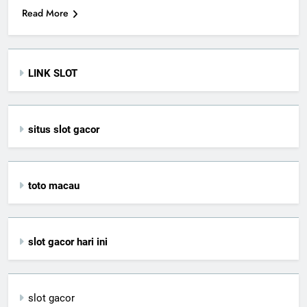
Read More
LINK SLOT
situs slot gacor
toto macau
slot gacor hari ini
slot gacor