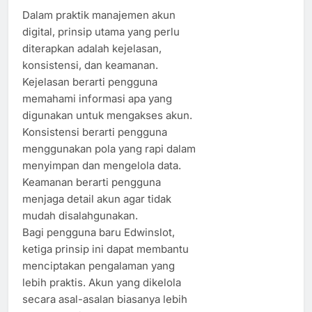
Dalam praktik manajemen akun
digital, prinsip utama yang perlu
diterapkan adalah kejelasan,
konsistensi, dan keamanan.
Kejelasan berarti pengguna
memahami informasi apa yang
digunakan untuk mengakses akun.
Konsistensi berarti pengguna
menggunakan pola yang rapi dalam
menyimpan dan mengelola data.
Keamanan berarti pengguna
menjaga detail akun agar tidak
mudah disalahgunakan.
Bagi pengguna baru Edwinslot,
ketiga prinsip ini dapat membantu
menciptakan pengalaman yang
lebih praktis. Akun yang dikelola
secara asal-asalan biasanya lebih