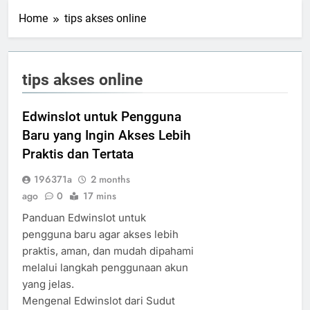
Home
tips akses online
tips akses online
Edwinslot untuk Pengguna
Baru yang Ingin Akses Lebih
Praktis dan Tertata
196371a
2 months
ago
0
17 mins
Panduan Edwinslot untuk
pengguna baru agar akses lebih
praktis, aman, dan mudah dipahami
melalui langkah penggunaan akun
yang jelas.
Mengenal Edwinslot dari Sudut