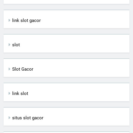
link slot gacor
slot
Slot Gacor
link slot
situs slot gacor