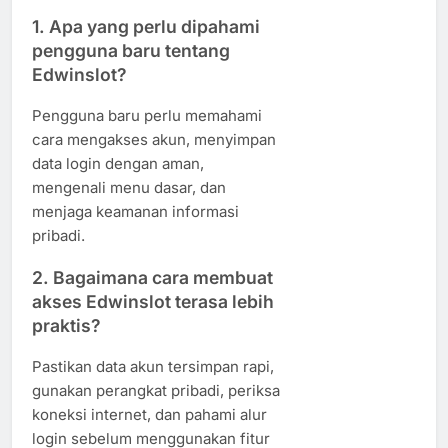
1. Apa yang perlu dipahami
pengguna baru tentang
Edwinslot?
Pengguna baru perlu memahami
cara mengakses akun, menyimpan
data login dengan aman,
mengenali menu dasar, dan
menjaga keamanan informasi
pribadi.
2. Bagaimana cara membuat
akses Edwinslot terasa lebih
praktis?
Pastikan data akun tersimpan rapi,
gunakan perangkat pribadi, periksa
koneksi internet, dan pahami alur
login sebelum menggunakan fitur