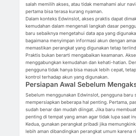
salah memilih akses, atau tidak memahami alur nav
pertama bisa terasa kurang nyaman.
Dalam konteks Edwinslot, akses praktis dapat dima
kemudahan dalam mengenali langkah dasar pengg
baru sebaiknya mengetahui data apa yang digunak
bagaimana menyimpan informasi akun dengan aman
memastikan perangkat yang digunakan tetap terlind
Praktis bukan berarti mengabaikan keamanan. Akses
menggabungkan kemudahan dan kehati-hatian. Den
pengguna tidak hanya bisa masuk lebih cepat, tetapi
kontrol terhadap akun yang digunakan.
Persiapan Awal Sebelum Mengaks
Sebelum menggunakan Edwinslot, pengguna baru 
mempersiapkan beberapa hal penting. Pertama, pas
sudah benar dan mudah diingat. Jika baru membuat 
penting di tempat yang aman agar tidak lupa saat i
Kedua, gunakan perangkat pribadi jika memungkink
lebih aman dibandingkan perangkat umum karena ri