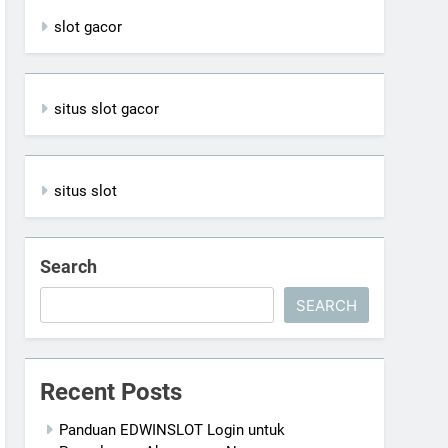
slot gacor
situs slot gacor
situs slot
Search
SEARCH
Recent Posts
Panduan EDWINSLOT Login untuk