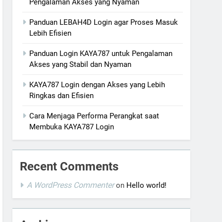
Pengalaman Akses yang Nyaman
Panduan LEBAH4D Login agar Proses Masuk
Lebih Efisien
Panduan Login KAYA787 untuk Pengalaman
Akses yang Stabil dan Nyaman
KAYA787 Login dengan Akses yang Lebih
Ringkas dan Efisien
Cara Menjaga Performa Perangkat saat
Membuka KAYA787 Login
Recent Comments
A WordPress Commenter
on
Hello world!