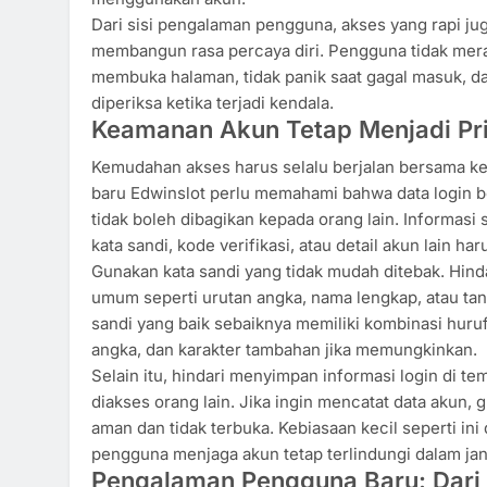
Dari sisi pengalaman pengguna, akses yang rapi j
membangun rasa percaya diri. Pengguna tidak mera
membuka halaman, tidak panik saat gagal masuk, da
diperiksa ketika terjadi kendala.
Keamanan Akun Tetap Menjadi Pri
Kemudahan akses harus selalu berjalan bersama 
baru Edwinslot perlu memahami bahwa data login be
tidak boleh dibagikan kepada orang lain. Informasi
kata sandi, kode verifikasi, atau detail akun lain ha
Gunakan kata sandi yang tidak mudah ditebak. Hinda
umum seperti urutan angka, nama lengkap, atau tang
sandi yang baik sebaiknya memiliki kombinasi huruf 
angka, dan karakter tambahan jika memungkinkan.
Selain itu, hindari menyimpan informasi login di t
diakses orang lain. Jika ingin mencatat data akun,
aman dan tidak terbuka. Kebiasaan kecil seperti in
pengguna menjaga akun tetap terlindungi dalam ja
Pengalaman Pengguna Baru: Dari