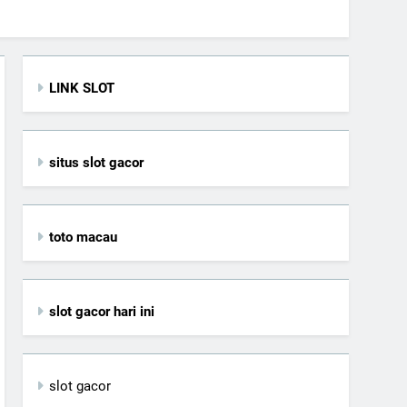
LINK SLOT
situs slot gacor
toto macau
slot gacor hari ini
slot gacor