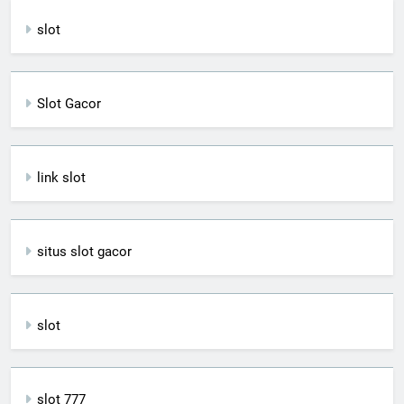
slot
Slot Gacor
link slot
situs slot gacor
slot
slot 777