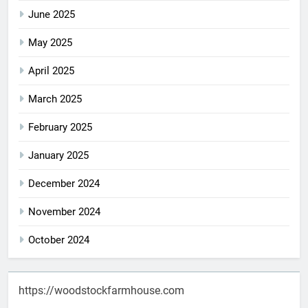
June 2025
May 2025
April 2025
March 2025
February 2025
January 2025
December 2024
November 2024
October 2024
https://woodstockfarmhouse.com