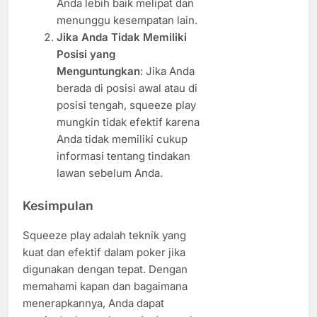
Anda lebih baik melipat dan
menunggu kesempatan lain.
Jika Anda Tidak Memiliki
Posisi yang
Menguntungkan
: Jika Anda
berada di posisi awal atau di
posisi tengah, squeeze play
mungkin tidak efektif karena
Anda tidak memiliki cukup
informasi tentang tindakan
lawan sebelum Anda.
Kesimpulan
Squeeze play adalah teknik yang
kuat dan efektif dalam poker jika
digunakan dengan tepat. Dengan
memahami kapan dan bagaimana
menerapkannya, Anda dapat