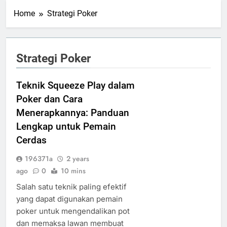
Home
Strategi Poker
Strategi Poker
Teknik Squeeze Play dalam
Poker dan Cara
Menerapkannya: Panduan
Lengkap untuk Pemain
Cerdas
196371a
2 years
ago
0
10 mins
Salah satu teknik paling efektif
yang dapat digunakan pemain
poker untuk mengendalikan pot
dan memaksa lawan membuat