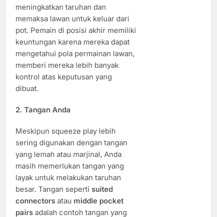
meningkatkan taruhan dan
memaksa lawan untuk keluar dari
pot. Pemain di posisi akhir memiliki
keuntungan karena mereka dapat
mengetahui pola permainan lawan,
memberi mereka lebih banyak
kontrol atas keputusan yang
dibuat.
2.
Tangan Anda
Meskipun squeeze play lebih
sering digunakan dengan tangan
yang lemah atau marjinal, Anda
masih memerlukan tangan yang
layak untuk melakukan taruhan
besar. Tangan seperti
suited
connectors
atau
middle pocket
pairs
adalah contoh tangan yang