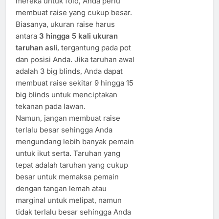
mereka untuk fold, Anda perlu
membuat raise yang cukup besar.
Biasanya, ukuran raise harus
antara
3 hingga 5 kali ukuran
taruhan asli
, tergantung pada pot
dan posisi Anda. Jika taruhan awal
adalah 3 big blinds, Anda dapat
membuat raise sekitar 9 hingga 15
big blinds untuk menciptakan
tekanan pada lawan.
Namun, jangan membuat raise
terlalu besar sehingga Anda
mengundang lebih banyak pemain
untuk ikut serta. Taruhan yang
tepat adalah taruhan yang cukup
besar untuk memaksa pemain
dengan tangan lemah atau
marginal untuk melipat, namun
tidak terlalu besar sehingga Anda