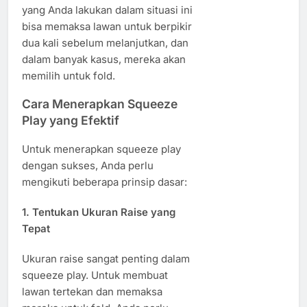
yang Anda lakukan dalam situasi ini
bisa memaksa lawan untuk berpikir
dua kali sebelum melanjutkan, dan
dalam banyak kasus, mereka akan
memilih untuk fold.
Cara Menerapkan Squeeze
Play yang Efektif
Untuk menerapkan squeeze play
dengan sukses, Anda perlu
mengikuti beberapa prinsip dasar:
1.
Tentukan Ukuran Raise yang
Tepat
Ukuran raise sangat penting dalam
squeeze play. Untuk membuat
lawan tertekan dan memaksa