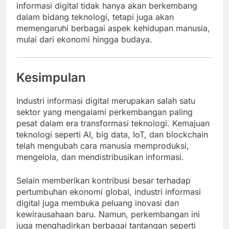
informasi digital tidak hanya akan berkembang
dalam bidang teknologi, tetapi juga akan
memengaruhi berbagai aspek kehidupan manusia,
mulai dari ekonomi hingga budaya.
Kesimpulan
Industri informasi digital merupakan salah satu
sektor yang mengalami perkembangan paling
pesat dalam era transformasi teknologi. Kemajuan
teknologi seperti AI, big data, IoT, dan blockchain
telah mengubah cara manusia memproduksi,
mengelola, dan mendistribusikan informasi.
Selain memberikan kontribusi besar terhadap
pertumbuhan ekonomi global, industri informasi
digital juga membuka peluang inovasi dan
kewirausahaan baru. Namun, perkembangan ini
juga menghadirkan berbagai tantangan seperti