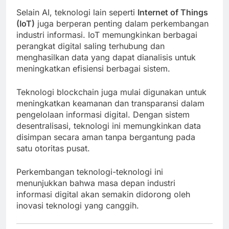
Selain AI, teknologi lain seperti
Internet of Things
(IoT)
juga berperan penting dalam perkembangan
industri informasi. IoT memungkinkan berbagai
perangkat digital saling terhubung dan
menghasilkan data yang dapat dianalisis untuk
meningkatkan efisiensi berbagai sistem.
Teknologi blockchain juga mulai digunakan untuk
meningkatkan keamanan dan transparansi dalam
pengelolaan informasi digital. Dengan sistem
desentralisasi, teknologi ini memungkinkan data
disimpan secara aman tanpa bergantung pada
satu otoritas pusat.
Perkembangan teknologi-teknologi ini
menunjukkan bahwa masa depan industri
informasi digital akan semakin didorong oleh
inovasi teknologi yang canggih.