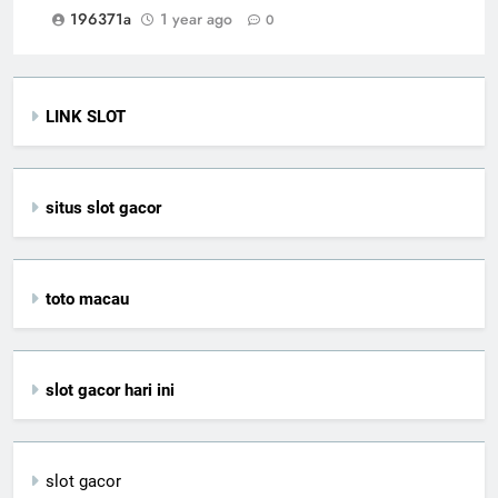
196371a
1 year ago
0
LINK SLOT
situs slot gacor
toto macau
slot gacor hari ini
slot gacor