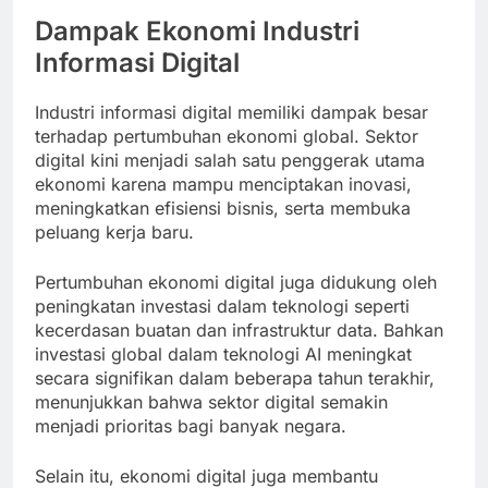
Dampak Ekonomi Industri
Informasi Digital
Industri informasi digital memiliki dampak besar
terhadap pertumbuhan ekonomi global. Sektor
digital kini menjadi salah satu penggerak utama
ekonomi karena mampu menciptakan inovasi,
meningkatkan efisiensi bisnis, serta membuka
peluang kerja baru.
Pertumbuhan ekonomi digital juga didukung oleh
peningkatan investasi dalam teknologi seperti
kecerdasan buatan dan infrastruktur data. Bahkan
investasi global dalam teknologi AI meningkat
secara signifikan dalam beberapa tahun terakhir,
menunjukkan bahwa sektor digital semakin
menjadi prioritas bagi banyak negara.
Selain itu, ekonomi digital juga membantu