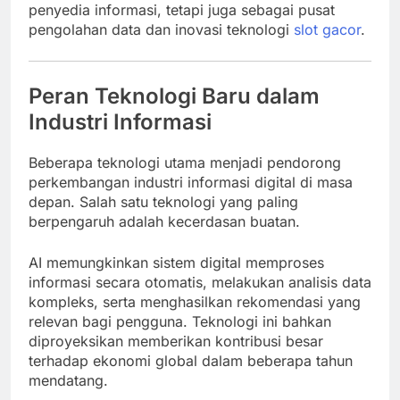
penyedia informasi, tetapi juga sebagai pusat
pengolahan data dan inovasi teknologi
slot gacor
.
Peran Teknologi Baru dalam
Industri Informasi
Beberapa teknologi utama menjadi pendorong
perkembangan industri informasi digital di masa
depan. Salah satu teknologi yang paling
berpengaruh adalah kecerdasan buatan.
AI memungkinkan sistem digital memproses
informasi secara otomatis, melakukan analisis data
kompleks, serta menghasilkan rekomendasi yang
relevan bagi pengguna. Teknologi ini bahkan
diproyeksikan memberikan kontribusi besar
terhadap ekonomi global dalam beberapa tahun
mendatang.