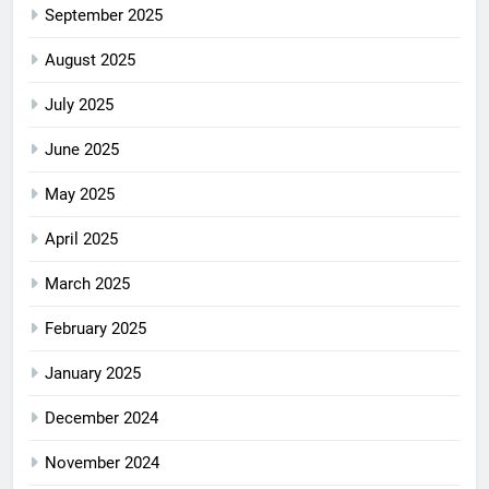
September 2025
August 2025
July 2025
June 2025
May 2025
April 2025
March 2025
February 2025
January 2025
December 2024
November 2024