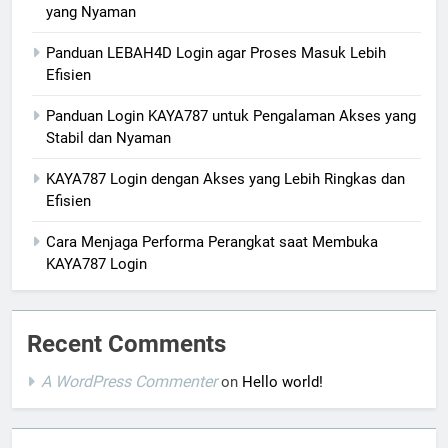
yang Nyaman
Panduan LEBAH4D Login agar Proses Masuk Lebih
Efisien
Panduan Login KAYA787 untuk Pengalaman Akses yang
Stabil dan Nyaman
KAYA787 Login dengan Akses yang Lebih Ringkas dan
Efisien
Cara Menjaga Performa Perangkat saat Membuka
KAYA787 Login
Recent Comments
A WordPress Commenter
on
Hello world!