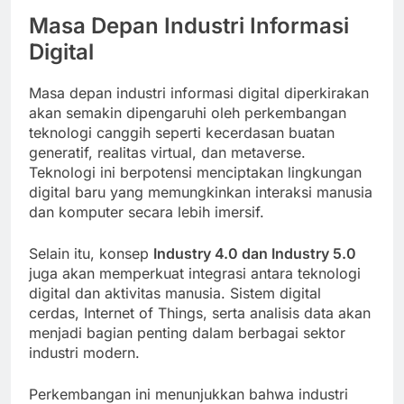
Masa Depan Industri Informasi
Digital
Masa depan industri informasi digital diperkirakan
akan semakin dipengaruhi oleh perkembangan
teknologi canggih seperti kecerdasan buatan
generatif, realitas virtual, dan metaverse.
Teknologi ini berpotensi menciptakan lingkungan
digital baru yang memungkinkan interaksi manusia
dan komputer secara lebih imersif.
Selain itu, konsep
Industry 4.0 dan Industry 5.0
juga akan memperkuat integrasi antara teknologi
digital dan aktivitas manusia. Sistem digital
cerdas, Internet of Things, serta analisis data akan
menjadi bagian penting dalam berbagai sektor
industri modern.
Perkembangan ini menunjukkan bahwa industri