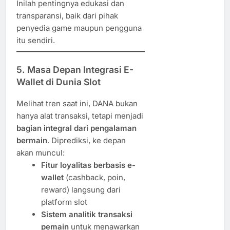
Inilah pentingnya edukasi dan
transparansi, baik dari pihak
penyedia game maupun pengguna
itu sendiri.
5. Masa Depan Integrasi E-
Wallet di Dunia Slot
Melihat tren saat ini, DANA bukan
hanya alat transaksi, tetapi menjadi
bagian integral dari pengalaman
bermain
. Diprediksi, ke depan
akan muncul:
Fitur loyalitas berbasis e-
wallet
(cashback, poin,
reward) langsung dari
platform slot
Sistem analitik transaksi
pemain
untuk menawarkan