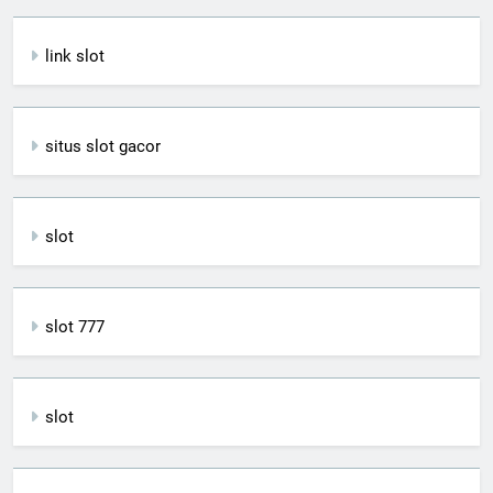
link slot
situs slot gacor
slot
slot 777
slot