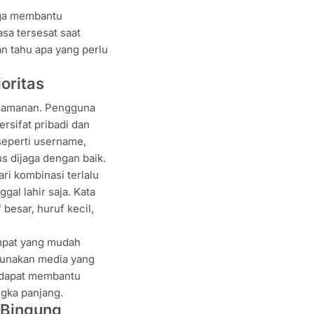
uga membantu
sa tersesat saat
n tahu apa yang perlu
oritas
keamanan. Pengguna
rsifat pribadi dan
 seperti username,
rus dijaga dengan baik.
ri kombinasi terlalu
gal lahir saja. Kata
besar, huruf kecil,
empat yang mudah
 gunakan media yang
i dapat membantu
ngka panjang.
 Bingung