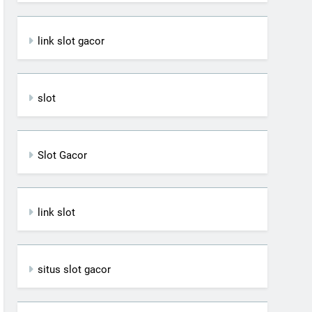
link slot gacor
slot
Slot Gacor
link slot
situs slot gacor