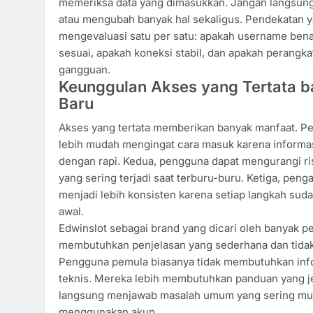
memeriksa data yang dimasukkan. Jangan langsun
atau mengubah banyak hal sekaligus. Pendekatan ya
mengevaluasi satu per satu: apakah username benar
sesuai, apakah koneksi stabil, dan apakah perangka
gangguan.
Keunggulan Akses yang Tertata 
Baru
Akses yang tertata memberikan banyak manfaat. P
lebih mudah mengingat cara masuk karena informas
dengan rapi. Kedua, pengguna dapat mengurangi ris
yang sering terjadi saat terburu-buru. Ketiga, pe
menjadi lebih konsisten karena setiap langkah sud
awal.
Edwinslot sebagai brand yang dicari oleh banyak 
membutuhkan penjelasan yang sederhana dan tid
Pengguna pemula biasanya tidak membutuhkan info
teknis. Mereka lebih membutuhkan panduan yang jel
langsung menjawab masalah umum yang sering munc
menggunakan akun.