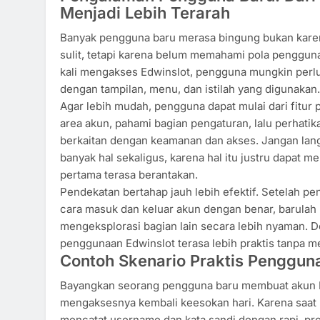
Menjadi Lebih Terarah
Banyak pengguna baru merasa bingung bukan karena
sulit, tetapi karena belum memahami pola penggun
kali mengakses Edwinslot, pengguna mungkin perlu
dengan tampilan, menu, dan istilah yang digunakan.
Agar lebih mudah, pengguna dapat mulai dari fitur p
area akun, pahami bagian pengaturan, lalu perhatik
berkaitan dengan keamanan dan akses. Jangan la
banyak hal sekaligus, karena hal itu justru dapat
pertama terasa berantakan.
Pendekatan bertahap jauh lebih efektif. Setelah 
cara masuk dan keluar akun dengan benar, barulah
mengeksplorasi bagian lain secara lebih nyaman. D
penggunaan Edwinslot terasa lebih praktis tanpa me
Contoh Skenario Praktis Penggun
Bayangkan seorang pengguna baru membuat akun E
mengaksesnya kembali keesokan hari. Karena saat 
mencatat username dan kata sandi dengan rapi, pr