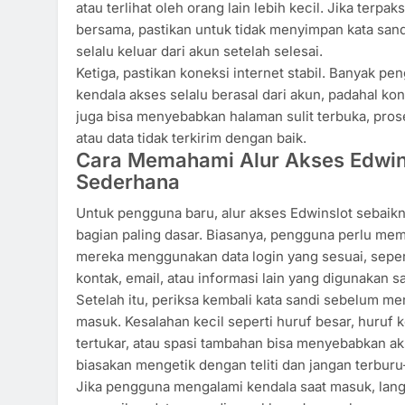
atau terlihat oleh orang lain lebih kecil. Jika terp
bersama, pastikan untuk tidak menyimpan kata sand
selalu keluar dari akun setelah selesai.
Ketiga, pastikan koneksi internet stabil. Banyak p
kendala akses selalu berasal dari akun, padahal kone
juga bisa menyebabkan halaman sulit terbuka, pro
atau data tidak terkirim dengan baik.
Cara Memahami Alur Akses Edwin
Sederhana
Untuk pengguna baru, alur akses Edwinslot sebaikn
bagian paling dasar. Biasanya, pengguna perlu me
mereka menggunakan data login yang sesuai, sepe
kontak, email, atau informasi lain yang digunakan s
Setelah itu, periksa kembali kata sandi sebelum m
masuk. Kesalahan kecil seperti huruf besar, huruf k
tertukar, atau spasi tambahan bisa menyebabkan aks
biasakan mengetik dengan teliti dan jangan terburu
Jika pengguna mengalami kendala saat masuk, lan