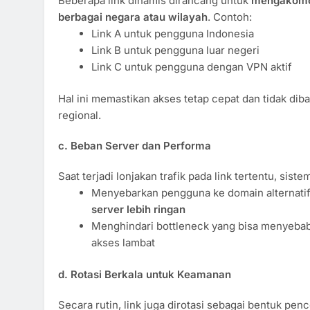
Beberapa link dinamis dirancang untuk
mengakomod
berbagai negara atau wilayah
. Contoh:
Link A untuk pengguna Indonesia
Link B untuk pengguna luar negeri
Link C untuk pengguna dengan VPN aktif
Hal ini memastikan akses tetap cepat dan tidak diba
regional.
c.
Beban Server dan Performa
Saat terjadi lonjakan trafik pada link tertentu, siste
Menyebarkan pengguna ke domain alternati
server lebih ringan
Menghindari bottleneck yang bisa menyebab
akses lambat
d.
Rotasi Berkala untuk Keamanan
Secara rutin, link juga dirotasi sebagai bentuk pe