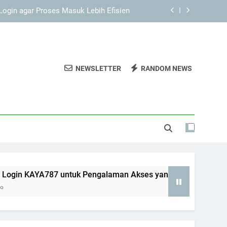
gin agar Proses Masuk Lebih Efisien
alaman Akses yang Stabil dan Nyaman
Akses yang Lebih Ringkas dan Efisien
NEWSLETTER
RANDOM NEWS
ntuk Pengalaman Akses yang Nyaman
gin agar Proses Masuk Lebih Efisien
alaman Akses yang Stabil dan Nyaman
Akses yang Lebih Ringkas dan Efisien
A787 untuk Pengalaman Akses yang Stabil dan Nyaman