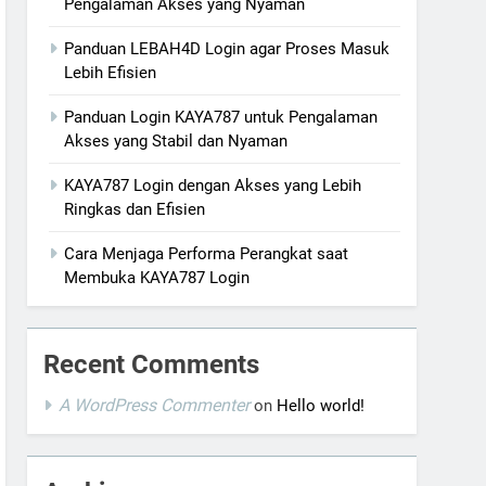
Pengalaman Akses yang Nyaman
Panduan LEBAH4D Login agar Proses Masuk
Lebih Efisien
Panduan Login KAYA787 untuk Pengalaman
Akses yang Stabil dan Nyaman
KAYA787 Login dengan Akses yang Lebih
Ringkas dan Efisien
Cara Menjaga Performa Perangkat saat
Membuka KAYA787 Login
Recent Comments
A WordPress Commenter
on
Hello world!