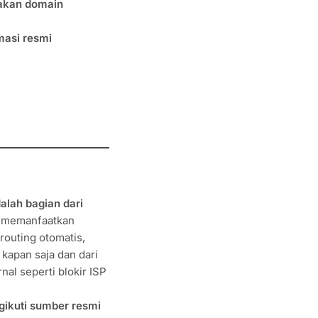
akan domain
masi resmi
alah bagian dari
memanfaatkan
routing otomatis,
kapan saja dan dari
l seperti blokir ISP
ikuti sumber resmi