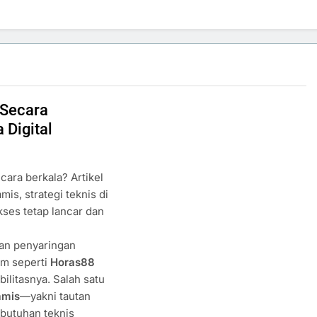
 Secara
 Digital
ara berkala? Artikel
is, strategi teknis di
kses tetap lancar dan
dan penyaringan
rm seperti
Horas88
litasnya. Salah satu
amis
—yakni tautan
ebutuhan teknis