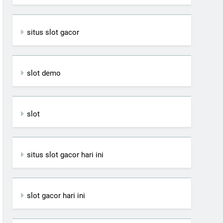
situs slot gacor
slot demo
slot
situs slot gacor hari ini
slot gacor hari ini