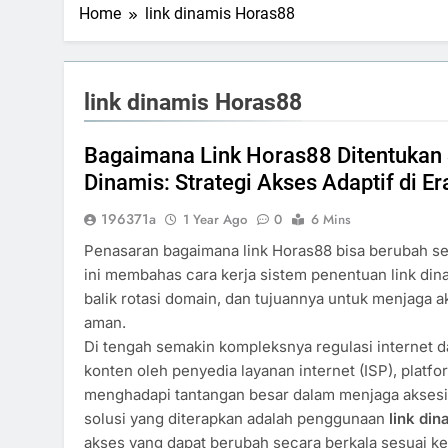
Home
link dinamis Horas88
link dinamis Horas88
Bagaimana Link Horas88 Ditentukan
Dinamis: Strategi Akses Adaptif di Era
196371a
1 Year Ago
0
6 Mins
Penasaran bagaimana link Horas88 bisa berubah sec
ini membahas cara kerja sistem penentuan link dinam
balik rotasi domain, dan tujuannya untuk menjaga a
aman.
Di tengah semakin kompleksnya regulasi internet 
konten oleh penyedia layanan internet (ISP), platfo
menghadapi tantangan besar dalam menjaga aksesibi
solusi yang diterapkan adalah penggunaan
link din
akses yang dapat berubah secara berkala sesuai k