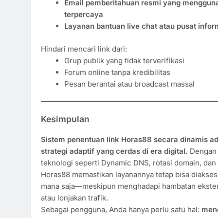
Email pemberitahuan resmi yang menggun
terpercaya
Layanan bantuan live chat atau pusat infor
Hindari mencari link dari:
Grup publik yang tidak terverifikasi
Forum online tanpa kredibilitas
Pesan berantai atau broadcast massal
Kesimpulan
Sistem penentuan link Horas88 secara dinamis ad
strategi adaptif yang cerdas di era digital.
Dengan 
teknologi seperti Dynamic DNS, rotasi domain, dan 
Horas88 memastikan layanannya tetap bisa diakses 
mana saja—meskipun menghadapi hambatan eksterna
atau lonjakan trafik.
Sebagai pengguna, Anda hanya perlu satu hal:
meng