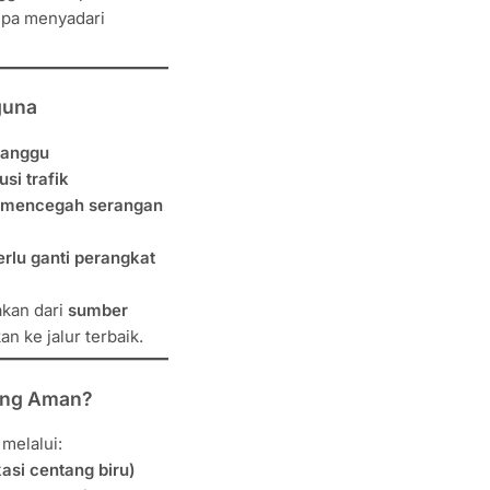
npa menyadari
guna
ganggu
si trafik
n mencegah serangan
rlu ganti perangkat
akan dari
sumber
n ke jalur terbaik.
ang Aman?
melalui:
asi centang biru)