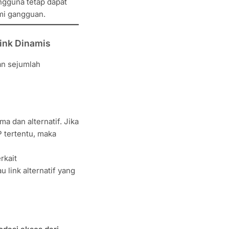
engguna tetap dapat
mi gangguan.
ink Dinamis
an sejumlah
 dan alternatif. Jika
P tertentu, maka
rkait
u link alternatif yang