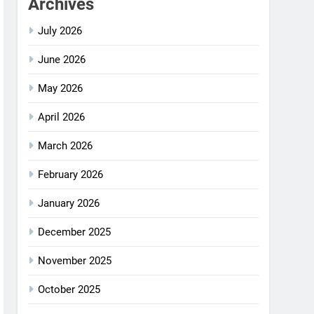
Archives
July 2026
June 2026
May 2026
April 2026
March 2026
February 2026
January 2026
December 2025
November 2025
October 2025