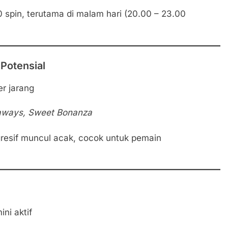
0 spin, terutama di malam hari (20.00 – 23.00
 Potensial
er jarang
aways, Sweet Bonanza
gresif muncul acak, cocok untuk pemain
ini aktif