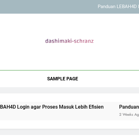
Panduan LEBAH4D Lo
Panduan Login KAYA787 untuk Peng
KAYA787 Login dengan 
Panduan EDWINSLOT Login u
himaki Schranz
Panduan LEBAH4D Lo
 Musik Elektronik Yang Seru Dari Dashimaki Schranz.
Panduan Login KAYA787 untuk Peng
SAMPLE PAGE
KAYA787 Login dengan 
gin agar Proses Masuk Lebih Efisien
Panduan Login K
2 Weeks Ago