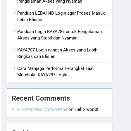
Pengalaman Akses yang Nyaman
Panduan LEBAH4D Login agar Proses Masuk
Lebih Efisien
Panduan Login KAYA787 untuk Pengalaman
Akses yang Stabil dan Nyaman
KAYA787 Login dengan Akses yang Lebih
Ringkas dan Efisien
Cara Menjaga Performa Perangkat saat
Membuka KAYA787 Login
Recent Comments
A WordPress Commenter
on
Hello world!