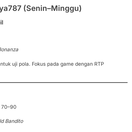
ya787 (Senin–Minggu)
il
Bonanza
ntuk uji pola. Fokus pada game dengan RTP
n 70–90
ld Bandito