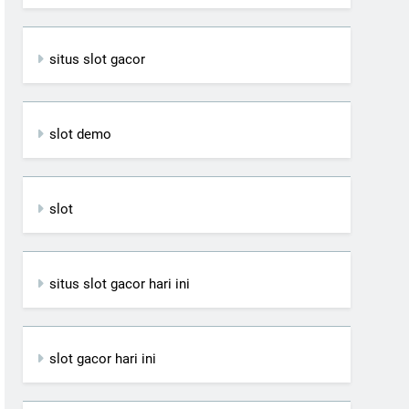
situs slot gacor
slot demo
slot
situs slot gacor hari ini
slot gacor hari ini