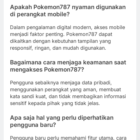
Apakah Pokemon787 nyaman digunakan
di perangkat mobile?
Dalam pengalaman digital modern, akses mobile
menjadi faktor penting. Pokemon787 dapat
dikaitkan dengan kebutuhan tampilan yang
responsif, ringan, dan mudah digunakan.
Bagaimana cara menjaga keamanan saat
mengakses Pokemon787?
Pengguna sebaiknya menjaga data pribadi,
menggunakan perangkat yang aman, membuat
kata sandi kuat, dan tidak membagikan informasi
sensitif kepada pihak yang tidak jelas.
Apa saja hal yang perlu diperhatikan
pengguna baru?
Pengguna baru perlu memahami fitur utama, cara