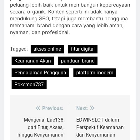
peluang lebih baik untuk membangun kepercayaan
secara organik. Konten seperti ini tidak hanya
mendukung SEO, tetapi juga membantu pengguna
memahami brand dengan cara yang lebih aman,
nyaman, dan profesional.
Tagged:
akses online
fitur digital
Keamanan Akun
panduan brand
Pengalaman Pengguna
platform modern
Pokemon787
Previous:
Next:
Post
navigation
Mengenal Lae138
EDWINSLOT dalam
dari Fitur, Akses,
Perspektif Keamanan
hingga Kenyamanan
dan Kenyamanan