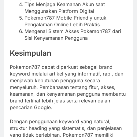
Tips Menjaga Keamanan Akun saat
Menggunakan Platform Digital
Pokemon787 Mobile-Friendly untuk
Pengalaman Online Lebih Praktis
Mengenal Sistem Akses Pokemon787 dari
Sisi Kenyamanan Pengguna
Kesimpulan
Pokemon787 dapat diperkuat sebagai brand
keyword melalui artikel yang informatif, rapi, dan
menjawab kebutuhan pengguna secara
menyeluruh. Pembahasan tentang fitur, akses,
keamanan, dan kenyamanan pengguna membantu
brand terlihat lebih jelas serta relevan dalam
pencarian Google.
Dengan penggunaan keyword yang natural,
struktur heading yang sistematis, dan penjelasan
yang tidak berlebihan, Pokemon787 memiliki