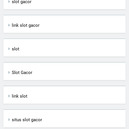
slot gacor
link slot gacor
slot
Slot Gacor
link slot
situs slot gacor