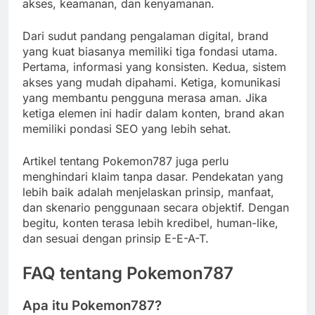
akses, keamanan, dan kenyamanan.
Dari sudut pandang pengalaman digital, brand
yang kuat biasanya memiliki tiga fondasi utama.
Pertama, informasi yang konsisten. Kedua, sistem
akses yang mudah dipahami. Ketiga, komunikasi
yang membantu pengguna merasa aman. Jika
ketiga elemen ini hadir dalam konten, brand akan
memiliki pondasi SEO yang lebih sehat.
Artikel tentang Pokemon787 juga perlu
menghindari klaim tanpa dasar. Pendekatan yang
lebih baik adalah menjelaskan prinsip, manfaat,
dan skenario penggunaan secara objektif. Dengan
begitu, konten terasa lebih kredibel, human-like,
dan sesuai dengan prinsip E-E-A-T.
FAQ tentang Pokemon787
Apa itu Pokemon787?