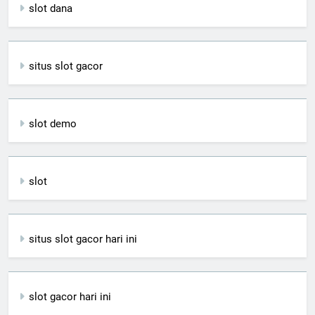
slot dana
situs slot gacor
slot demo
slot
situs slot gacor hari ini
slot gacor hari ini