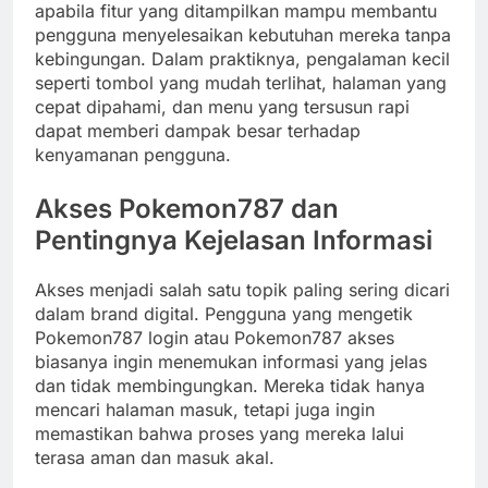
apabila fitur yang ditampilkan mampu membantu
pengguna menyelesaikan kebutuhan mereka tanpa
kebingungan. Dalam praktiknya, pengalaman kecil
seperti tombol yang mudah terlihat, halaman yang
cepat dipahami, dan menu yang tersusun rapi
dapat memberi dampak besar terhadap
kenyamanan pengguna.
Akses Pokemon787 dan
Pentingnya Kejelasan Informasi
Akses menjadi salah satu topik paling sering dicari
dalam brand digital. Pengguna yang mengetik
Pokemon787 login atau Pokemon787 akses
biasanya ingin menemukan informasi yang jelas
dan tidak membingungkan. Mereka tidak hanya
mencari halaman masuk, tetapi juga ingin
memastikan bahwa proses yang mereka lalui
terasa aman dan masuk akal.