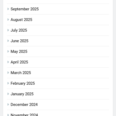
September 2025
August 2025
July 2025
June 2025
May 2025
April 2025
March 2025
February 2025
January 2025
December 2024
November 2024