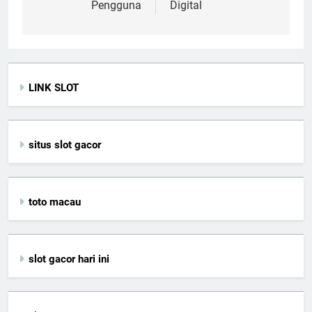
Pengguna
Digital
LINK SLOT
situs slot gacor
toto macau
slot gacor hari ini