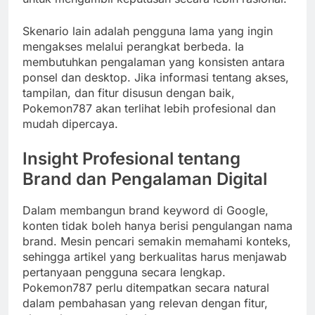
Skenario lain adalah pengguna lama yang ingin
mengakses melalui perangkat berbeda. Ia
membutuhkan pengalaman yang konsisten antara
ponsel dan desktop. Jika informasi tentang akses,
tampilan, dan fitur disusun dengan baik,
Pokemon787 akan terlihat lebih profesional dan
mudah dipercaya.
Insight Profesional tentang
Brand dan Pengalaman Digital
Dalam membangun brand keyword di Google,
konten tidak boleh hanya berisi pengulangan nama
brand. Mesin pencari semakin memahami konteks,
sehingga artikel yang berkualitas harus menjawab
pertanyaan pengguna secara lengkap.
Pokemon787 perlu ditempatkan secara natural
dalam pembahasan yang relevan dengan fitur,