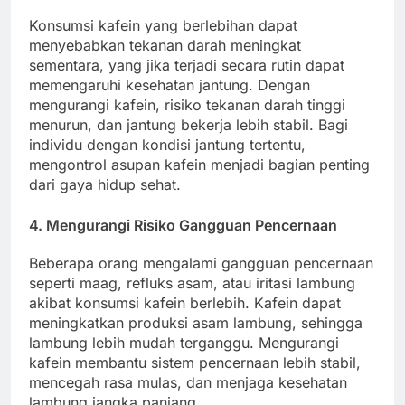
Konsumsi kafein yang berlebihan dapat
menyebabkan tekanan darah meningkat
sementara, yang jika terjadi secara rutin dapat
memengaruhi kesehatan jantung. Dengan
mengurangi kafein, risiko tekanan darah tinggi
menurun, dan jantung bekerja lebih stabil. Bagi
individu dengan kondisi jantung tertentu,
mengontrol asupan kafein menjadi bagian penting
dari gaya hidup sehat.
4. Mengurangi Risiko Gangguan Pencernaan
Beberapa orang mengalami gangguan pencernaan
seperti maag, refluks asam, atau iritasi lambung
akibat konsumsi kafein berlebih. Kafein dapat
meningkatkan produksi asam lambung, sehingga
lambung lebih mudah terganggu. Mengurangi
kafein membantu sistem pencernaan lebih stabil,
mencegah rasa mulas, dan menjaga kesehatan
lambung jangka panjang.