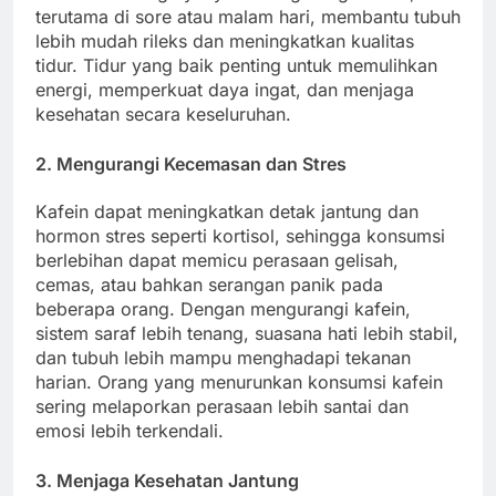
terutama di sore atau malam hari, membantu tubuh
lebih mudah rileks dan meningkatkan kualitas
tidur. Tidur yang baik penting untuk memulihkan
energi, memperkuat daya ingat, dan menjaga
kesehatan secara keseluruhan.
2. Mengurangi Kecemasan dan Stres
Kafein dapat meningkatkan detak jantung dan
hormon stres seperti kortisol, sehingga konsumsi
berlebihan dapat memicu perasaan gelisah,
cemas, atau bahkan serangan panik pada
beberapa orang. Dengan mengurangi kafein,
sistem saraf lebih tenang, suasana hati lebih stabil,
dan tubuh lebih mampu menghadapi tekanan
harian. Orang yang menurunkan konsumsi kafein
sering melaporkan perasaan lebih santai dan
emosi lebih terkendali.
3. Menjaga Kesehatan Jantung