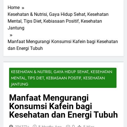
Home
Kesehatan & Nutrisi, Gaya Hidup Sehat, Kesehatan
Mental, Tips Diet, Kebiasaan Positif, Kesehatan
Jantung
Manfaat Mengurangi Konsumsi Kafein bagi Kesehatan
dan Energi Tubuh
KESEHATAN & NUTRISI, GAYA HIDUP SEHAT, KESEHATAN
MENTAL, TIPS DIET, KEBIASAAN POSITIF, KESEHATAN
JANTUNG
Manfaat Mengurangi
Konsumsi Kafein bagi
Kesehatan dan Energi Tubuh
0
196371a
8 Months Ago
5 Mins