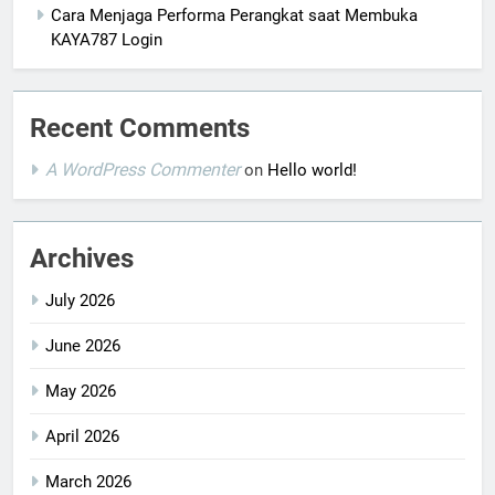
Cara Menjaga Performa Perangkat saat Membuka
KAYA787 Login
Recent Comments
A WordPress Commenter
on
Hello world!
Archives
July 2026
June 2026
May 2026
April 2026
March 2026