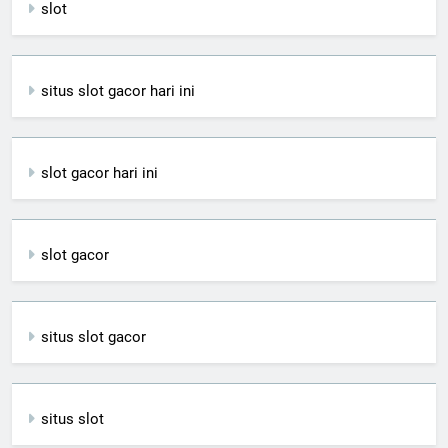
slot
situs slot gacor hari ini
slot gacor hari ini
slot gacor
situs slot gacor
situs slot