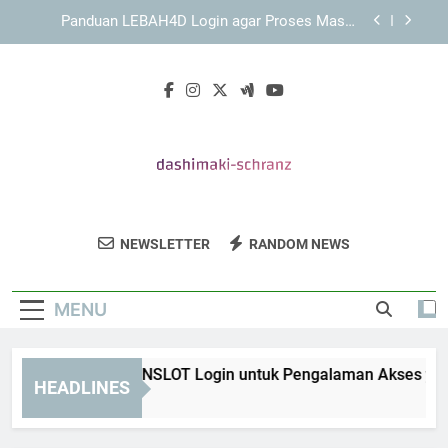
Skip
Panduan LEBAH4D Login agar Proses Masuk
to
Lebih Efisien
content
Panduan Login KAYA787 untuk Pengalaman
Akses yang Stabil dan Nyaman
KAYA787 Login dengan Akses yang Lebih Ringkas
dan Efisien
Panduan EDWINSLOT Login untuk Pengalaman
Akses yang Nyaman
Panduan LEBAH4D Login agar Proses Masuk
Lebih Efisien
Dashimaki
Dengarkan Musik Elektronik Yang Seru Dari
Panduan Login KAYA787 untuk Pengalaman
NEWSLETTER
RANDOM NEWS
Schranz
Akses yang Stabil dan Nyaman
Dashimaki Schranz.
KAYA787 Login dengan Akses yang Lebih Ringkas
dan Efisien
MENU
Panduan EDWINSLOT Login untuk Pengalaman Akses yang
HEADLINES
2 Weeks Ago