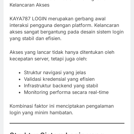
Kelancaran Akses
KAYA787 LOGIN merupakan gerbang awal
interaksi pengguna dengan platform. Kelancaran
akses sangat bergantung pada desain sistem login
yang stabil dan efisien.
Akses yang lancar tidak hanya ditentukan oleh
kecepatan server, tetapi juga oleh:
Struktur navigasi yang jelas
Validasi kredensial yang efisien
Infrastruktur backend yang stabil
Monitoring performa secara real-time
Kombinasi faktor ini menciptakan pengalaman
login yang minim hambatan.