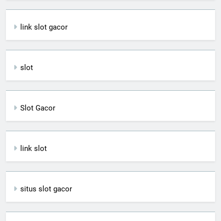
link slot gacor
slot
Slot Gacor
link slot
situs slot gacor