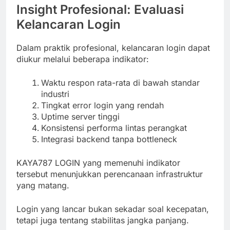
Insight Profesional: Evaluasi
Kelancaran Login
Dalam praktik profesional, kelancaran login dapat
diukur melalui beberapa indikator:
Waktu respon rata-rata di bawah standar
industri
Tingkat error login yang rendah
Uptime server tinggi
Konsistensi performa lintas perangkat
Integrasi backend tanpa bottleneck
KAYA787 LOGIN yang memenuhi indikator
tersebut menunjukkan perencanaan infrastruktur
yang matang.
Login yang lancar bukan sekadar soal kecepatan,
tetapi juga tentang stabilitas jangka panjang.