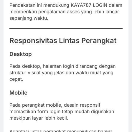
Pendekatan ini mendukung KAYA787 LOGIN dalam
memberikan pengalaman akses yang lebih lancar
sepanjang waktu.
Responsivitas Lintas Perangkat
Desktop
Pada desktop, halaman login dirancang dengan
struktur visual yang jelas dan waktu muat yang
cepat.
Mobile
Pada perangkat mobile, desain responsif
memastikan form login tetap mudah digunakan
meskipun layar lebih kecil.
Adaptasi lintas perangkat menunjukkan bahwa