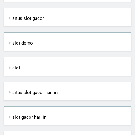
situs slot gacor
slot demo
slot
situs slot gacor hari ini
slot gacor hari ini