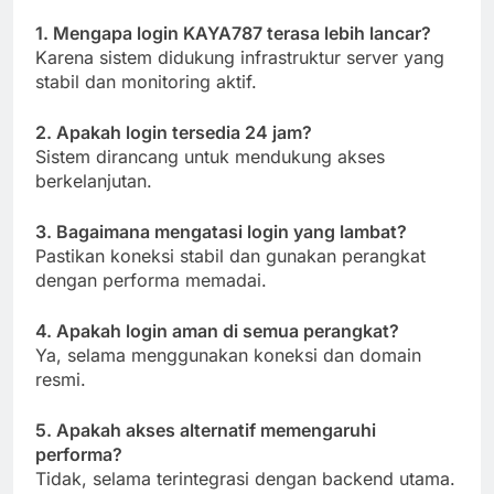
1. Mengapa login KAYA787 terasa lebih lancar?
Karena sistem didukung infrastruktur server yang
stabil dan monitoring aktif.
2. Apakah login tersedia 24 jam?
Sistem dirancang untuk mendukung akses
berkelanjutan.
3. Bagaimana mengatasi login yang lambat?
Pastikan koneksi stabil dan gunakan perangkat
dengan performa memadai.
4. Apakah login aman di semua perangkat?
Ya, selama menggunakan koneksi dan domain
resmi.
5. Apakah akses alternatif memengaruhi
performa?
Tidak, selama terintegrasi dengan backend utama.