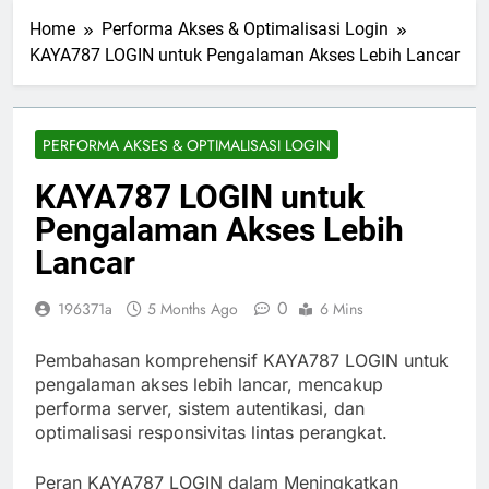
Home
Performa Akses & Optimalisasi Login
KAYA787 LOGIN untuk Pengalaman Akses Lebih Lancar
PERFORMA AKSES & OPTIMALISASI LOGIN
KAYA787 LOGIN untuk
Pengalaman Akses Lebih
Lancar
0
196371a
5 Months Ago
6 Mins
Pembahasan komprehensif KAYA787 LOGIN untuk
pengalaman akses lebih lancar, mencakup
performa server, sistem autentikasi, dan
optimalisasi responsivitas lintas perangkat.
Peran KAYA787 LOGIN dalam Meningkatkan