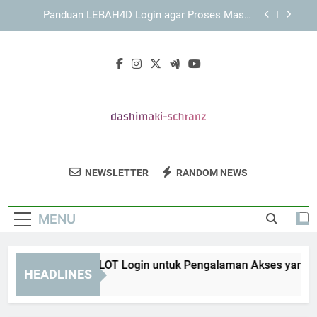
Skip
Panduan Login KAYA787 untuk Pengalaman
to
Akses yang Stabil dan Nyaman
content
KAYA787 Login dengan Akses yang Lebih Ringkas
dan Efisien
Panduan EDWINSLOT Login untuk Pengalaman
Akses yang Nyaman
Panduan LEBAH4D Login agar Proses Masuk
Lebih Efisien
Panduan Login KAYA787 untuk Pengalaman
Akses yang Stabil dan Nyaman
Dashimaki
Dengarkan Musik Elektronik Yang Seru Dari
KAYA787 Login dengan Akses yang Lebih Ringkas
NEWSLETTER
RANDOM NEWS
Schranz
dan Efisien
Dashimaki Schranz.
MENU
nduan EDWINSLOT Login untuk Pengalaman Akses yang Nya
HEADLINES
Weeks Ago