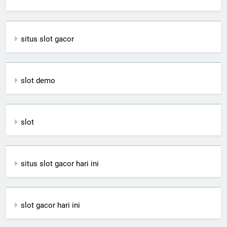
situs slot gacor
slot demo
slot
situs slot gacor hari ini
slot gacor hari ini