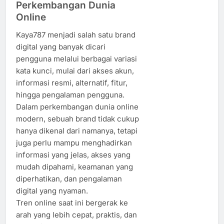
Perkembangan Dunia
Online
Kaya787 menjadi salah satu brand
digital yang banyak dicari
pengguna melalui berbagai variasi
kata kunci, mulai dari akses akun,
informasi resmi, alternatif, fitur,
hingga pengalaman pengguna.
Dalam perkembangan dunia online
modern, sebuah brand tidak cukup
hanya dikenal dari namanya, tetapi
juga perlu mampu menghadirkan
informasi yang jelas, akses yang
mudah dipahami, keamanan yang
diperhatikan, dan pengalaman
digital yang nyaman.
Tren online saat ini bergerak ke
arah yang lebih cepat, praktis, dan