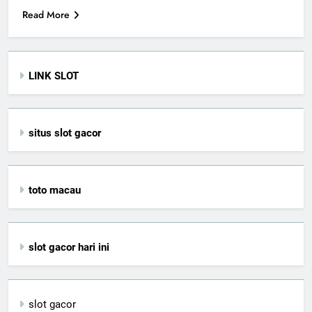
Read More
LINK SLOT
situs slot gacor
toto macau
slot gacor hari ini
slot gacor