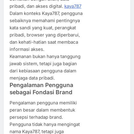
pribadi, dan akses digital.
kaya787
Dalam konteks Kaya787, pengguna
sebaiknya memahami pentingnya
kata sandi yang kuat, perangkat
pribadi, browser yang diperbarui,
dan kehati-hatian saat membaca
informasi akses.
Keamanan bukan hanya tanggung
jawab sistem, tetapi juga bagian
dari kebiasaan pengguna dalam
menjaga data pribadi.
Pengalaman Pengguna
sebagai Fondasi Brand
Pengalaman pengguna memiliki
peran besar dalam membentuk
persepsi terhadap brand.
Pengguna tidak hanya mengingat
nama Kaya787, tetapi juga