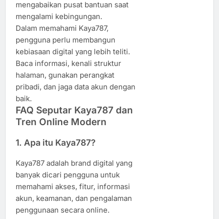
mengabaikan pusat bantuan saat
mengalami kebingungan.
Dalam memahami Kaya787,
pengguna perlu membangun
kebiasaan digital yang lebih teliti.
Baca informasi, kenali struktur
halaman, gunakan perangkat
pribadi, dan jaga data akun dengan
baik.
FAQ Seputar Kaya787 dan
Tren Online Modern
1. Apa itu Kaya787?
Kaya787 adalah brand digital yang
banyak dicari pengguna untuk
memahami akses, fitur, informasi
akun, keamanan, dan pengalaman
penggunaan secara online.