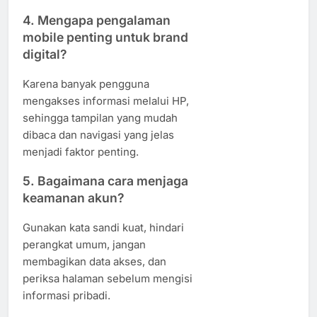
4. Mengapa pengalaman
mobile penting untuk brand
digital?
Karena banyak pengguna
mengakses informasi melalui HP,
sehingga tampilan yang mudah
dibaca dan navigasi yang jelas
menjadi faktor penting.
5. Bagaimana cara menjaga
keamanan akun?
Gunakan kata sandi kuat, hindari
perangkat umum, jangan
membagikan data akses, dan
periksa halaman sebelum mengisi
informasi pribadi.