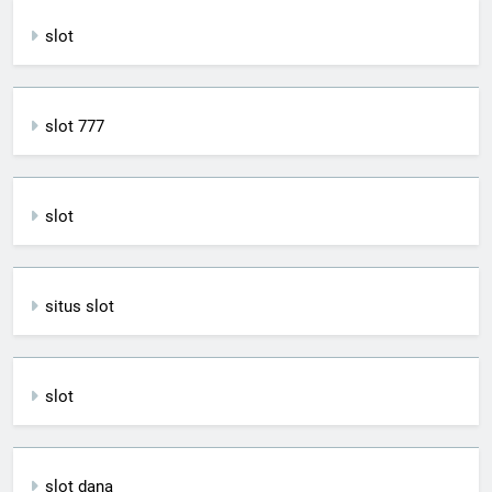
slot
slot 777
slot
situs slot
slot
slot dana