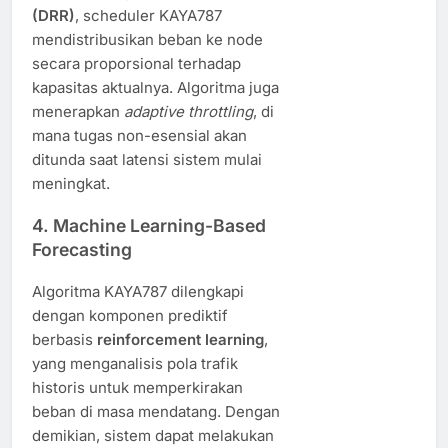
(DRR)
, scheduler KAYA787
mendistribusikan beban ke node
secara proporsional terhadap
kapasitas aktualnya. Algoritma juga
menerapkan
adaptive throttling
, di
mana tugas non-esensial akan
ditunda saat latensi sistem mulai
meningkat.
4.
Machine Learning-Based
Forecasting
Algoritma KAYA787 dilengkapi
dengan komponen prediktif
berbasis
reinforcement learning
,
yang menganalisis pola trafik
historis untuk memperkirakan
beban di masa mendatang. Dengan
demikian, sistem dapat melakukan