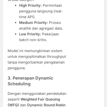
High Priority:
Permintaan
pengguna langsung (real-
time API).
Medium Priority:
Proses
analitik dan agregasi data.
Low Priority:
Pekerjaan
batch non-kritis.
Model ini memungkinkan sistem
untuk mengoptimalkan throughput
tanpa mengorbankan pengalaman
pengguna.
3.
Penerapan Dynamic
Scheduling
Dengan menggunakan pendekatan
seperti
Weighted Fair Queuing
(WFQ)
dan
Dynamic Round Robin