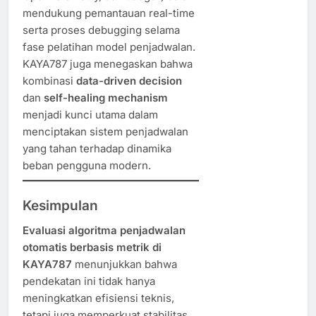
mendukung pemantauan real-time
serta proses debugging selama
fase pelatihan model penjadwalan.
KAYA787 juga menegaskan bahwa
kombinasi
data-driven decision
dan
self-healing mechanism
menjadi kunci utama dalam
menciptakan sistem penjadwalan
yang tahan terhadap dinamika
beban pengguna modern.
Kesimpulan
Evaluasi algoritma penjadwalan
otomatis berbasis metrik di
KAYA787
menunjukkan bahwa
pendekatan ini tidak hanya
meningkatkan efisiensi teknis,
tetapi juga memperkuat stabilitas