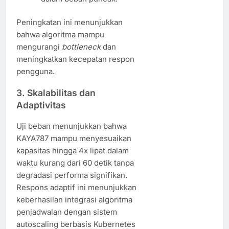
Peningkatan ini menunjukkan
bahwa algoritma mampu
mengurangi
bottleneck
dan
meningkatkan kecepatan respon
pengguna.
3.
Skalabilitas dan
Adaptivitas
Uji beban menunjukkan bahwa
KAYA787 mampu menyesuaikan
kapasitas hingga 4x lipat dalam
waktu kurang dari 60 detik tanpa
degradasi performa signifikan.
Respons adaptif ini menunjukkan
keberhasilan integrasi algoritma
penjadwalan dengan sistem
autoscaling berbasis Kubernetes