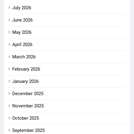
July 2026
June 2026
May 2026
April 2026
March 2026
February 2026
January 2026
December 2025
November 2025
October 2025
September 2025