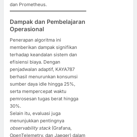
dan Prometheus.
Dampak dan Pembelajaran
Operasional
Penerapan algoritma ini
memberikan dampak signifikan
terhadap keandalan sistem dan
efisiensi biaya. Dengan
penjadwalan adaptif, KAYA787
berhasil menurunkan konsumsi
sumber daya idle hingga 25%,
serta mempercepat waktu
pemrosesan tugas berat hingga
30%.
Selain itu, evaluasi juga
menunjukkan pentingnya
observability stack
(Grafana,
OpenTelemetry, dan Jaeger) dalam