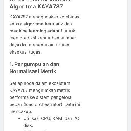
Algoritma KAYA787
KAYA787 menggunakan kombinasi
antara
algoritma heuristik
dan
machine learning adaptif
untuk
memprediksi kebutuhan sumber
daya dan menentukan urutan
eksekusi tugas.
1.
Pengumpulan dan
Normalisasi Metrik
Setiap node dalam ekosistem
KAYA787 mengirimkan metrik
performa ke sistem pengelola
beban (load orchestrator). Data ini
mencakup:
Utilisasi CPU, RAM, dan I/O
disk.