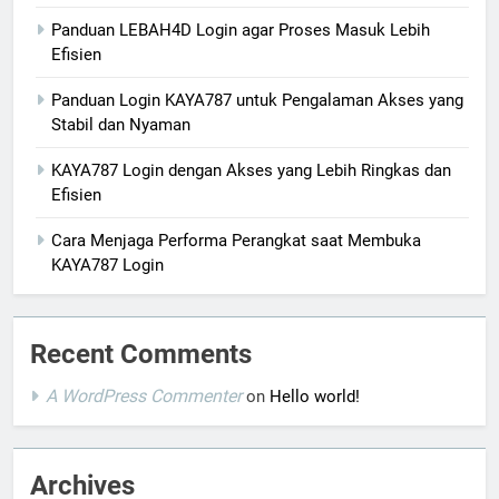
Panduan LEBAH4D Login agar Proses Masuk Lebih
Efisien
Panduan Login KAYA787 untuk Pengalaman Akses yang
Stabil dan Nyaman
KAYA787 Login dengan Akses yang Lebih Ringkas dan
Efisien
Cara Menjaga Performa Perangkat saat Membuka
KAYA787 Login
Recent Comments
A WordPress Commenter
on
Hello world!
Archives