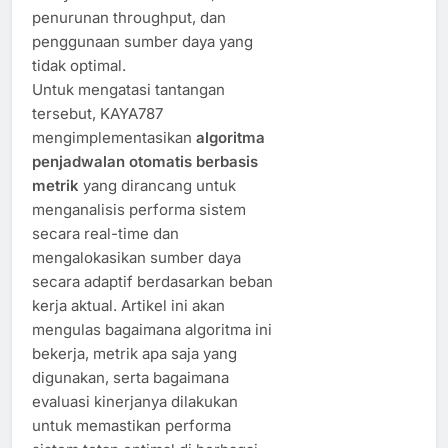
penurunan throughput, dan
penggunaan sumber daya yang
tidak optimal.
Untuk mengatasi tantangan
tersebut, KAYA787
mengimplementasikan
algoritma
penjadwalan otomatis berbasis
metrik
yang dirancang untuk
menganalisis performa sistem
secara real-time dan
mengalokasikan sumber daya
secara adaptif berdasarkan beban
kerja aktual. Artikel ini akan
mengulas bagaimana algoritma ini
bekerja, metrik apa saja yang
digunakan, serta bagaimana
evaluasi kinerjanya dilakukan
untuk memastikan performa