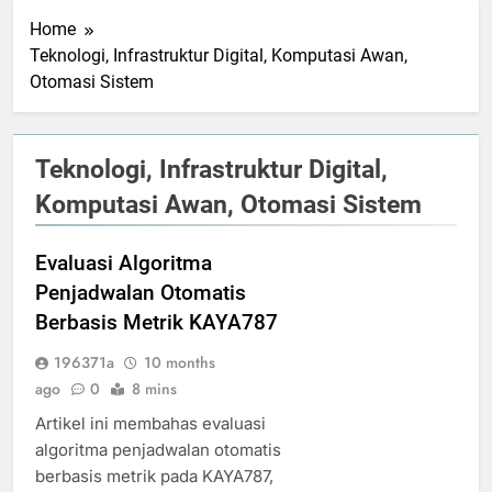
Home
Teknologi, Infrastruktur Digital, Komputasi Awan,
Otomasi Sistem
Teknologi, Infrastruktur Digital,
Komputasi Awan, Otomasi Sistem
Evaluasi Algoritma
Penjadwalan Otomatis
Berbasis Metrik KAYA787
196371a
10 months
ago
0
8 mins
Artikel ini membahas evaluasi
algoritma penjadwalan otomatis
berbasis metrik pada KAYA787,