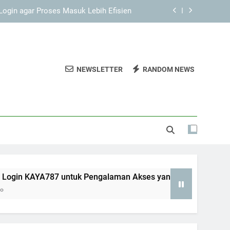
gin agar Proses Masuk Lebih Efisien
alaman Akses yang Stabil dan Nyaman
Akses yang Lebih Ringkas dan Efisien
NEWSLETTER
RANDOM NEWS
ntuk Pengalaman Akses yang Nyaman
gin agar Proses Masuk Lebih Efisien
alaman Akses yang Stabil dan Nyaman
Akses yang Lebih Ringkas dan Efisien
A787 untuk Pengalaman Akses yang Stabil dan Nyaman