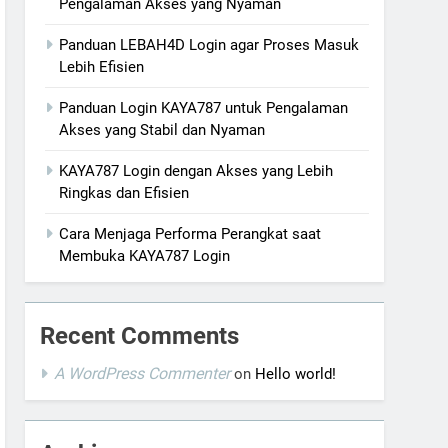
Pengalaman Akses yang Nyaman
Panduan LEBAH4D Login agar Proses Masuk
Lebih Efisien
Panduan Login KAYA787 untuk Pengalaman
Akses yang Stabil dan Nyaman
KAYA787 Login dengan Akses yang Lebih
Ringkas dan Efisien
Cara Menjaga Performa Perangkat saat
Membuka KAYA787 Login
Recent Comments
A WordPress Commenter
on
Hello world!