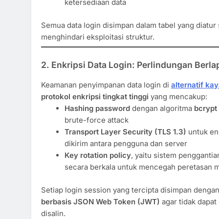
ketersediaan data
Semua data login disimpan dalam tabel yang diatur
menghindari eksploitasi struktur.
2. Enkripsi Data Login: Perlindungan Berla
Keamanan penyimpanan data login di
alternatif ka
protokol enkripsi tingkat tinggi
yang mencakup:
Hashing password
dengan algoritma
bcrypt
brute-force attack
Transport Layer Security (TLS 1.3)
untuk enk
dikirim antara pengguna dan server
Key rotation policy
, yaitu sistem penggantia
secara berkala untuk mencegah peretasan me
Setiap login session yang tercipta disimpan denga
berbasis JSON Web Token (JWT)
agar tidak dapat 
disalin.