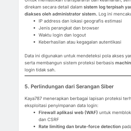
direkam secara detail dalam
sistem log terpisah y
diakses oleh administrator sistem.
Log ini mencak
IP address dan lokasi geografis estimasi
Jenis perangkat dan browser
Waktu login dan logout
Keberhasilan atau kegagalan autentikasi
Data ini digunakan untuk mendeteksi pola akses y
serta membangun sistem proteksi berbasis
machin
login tidak sah.
5. Perlindungan dari Serangan Siber
Kaya787 menerapkan berbagai lapisan proteksi ter
eksploitasi penyimpanan data login:
Firewall aplikasi web (WAF)
untuk memblokir
dan CSRF
Rate limiting dan brute-force detection
pada