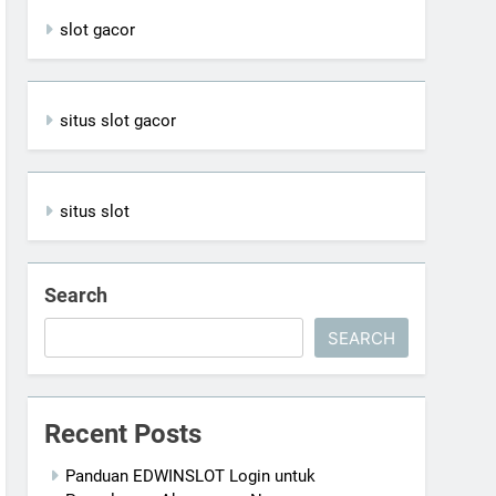
slot gacor
situs slot gacor
situs slot
Search
SEARCH
Recent Posts
Panduan EDWINSLOT Login untuk