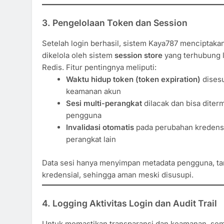
3. Pengelolaan Token dan Session
Setelah login berhasil, sistem Kaya787 menciptak
dikelola oleh sistem
session store
yang terhubung 
Redis. Fitur pentingnya meliputi:
Waktu hidup token (token expiration)
disesu
keamanan akun
Sesi multi-perangkat
dilacak dan bisa diterm
pengguna
Invalidasi otomatis
pada perubahan kredensia
perangkat lain
Data sesi hanya menyimpan metadata pengguna, ta
kredensial, sehingga aman meski disusupi.
4. Logging Aktivitas Login dan Audit Trail
Untuk memastikan transparansi dan keamanan, semu