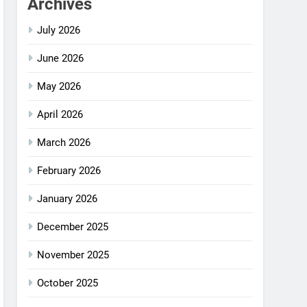
Archives
July 2026
June 2026
May 2026
April 2026
March 2026
February 2026
January 2026
December 2025
November 2025
October 2025