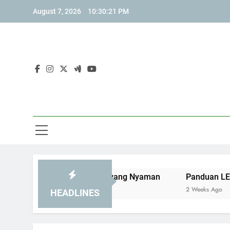
Skip
August 7, 2026
10:30:22 PM
to
content
Das
Dengarkan
engalaman Akses yang Nyaman
Panduan LEBAH4D Login
2 Weeks Ago
HEADLINES