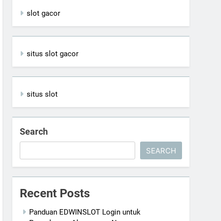
slot gacor
situs slot gacor
situs slot
Search
SEARCH
Recent Posts
Panduan EDWINSLOT Login untuk