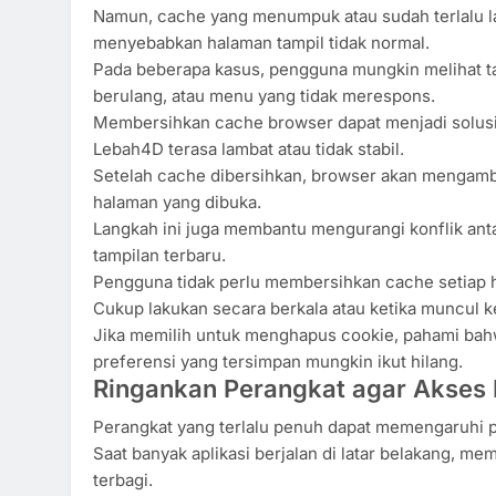
Namun, cache yang menumpuk atau sudah terlalu l
menyebabkan halaman tampil tidak normal.
Pada beberapa kasus, pengguna mungkin melihat ta
berulang, atau menu yang tidak merespons.
Membersihkan cache browser dapat menjadi solusi 
Lebah4D terasa lambat atau tidak stabil.
Setelah cache dibersihkan, browser akan mengambil
halaman yang dibuka.
Langkah ini juga membantu mengurangi konflik ant
tampilan terbaru.
Pengguna tidak perlu membersihkan cache setiap h
Cukup lakukan secara berkala atau ketika muncul k
Jika memilih untuk menghapus cookie, pahami ba
preferensi yang tersimpan mungkin ikut hilang.
Ringankan Perangkat agar Akses L
Perangkat yang terlalu penuh dapat memengaruhi 
Saat banyak aplikasi berjalan di latar belakang, me
terbagi.