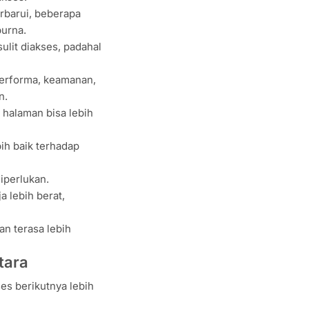
rbarui, beberapa
urna.
lit diakses, padahal
erforma, keamanan,
n.
halaman bisa lebih
ih baik terhadap
iperlukan.
 lebih berat,
n terasa lebih
tara
s berikutnya lebih