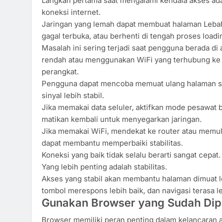
Langkah pertama saat mengalami kendala akses ad
koneksi internet.
Jaringan yang lemah dapat membuat halaman Leba
gagal terbuka, atau berhenti di tengah proses loadi
Masalah ini sering terjadi saat pengguna berada di
rendah atau menggunakan WiFi yang terhubung ke 
perangkat.
Pengguna dapat mencoba memuat ulang halaman s
sinyal lebih stabil.
Jika memakai data seluler, aktifkan mode pesawat b
matikan kembali untuk menyegarkan jaringan.
Jika memakai WiFi, mendekat ke router atau memul
dapat membantu memperbaiki stabilitas.
Koneksi yang baik tidak selalu berarti sangat cepat.
Yang lebih penting adalah stabilitas.
Akses yang stabil akan membantu halaman dimuat l
tombol merespons lebih baik, dan navigasi terasa l
Gunakan Browser yang Sudah Dip
Browser memiliki peran penting dalam kelancaran 