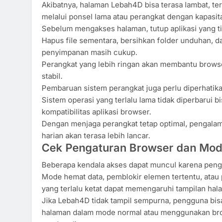
Akibatnya, halaman Lebah4D bisa terasa lambat, te
melalui ponsel lama atau perangkat dengan kapasita
Sebelum mengakses halaman, tutup aplikasi yang ti
Hapus file sementara, bersihkan folder unduhan, d
penyimpanan masih cukup.
Perangkat yang lebih ringan akan membantu browse
stabil.
Pembaruan sistem perangkat juga perlu diperhatika
Sistem operasi yang terlalu lama tidak diperbarui 
kompatibilitas aplikasi browser.
Dengan menjaga perangkat tetap optimal, pengalam
harian akan terasa lebih lancar.
Cek Pengaturan Browser dan Mo
Beberapa kendala akses dapat muncul karena peng
Mode hemat data, pemblokir elemen tertentu, atau 
yang terlalu ketat dapat memengaruhi tampilan hal
Jika Lebah4D tidak tampil sempurna, pengguna b
halaman dalam mode normal atau menggunakan bro