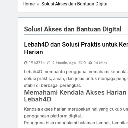
Home
Solusi Akses dan Bantuan Digital
Solusi Akses dan Bantuan Digital
Lebah4D dan Solusi Praktis untuk Ke
Harian
196371a
2 Months Ago
0
14 Mins
Lebah4D membantu pengguna memahami kendala a
solusi praktis, aman, dan jelas untuk menjaga peng
stabil di berbagai perangkat.
Memahami Kendala Akses Harian
Lebah4D
Kendala akses harian merupakan hal yang cukup 
penggunaan platform digital.
Pengguna bisa mengalami halaman lambat, tampilan