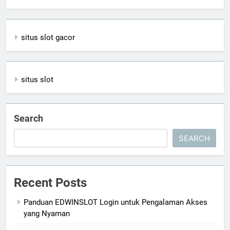
situs slot gacor
situs slot
Search
SEARCH
Recent Posts
Panduan EDWINSLOT Login untuk Pengalaman Akses
yang Nyaman