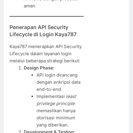
aman.
Penerapan API Security
Lifecycle di Login Kaya787
Kaya787 menerapkan API Security
Lifecycle dalam layanan login
melalui beberapa strategi berikut:
Design Phase:
API login dirancang
dengan enkripsi data
end-to-end.
Implementasi
least
privilege principle
memastikan hanya
otorisasi minimum
yang diberikan.
Development & Testing: