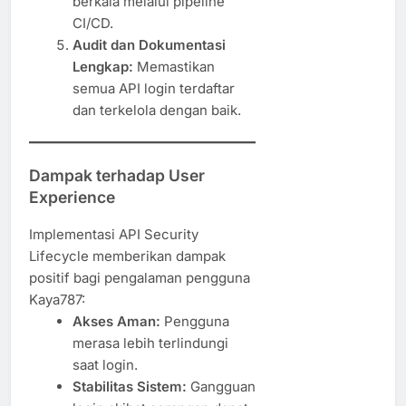
berkala melalui pipeline
CI/CD.
Audit dan Dokumentasi
Lengkap:
Memastikan
semua API login terdaftar
dan terkelola dengan baik.
Dampak terhadap User
Experience
Implementasi API Security
Lifecycle memberikan dampak
positif bagi pengalaman pengguna
Kaya787:
Akses Aman:
Pengguna
merasa lebih terlindungi
saat login.
Stabilitas Sistem:
Gangguan