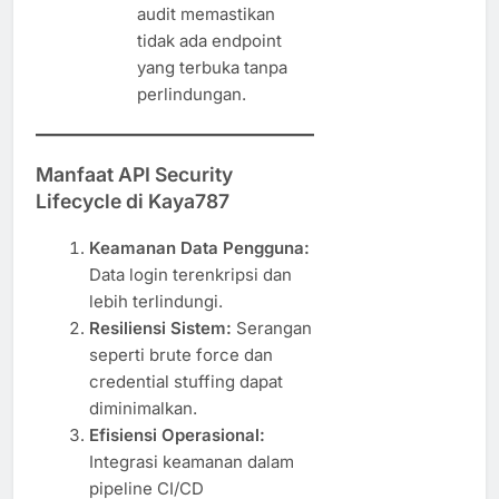
audit memastikan
tidak ada endpoint
yang terbuka tanpa
perlindungan.
Manfaat API Security
Lifecycle di Kaya787
Keamanan Data Pengguna:
Data login terenkripsi dan
lebih terlindungi.
Resiliensi Sistem:
Serangan
seperti brute force dan
credential stuffing dapat
diminimalkan.
Efisiensi Operasional:
Integrasi keamanan dalam
pipeline CI/CD