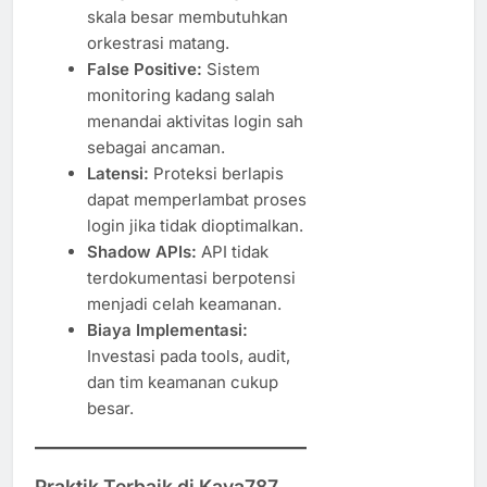
skala besar membutuhkan
orkestrasi matang.
False Positive:
Sistem
monitoring kadang salah
menandai aktivitas login sah
sebagai ancaman.
Latensi:
Proteksi berlapis
dapat memperlambat proses
login jika tidak dioptimalkan.
Shadow APIs:
API tidak
terdokumentasi berpotensi
menjadi celah keamanan.
Biaya Implementasi:
Investasi pada tools, audit,
dan tim keamanan cukup
besar.
Praktik Terbaik di Kaya787