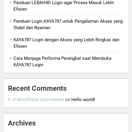
Panduan LEBAH4D Login agar Proses Masuk Lebih
Efisien
Panduan Login KAYA787 untuk Pengalaman Akses yang
Stabil dan Nyaman
KAYA787 Login dengan Akses yang Lebih Ringkas dan
Efisien
Cara Menjaga Performa Perangkat saat Membuka
KAYA787 Login
Recent Comments
A WordPress Commenter
on
Hello world!
Archives