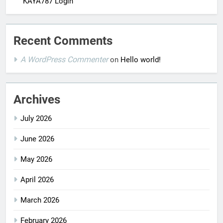
KAYA787 Login
Recent Comments
A WordPress Commenter
on
Hello world!
Archives
July 2026
June 2026
May 2026
April 2026
March 2026
February 2026