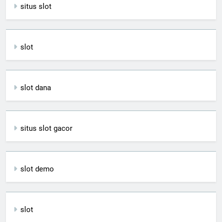
situs slot
slot
slot dana
situs slot gacor
slot demo
slot