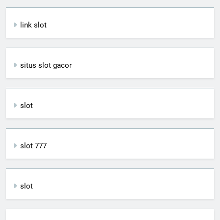
link slot
situs slot gacor
slot
slot 777
slot