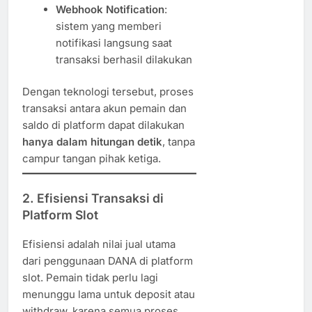
Webhook Notification
:
sistem yang memberi
notifikasi langsung saat
transaksi berhasil dilakukan
Dengan teknologi tersebut, proses
transaksi antara akun pemain dan
saldo di platform dapat dilakukan
hanya dalam hitungan detik
, tanpa
campur tangan pihak ketiga.
2. Efisiensi Transaksi di
Platform Slot
Efisiensi adalah nilai jual utama
dari penggunaan DANA di platform
slot. Pemain tidak perlu lagi
menunggu lama untuk deposit atau
withdraw, karena semua proses