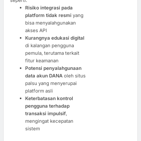
seperti:
Risiko integrasi pada
platform tidak resmi
yang
bisa menyalahgunakan
akses API
Kurangnya edukasi digital
di kalangan pengguna
pemula, terutama terkait
fitur keamanan
Potensi penyalahgunaan
data akun DANA
oleh situs
palsu yang menyerupai
platform asli
Keterbatasan kontrol
pengguna terhadap
transaksi impulsif
,
mengingat kecepatan
sistem