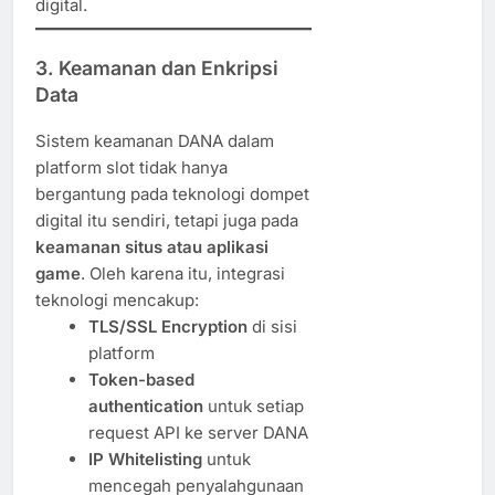
digital.
3. Keamanan dan Enkripsi
Data
Sistem keamanan DANA dalam
platform slot tidak hanya
bergantung pada teknologi dompet
digital itu sendiri, tetapi juga pada
keamanan situs atau aplikasi
game
. Oleh karena itu, integrasi
teknologi mencakup:
TLS/SSL Encryption
di sisi
platform
Token-based
authentication
untuk setiap
request API ke server DANA
IP Whitelisting
untuk
mencegah penyalahgunaan