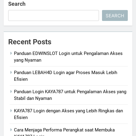
Search
SEARCH
Recent Posts
Panduan EDWINSLOT Login untuk Pengalaman Akses
yang Nyaman
Panduan LEBAH4D Login agar Proses Masuk Lebih
Efisien
Panduan Login KAYA787 untuk Pengalaman Akses yang
Stabil dan Nyaman
KAYA787 Login dengan Akses yang Lebih Ringkas dan
Efisien
Cara Menjaga Performa Perangkat saat Membuka