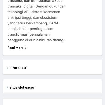
efisiensi, dan kemudahan akses
transaksi digital. Dengan dukungan
teknologi API, sistem keamanan
enkripsi tinggi, dan ekosistem
yang terus berkembang, DANA
menjadi pilar penting dalam
transformasi pengalaman
pengguna di dunia hiburan daring.
Read More
LINK SLOT
situs slot gacor