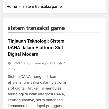
Home
sistem transaksi game
sistem transaksi game
Tinjauan Teknologi: Sistem
DANA dalam Platform Slot
Digital Modern
196371a
1 year ago
0
6
mins
Sistem DANA menghadirkan
efisiensi transaksi dalam platform
slot digital. Artikel ini mengulas
teknologi di balik integrasi DANA,
keunggulannya, serta tantangan
keamanan dan adopsi pengguna