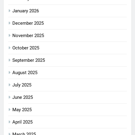
January 2026
December 2025
November 2025
October 2025
September 2025
August 2025
July 2025
June 2025
May 2025
April 2025
March 2025