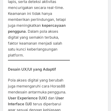
lapis, serta deteksi aktivitas
mencurigakan secara real-time.
Keamanan ini tidak hanya
memberikan perlindungan, tetapi
juga meningkatkan
kepercayaan
pengguna
. Dalam pola akses
digital yang semakin terbuka,
faktor keamanan menjadi salah
satu kunci keberlangsungan
platform.
Desain UX/UI yang Adaptif
Pola akses digital yang berubah
juga memengaruhi cara Horas88
mendesain antarmuka pengguna.
User Experience (UX)
dan
User
Interface (UI)
terus diperbarui
agar sesuai dengan kebiasaan