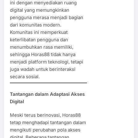
ini dengan menyediakan ruang
digital yang memungkinkan
pengguna merasa menjadi bagian
dari komunitas modern.
Komunitas ini memperkuat
keterlibatan pengguna dan
menumbuhkan rasa memiliki,
sehingga Horas88 tidak hanya
menjadi platform teknologi, tetapi
juga wadah untuk berinteraksi
secara sosial.
Tantangan dalam Adaptasi Akses
Digital
Meski terus berinovasi, Horas88
tetap menghadapi tantangan dalam
mengikuti perubahan pola akses
digital. Beberapa tantangan