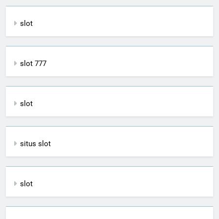
slot
slot 777
slot
situs slot
slot