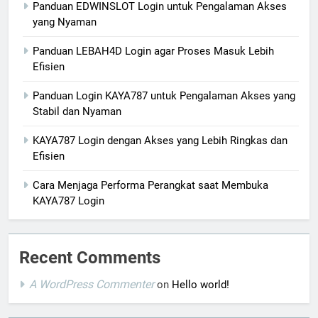
Panduan EDWINSLOT Login untuk Pengalaman Akses
yang Nyaman
Panduan LEBAH4D Login agar Proses Masuk Lebih
Efisien
Panduan Login KAYA787 untuk Pengalaman Akses yang
Stabil dan Nyaman
KAYA787 Login dengan Akses yang Lebih Ringkas dan
Efisien
Cara Menjaga Performa Perangkat saat Membuka
KAYA787 Login
Recent Comments
A WordPress Commenter
on
Hello world!