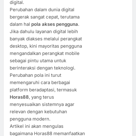
digital.
Perubahan dalam dunia digital
bergerak sangat cepat, terutama
dalam hal
pola akses pengguna
.
Jika dahulu layanan digital lebih
banyak diakses melalui perangkat
desktop, kini mayoritas pengguna
mengandalkan perangkat mobile
sebagai pintu utama untuk
berinteraksi dengan teknologi.
Perubahan pola ini turut
memengaruhi cara berbagai
platform beradaptasi, termasuk
Horas88
, yang terus
menyesuaikan sistemnya agar
relevan dengan kebutuhan
pengguna modern.
Artikel ini akan mengulas
bagaimana Horas88 memanfaatkan