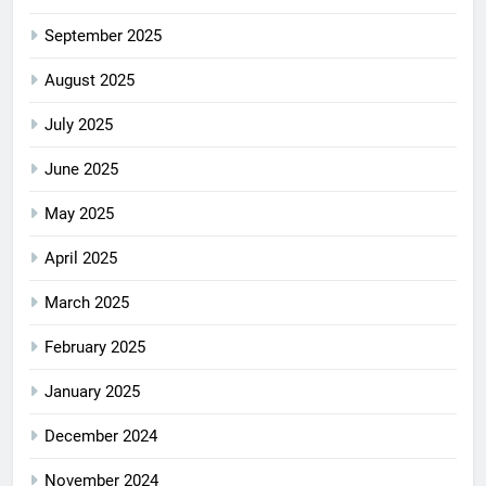
September 2025
August 2025
July 2025
June 2025
May 2025
April 2025
March 2025
February 2025
January 2025
December 2024
November 2024