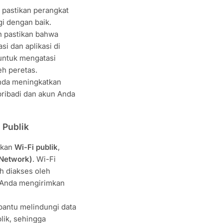
 pastikan perangkat
i dengan baik.
n pastikan bahwa
si dan aplikasi di
 untuk mengatasi
eh peretas.
nda meningkatkan
ribadi dan akun Anda
 Publik
akan
Wi-Fi publik
,
 Network)
. Wi-Fi
h diakses oleh
t Anda mengirimkan
antu melindungi data
lik, sehingga