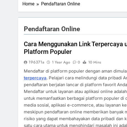
Home
Pendaftaran Online
Pendaftaran Online
Cara Menggunakan Link Terpercaya un
Platform Populer
196371a
1 Year Ago
0
10 Mins
Mendaftar di platform populer dengan aman dimul
terpercaya
. Pelajari cara melindungi data pribadi
pendaftaran berjalan lancar di platform favorit Anda
Mendaftar untuk layanan atau aplikasi online adala
untuk memanfaatkan berbagai platform populer di du
media sosial, aplikasi e-commerce, atau layanan 
meskipun pendaftaran online memberikan banyak m
risiko yang dapat membahayakan data pribadi dan 
satu cara utama untuk menghindari masalah ini ada