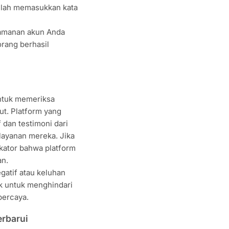
telah memasukkan kata
amanan akun Anda
orang berhasil
untuk memeriksa
ut. Platform yang
 dan testimoni dari
ayanan mereka. Jika
dikator bahwa platform
an.
gatif atau keluhan
ik untuk menghindari
percaya.
rbarui