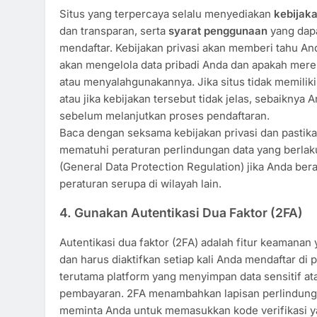
Situs yang terpercaya selalu menyediakan
kebijaka
dan transparan, serta
syarat penggunaan
yang dap
mendaftar. Kebijakan privasi akan memberi tahu An
akan mengelola data pribadi Anda dan apakah mer
atau menyalahgunakannya. Jika situs tidak memiliki 
atau jika kebijakan tersebut tidak jelas, sebaiknya 
sebelum melanjutkan proses pendaftaran.
Baca dengan seksama kebijakan privasi dan pastika
mematuhi peraturan perlindungan data yang berlak
(General Data Protection Regulation) jika Anda bera
peraturan serupa di wilayah lain.
4.
Gunakan Autentikasi Dua Faktor (2FA)
Autentikasi dua faktor (2FA) adalah fitur keamanan
dan harus diaktifkan setiap kali Anda mendaftar di 
terutama platform yang menyimpan data sensitif at
pembayaran. 2FA menambahkan lapisan perlindun
meminta Anda untuk memasukkan kode verifikasi y