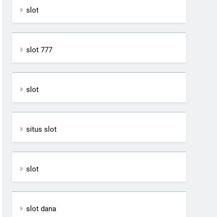
slot
slot 777
slot
situs slot
slot
slot dana