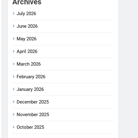
Archives
July 2026
June 2026
May 2026
April 2026
March 2026
February 2026
January 2026
December 2025
November 2025
October 2025