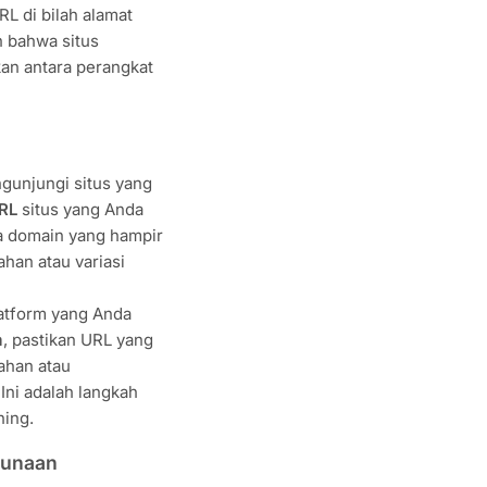
RL di bilah alamat
 bahwa situs
an antara perangkat
gunjungi situs yang
RL
situs yang Anda
ma domain yang hampir
ahan atau variasi
atform yang Anda
m
, pastikan URL yang
ahan atau
ni adalah langkah
hing.
gunaan