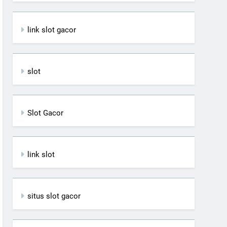
link slot gacor
slot
Slot Gacor
link slot
situs slot gacor