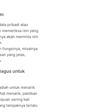
rm
ata pribadi atau
k memeriksa izin yang
anya akan meminta izin
n.
n fungsinya, misalnya
san yang jelas,
.
Bagus untuk
adiah untuk menarik
hat menarik, pastikan
ipuan sering kali
ng tampaknya terlalu