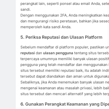
perangkat lain, seperti ponsel atau email Anda, se
sandi.
Dengan menggunakan 2FA, Anda meningkatkan ke
dan mengurangi risiko peretasan, bahkan jika sese
memperoleh kata sandi Anda.
5.
Periksa Reputasi dan Ulasan Platform
Sebelum mendaftar di platform populer, pastikan 
reputasi
dan
ulasan pengguna
tentang situs terseb
terpercaya umumnya memiliki banyak ulasan positif
pengguna yang telah mendaftar dan menggunakan l
situs tersebut memiliki reputasi baik, itu adalah in
tersebut dapat diandalkan dan aman untuk digunak
Sebaliknya, jika Anda menemukan banyak ulasan ne
mengenai keamanan atau masalah privasi, lebih ba
situs tersebut dan mencari alternatif yang lebih ter
6.
Gunakan Perangkat Keamanan yang Dipe