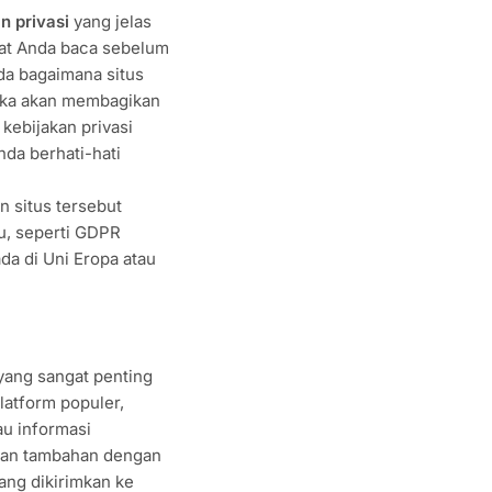
n privasi
yang jelas
at Anda baca sebelum
da bagaimana situs
eka akan membagikan
kebijakan privasi
Anda berhati-hati
n situs tersebut
u, seperti GDPR
da di Uni Eropa atau
 yang sangat penting
platform populer,
au informasi
gan tambahan dengan
ang dikirimkan ke