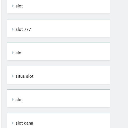
slot
slot 777
slot
situs slot
slot
slot dana