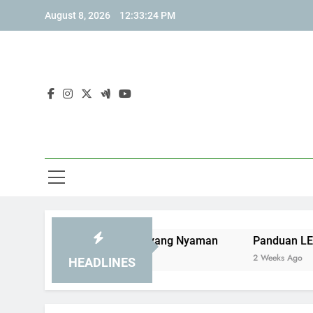
Skip
August 8, 2026
12:33:25 PM
to
content
Das
Dengarkan
Pengalaman Akses yang Nyaman
Panduan LEBAH4D Login
2 Weeks Ago
HEADLINES