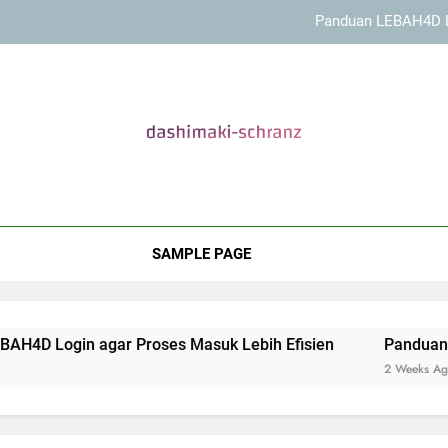
Panduan LEBAH4D Lo
Panduan Login KAYA787 untuk Peng
KAYA787 Login dengan 
Panduan EDWINSLOT Login u
himaki Schranz
Panduan LEBAH4D Lo
 Musik Elektronik Yang Seru Dari Dashimaki Schranz.
Panduan Login KAYA787 untuk Peng
SAMPLE PAGE
KAYA787 Login dengan 
 agar Proses Masuk Lebih Efisien
Panduan Login KAY
2 Weeks Ago