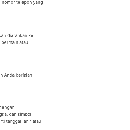
u nomor telepon yang
kan diarahkan ke
i bermain atau
in Anda berjalan
 dengan
gka, dan simbol.
i tanggal lahir atau