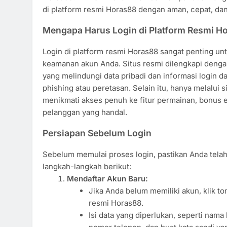
di platform resmi Horas88 dengan aman, cepat, dan
Mengapa Harus Login di Platform Resmi H
Login di platform resmi Horas88 sangat penting u
keamanan akun Anda. Situs resmi dilengkapi dengan
yang melindungi data pribadi dan informasi login d
phishing atau peretasan. Selain itu, hanya melalui 
menikmati akses penuh ke fitur permainan, bonus e
pelanggan yang handal.
Persiapan Sebelum Login
Sebelum memulai proses login, pastikan Anda tela
langkah-langkah berikut:
Mendaftar Akun Baru:
Jika Anda belum memiliki akun, klik t
resmi Horas88.
Isi data yang diperlukan, seperti nama 