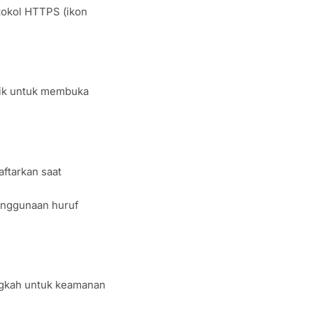
tokol HTTPS (ikon
lik untuk membuka
ftarkan saat
penggunaan huruf
langkah untuk keamanan