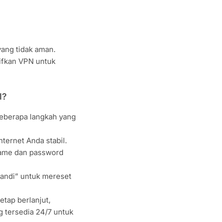
yang tidak aman.
tifkan VPN untuk
l?
beberapa langkah yang
ternet Anda stabil.
name dan password
andi” untuk mereset
etap berlanjut,
 tersedia 24/7 untuk