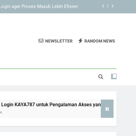
gin agar Proses Masuk Lebih Efisien
alaman Akses yang Stabil dan Nyaman
Akses yang Lebih Ringkas dan Efisien
NEWSLETTER
RANDOM NEWS
ntuk Pengalaman Akses yang Nyaman
gin agar Proses Masuk Lebih Efisien
alaman Akses yang Stabil dan Nyaman
Akses yang Lebih Ringkas dan Efisien
A787 untuk Pengalaman Akses yang Stabil dan Nyaman