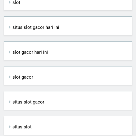
slot
situs slot gacor hari ini
slot gacor hari ini
slot gacor
situs slot gacor
situs slot