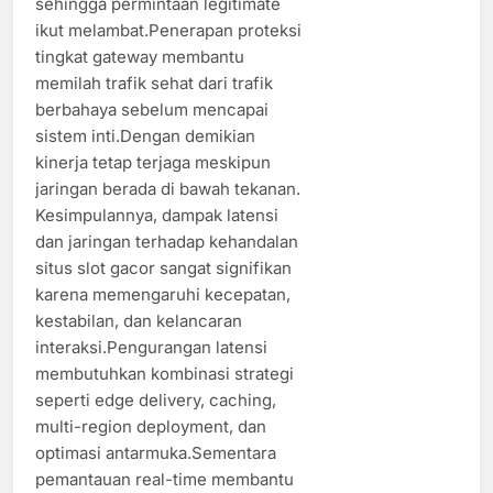
sehingga permintaan legitimate
ikut melambat.Penerapan proteksi
tingkat gateway membantu
memilah trafik sehat dari trafik
berbahaya sebelum mencapai
sistem inti.Dengan demikian
kinerja tetap terjaga meskipun
jaringan berada di bawah tekanan.
Kesimpulannya, dampak latensi
dan jaringan terhadap kehandalan
situs slot gacor sangat signifikan
karena memengaruhi kecepatan,
kestabilan, dan kelancaran
interaksi.Pengurangan latensi
membutuhkan kombinasi strategi
seperti edge delivery, caching,
multi-region deployment, dan
optimasi antarmuka.Sementara
pemantauan real-time membantu