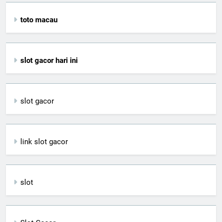
toto macau
slot gacor hari ini
slot gacor
link slot gacor
slot