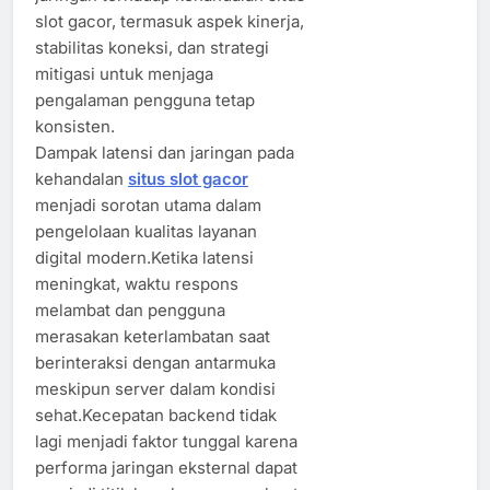
slot gacor, termasuk aspek kinerja,
stabilitas koneksi, dan strategi
mitigasi untuk menjaga
pengalaman pengguna tetap
konsisten.
Dampak latensi dan jaringan pada
kehandalan
situs slot gacor
menjadi sorotan utama dalam
pengelolaan kualitas layanan
digital modern.Ketika latensi
meningkat, waktu respons
melambat dan pengguna
merasakan keterlambatan saat
berinteraksi dengan antarmuka
meskipun server dalam kondisi
sehat.Kecepatan backend tidak
lagi menjadi faktor tunggal karena
performa jaringan eksternal dapat