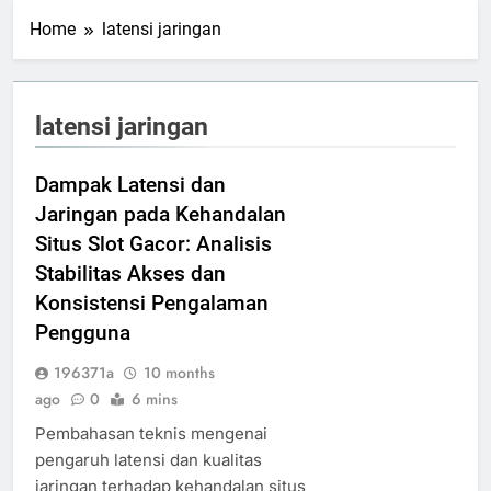
Home
latensi jaringan
latensi jaringan
Dampak Latensi dan
Jaringan pada Kehandalan
Situs Slot Gacor: Analisis
Stabilitas Akses dan
Konsistensi Pengalaman
Pengguna
196371a
10 months
ago
0
6 mins
Pembahasan teknis mengenai
pengaruh latensi dan kualitas
jaringan terhadap kehandalan situs