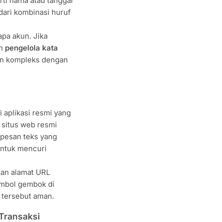
ti nama atau tanggal
i dari kombinasi huruf
pa akun. Jika
an
pengelola kata
an kompleks dengan
i
 aplikasi resmi yang
situs web resmi
 pesan teks yang
untuk mencuri
kan alamat URL
simbol gembok di
 tersebut aman.
 Transaksi