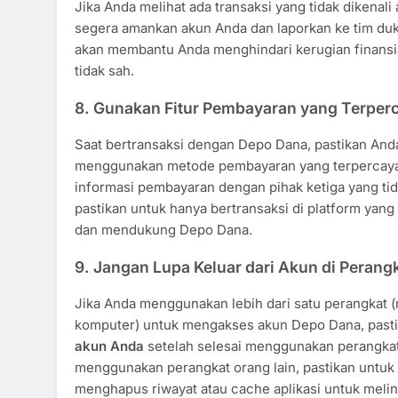
Jika Anda melihat ada transaksi yang tidak dikenal
segera amankan akun Anda dan laporkan ke tim du
akan membantu Anda menghindari kerugian finansial
tidak sah.
8.
Gunakan Fitur Pembayaran yang Terper
Saat bertransaksi dengan Depo Dana, pastikan And
menggunakan metode pembayaran yang terpercaya.
informasi pembayaran dengan pihak ketiga yang tid
pastikan untuk hanya bertransaksi di platform yang 
dan mendukung Depo Dana.
9.
Jangan Lupa Keluar dari Akun di Perangk
Jika Anda menggunakan lebih dari satu perangkat (
komputer) untuk mengakses akun Depo Dana, past
akun Anda
setelah selesai menggunakan perangkat
menggunakan perangkat orang lain, pastikan untuk 
menghapus riwayat atau cache aplikasi untuk meli