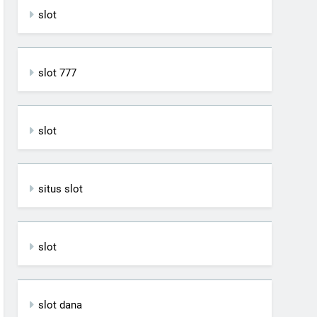
slot
slot 777
slot
situs slot
slot
slot dana