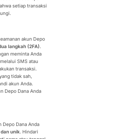
ahwa setiap transaksi
ungi.
n keamanan akun Depo
 dua langkah (2FA)
.
engan meminta Anda
 melalui SMS atau
lakukan transaksi.
ang tidak sah,
andi akun Anda.
kun Depo Dana Anda
un Depo Dana Anda
 dan unik
. Hindari