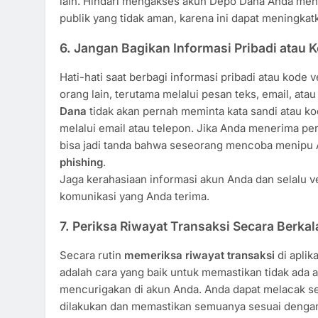
lain. Hindari mengakses akun Depo Dana Anda me
publik yang tidak aman, karena ini dapat meningkatk
6.
Jangan Bagikan Informasi Pribadi atau K
Hati-hati saat berbagi informasi pribadi atau kode v
orang lain, terutama melalui pesan teks, email, atau
Dana
tidak akan pernah meminta kata sandi atau ko
melalui email atau telepon. Jika Anda menerima per
bisa jadi tanda bahwa seseorang mencoba menipu
phishing
.
Jaga kerahasiaan informasi akun Anda dan selalu ve
komunikasi yang Anda terima.
7.
Periksa Riwayat Transaksi Secara Berkal
Secara rutin
memeriksa riwayat transaksi
di aplik
adalah cara yang baik untuk memastikan tidak ada a
mencurigakan di akun Anda. Anda dapat melacak se
dilakukan dan memastikan semuanya sesuai dengan