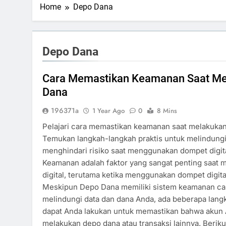
Home
Depo Dana
Depo Dana
Cara Memastikan Keamanan Saat Me
Dana
196371a
1 Year Ago
0
8 Mins
Pelajari cara memastikan keamanan saat melakuka
Temukan langkah-langkah praktis untuk melindung
menghindari risiko saat menggunakan dompet digit
Keamanan adalah faktor yang sangat penting saat m
digital, terutama ketika menggunakan dompet digita
Meskipun Depo Dana memiliki sistem keamanan ca
melindungi data dan dana Anda, ada beberapa lan
dapat Anda lakukan untuk memastikan bahwa akun 
melakukan depo dana atau transaksi lainnya. Berik