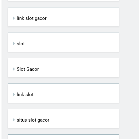
link slot gacor
slot
Slot Gacor
link slot
situs slot gacor