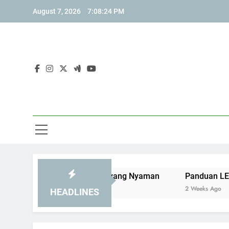
Skip
August 7, 2026
7:08:25 PM
to
content
Das
Dengarkan
Pengalaman Akses yang Nyaman
Panduan LEBAH4D Login
2 Weeks Ago
HEADLINES