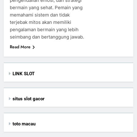
pengendalian emosi, dan strategi
bermain yang sehat. Pemain yang
memahami sistem dan tidak
terjebak mitos akan memiliki
pengalaman bermain yang lebih
seimbang dan bertanggung jawab.
Read More
LINK SLOT
situs slot gacor
toto macau