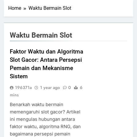
Home
Waktu Bermain Slot
Waktu Bermain Slot
Faktor Waktu dan Algoritma
Slot Gacor: Antara Persepsi
Pemain dan Mekanisme
Sistem
196371a
1 year ago
0
6
mins
Benarkah waktu bermain
memengaruhi slot gacor? Artikel
ini mengulas hubungan antara
faktor waktu, algoritma RNG, dan
bagaimana persepsi pemain