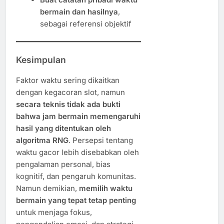
bermain dan hasilnya
,
sebagai referensi objektif
Kesimpulan
Faktor waktu sering dikaitkan
dengan kegacoran slot, namun
secara teknis tidak ada bukti
bahwa jam bermain memengaruhi
hasil yang ditentukan oleh
algoritma RNG
. Persepsi tentang
waktu gacor lebih disebabkan oleh
pengalaman personal, bias
kognitif, dan pengaruh komunitas.
Namun demikian,
memilih waktu
bermain yang tepat tetap penting
untuk menjaga fokus,