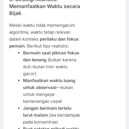
Memanfaatkan Waktu secara
Bijak
Meski waktu tidak memengaruhi
algoritma, waktu tetap relevan
dalam konteks
perilaku dan fokus
pemain
. Berikut tips realistis:
Bermain saat pikiran fokus
dan tenang
(bukan karena
ikut-ikutan tren waktu
gacor)
Manfaatkan waktu luang
untuk observasi
—bukan
untuk mengejar
kemenangan cepat
Jangan bermain terlalu
larut malam
jika berdampak
pada konsentrasi
Buat catatan pribadi waktu