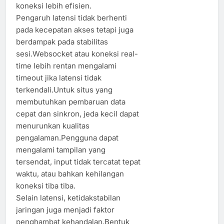
koneksi lebih efisien.
Pengaruh latensi tidak berhenti
pada kecepatan akses tetapi juga
berdampak pada stabilitas
sesi.Websocket atau koneksi real-
time lebih rentan mengalami
timeout jika latensi tidak
terkendali.Untuk situs yang
membutuhkan pembaruan data
cepat dan sinkron, jeda kecil dapat
menurunkan kualitas
pengalaman.Pengguna dapat
mengalami tampilan yang
tersendat, input tidak tercatat tepat
waktu, atau bahkan kehilangan
koneksi tiba tiba.
Selain latensi, ketidakstabilan
jaringan juga menjadi faktor
penghambat kehandalan.Bentuk