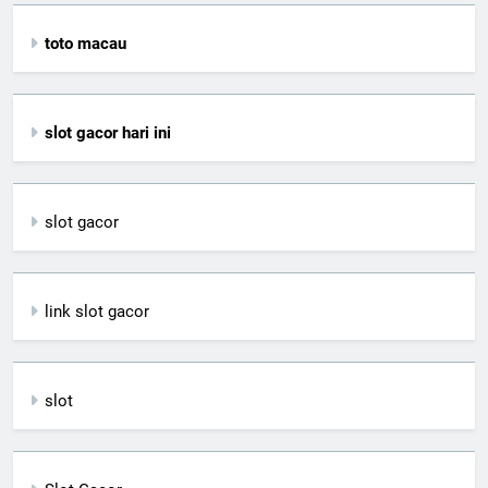
toto macau
slot gacor hari ini
slot gacor
link slot gacor
slot