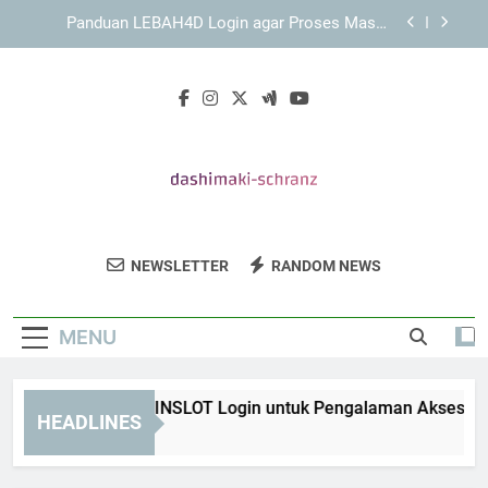
Skip
Panduan LEBAH4D Login agar Proses Masuk
to
Lebih Efisien
content
Panduan Login KAYA787 untuk Pengalaman
Akses yang Stabil dan Nyaman
KAYA787 Login dengan Akses yang Lebih Ringkas
dan Efisien
Panduan EDWINSLOT Login untuk Pengalaman
Akses yang Nyaman
Panduan LEBAH4D Login agar Proses Masuk
Lebih Efisien
Dashimaki
Dengarkan Musik Elektronik Yang Seru Dari
Panduan Login KAYA787 untuk Pengalaman
NEWSLETTER
RANDOM NEWS
Schranz
Akses yang Stabil dan Nyaman
Dashimaki Schranz.
KAYA787 Login dengan Akses yang Lebih Ringkas
dan Efisien
MENU
Panduan EDWINSLOT Login untuk Pengalaman Akses yan
HEADLINES
3 Weeks Ago