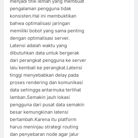
menjadi titik lemah yang membuat
pengalaman pengguna tidak
konsisten.Hal ini membuktikan
bahwa optimalisasi jaringan
memiliki bobot yang sama penting
dengan optimalisasi server.
Latensi adalah waktu yang
dibutuhkan data untuk bergerak
dari perangkat pengguna ke server
lalu kembali ke perangkat.Latensi
tinggi menyebabkan delay pada
proses rendering dan komunikasi
data sehingga antarmuka terlihat
lamban.Semakin jauh lokasi
pengguna dari pusat data semakin
besar kemungkinan latensi
bertambah.Karena itu platform
harus meninjau strategi routing
dan penyebaran node agar jalur