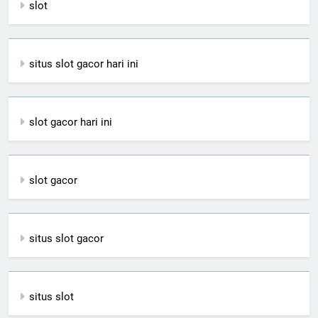
slot
situs slot gacor hari ini
slot gacor hari ini
slot gacor
situs slot gacor
situs slot