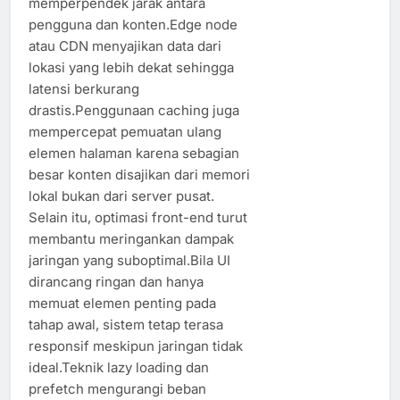
memperpendek jarak antara
pengguna dan konten.Edge node
atau CDN menyajikan data dari
lokasi yang lebih dekat sehingga
latensi berkurang
drastis.Penggunaan caching juga
mempercepat pemuatan ulang
elemen halaman karena sebagian
besar konten disajikan dari memori
lokal bukan dari server pusat.
Selain itu, optimasi front-end turut
membantu meringankan dampak
jaringan yang suboptimal.Bila UI
dirancang ringan dan hanya
memuat elemen penting pada
tahap awal, sistem tetap terasa
responsif meskipun jaringan tidak
ideal.Teknik lazy loading dan
prefetch mengurangi beban