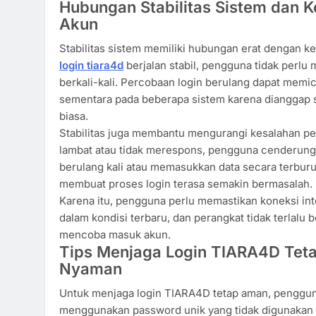
Hubungan Stabilitas Sistem dan
Akun
Stabilitas sistem memiliki hubungan erat dengan k
login tiara4d
berjalan stabil, pengguna tidak perl
berkali-kali. Percobaan login berulang dapat mem
sementara pada beberapa sistem karena dianggap se
biasa.
Stabilitas juga membantu mengurangi kesalahan p
lambat atau tidak merespons, pengguna cenderun
berulang kali atau memasukkan data secara terburu-
membuat proses login terasa semakin bermasalah.
Karena itu, pengguna perlu memastikan koneksi int
dalam kondisi terbaru, dan perangkat tidak terlalu 
mencoba masuk akun.
Tips Menjaga Login TIARA4D Tet
Nyaman
Untuk menjaga login TIARA4D tetap aman, penggu
menggunakan password unik yang tidak digunakan p