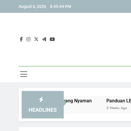
Skip
August 6, 2026
8:45:45 PM
to
content
Das
Dengarkan
engalaman Akses yang Nyaman
Panduan LEBAH4D Login
2 Weeks Ago
HEADLINES