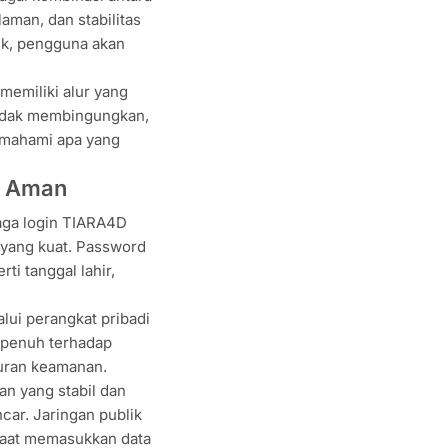
aman, dan stabilitas
ik, pengguna akan
emiliki alur yang
 tidak membingungkan,
mahami apa yang
h Aman
aga login TIARA4D
yang kuat. Password
i tanggal lahir,
lui perangkat pribadi
l penuh terhadap
uran keamanan.
an yang stabil dan
car. Jaringan publik
 saat memasukkan data