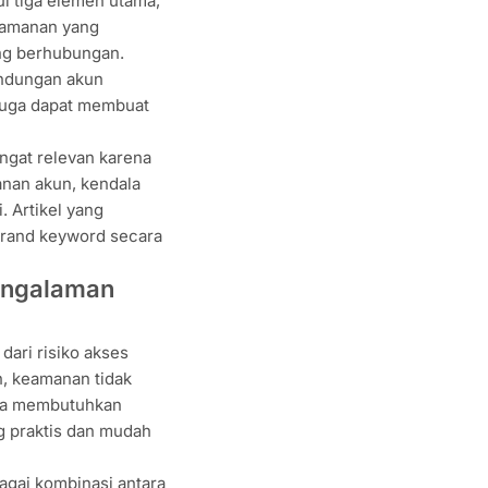
ui tiga elemen utama,
keamanan yang
ng berhubungan.
indungan akun
 juga dapat membuat
gat relevan karena
nan akun, kendala
. Artikel yang
rand keyword secara
engalaman
ari risiko akses
n, keamanan tidak
una membutuhkan
g praktis dan mudah
agai kombinasi antara