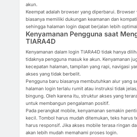
akun.
Keempat adalah browser yang diperbarui. Browser v
biasanya memiliki dukungan keamanan dan kompatibi
sehingga halaman login dapat berjalan lebih optimal
Kenyamanan Pengguna saat Men
TIARA4D
Kenyamanan dalam login TIARA4D tidak hanya dilihat
tidaknya pengguna masuk ke akun. Kenyamanan j
kecepatan halaman, tampilan yang rapi, navigasi y
akses yang tidak berbelit.
Pengguna baru biasanya membutuhkan alur yang se
halaman login terlalu rumit atau instruksi tidak jel
bingung. Oleh karena itu, struktur akses yang terar
untuk membangun pengalaman positif.
Pada perangkat mobile, kenyamanan semakin pentin
kecil. Tombol harus mudah ditemukan, teks harus 
harus responsif. Jika akses mobile terasa ringan d
akan lebih mudah memahami proses login.