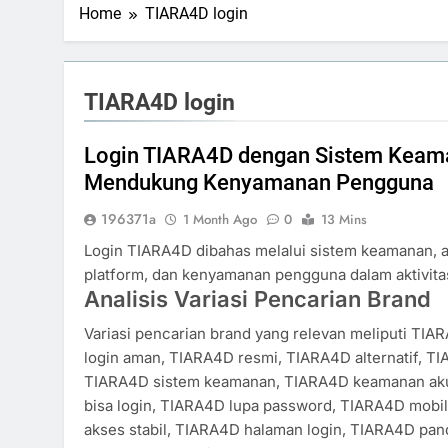
Home
TIARA4D login
TIARA4D login
Login TIARA4D dengan Sistem Keam
Mendukung Kenyamanan Pengguna
196371a
1 Month Ago
0
13 Mins
Login TIARA4D dibahas melalui sistem keamanan, ak
platform, dan kenyamanan pengguna dalam aktivitas 
Analisis Variasi Pencarian Brand
Variasi pencarian brand yang relevan meliputi TIA
login aman, TIARA4D resmi, TIARA4D alternatif, T
TIARA4D sistem keamanan, TIARA4D keamanan aku
bisa login, TIARA4D lupa password, TIARA4D mobil
akses stabil, TIARA4D halaman login, TIARA4D pa