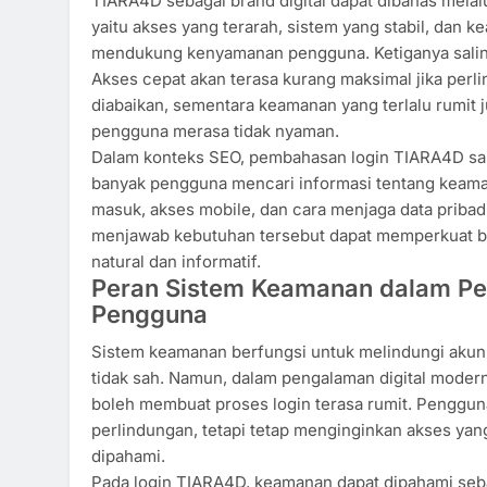
TIARA4D sebagai brand digital dapat dibahas melal
yaitu akses yang terarah, sistem yang stabil, dan 
mendukung kenyamanan pengguna. Ketiganya sali
Akses cepat akan terasa kurang maksimal jika perl
diabaikan, sementara keamanan yang terlalu rumit
pengguna merasa tidak nyaman.
Dalam konteks SEO, pembahasan login TIARA4D san
banyak pengguna mencari informasi tentang keama
masuk, akses mobile, dan cara menjaga data pribadi
menjawab kebutuhan tersebut dapat memperkuat b
natural dan informatif.
Peran Sistem Keamanan dalam P
Pengguna
Sistem keamanan berfungsi untuk melindungi akun d
tidak sah. Namun, dalam pengalaman digital moder
boleh membuat proses login terasa rumit. Pengg
perlindungan, tetapi tetap menginginkan akses yan
dipahami.
Pada login TIARA4D, keamanan dapat dipahami seb