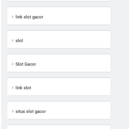
link slot gacor
slot
Slot Gacor
link slot
situs slot gacor