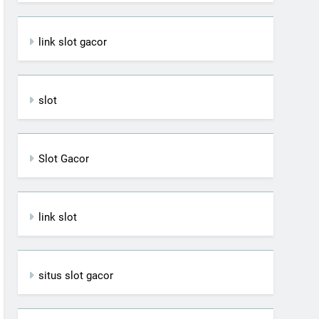
link slot gacor
slot
Slot Gacor
link slot
situs slot gacor