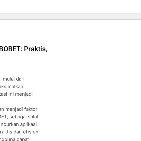
BOBET: Praktis,
 mulai dari
aksimalkan
si ini menjadi
an menjadi faktor
ET, sebagai salah
uncurkan aplikasi
aktis dan efisien
ngguna dapat