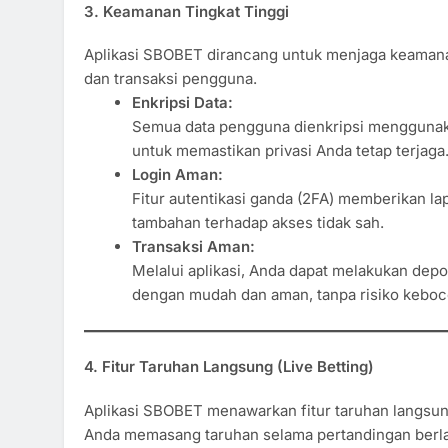
3.
Keamanan Tingkat Tinggi
Aplikasi SBOBET dirancang untuk menjaga keamana
dan transaksi pengguna.
Enkripsi Data:
Semua data pengguna dienkripsi menggunak
untuk memastikan privasi Anda tetap terjaga
Login Aman:
Fitur autentikasi ganda (2FA) memberikan la
tambahan terhadap akses tidak sah.
Transaksi Aman:
Melalui aplikasi, Anda dapat melakukan depo
dengan mudah dan aman, tanpa risiko keboc
4.
Fitur Taruhan Langsung (Live Betting)
Aplikasi SBOBET menawarkan fitur taruhan langs
Anda memasang taruhan selama pertandingan berl