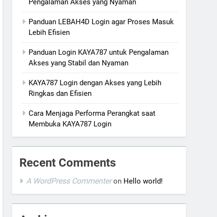
Pengalaman Akses yang Nyaman
Panduan LEBAH4D Login agar Proses Masuk
Lebih Efisien
Panduan Login KAYA787 untuk Pengalaman
Akses yang Stabil dan Nyaman
KAYA787 Login dengan Akses yang Lebih
Ringkas dan Efisien
Cara Menjaga Performa Perangkat saat
Membuka KAYA787 Login
Recent Comments
A WordPress Commenter
on
Hello world!