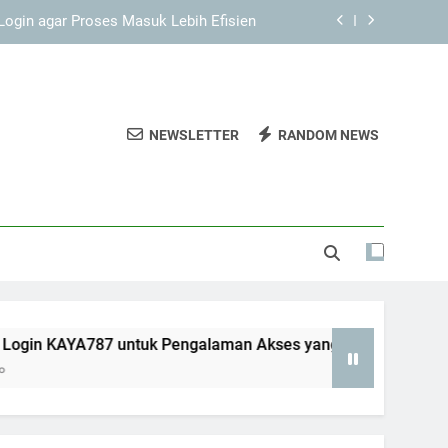
gin agar Proses Masuk Lebih Efisien
alaman Akses yang Stabil dan Nyaman
Akses yang Lebih Ringkas dan Efisien
NEWSLETTER
RANDOM NEWS
ntuk Pengalaman Akses yang Nyaman
gin agar Proses Masuk Lebih Efisien
alaman Akses yang Stabil dan Nyaman
Akses yang Lebih Ringkas dan Efisien
AYA787 untuk Pengalaman Akses yang Stabil dan Nyaman