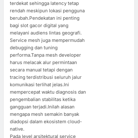
terdekat sehingga latency tetap
rendah meskipun lokasi pengguna
berubah.Pendekatan ini penting
bagi slot gacor digital yang
melayani audiens lintas geografi.
Service mesh juga mempermudah
debugging dan tuning
performa.Tanpa mesh developer
harus melacak alur permintaan
secara manual tetapi dengan
tracing terdistribusi seluruh jalur
komunikasi terlihat jelas.Ini
mempercepat waktu diagnosis dan
pengembalian stabilitas ketika
gangguan terjadi.Inilah alasan
mengapa mesh semakin banyak
diadopsi dalam ekosistem cloud-
native.
Pada level arsitektural service