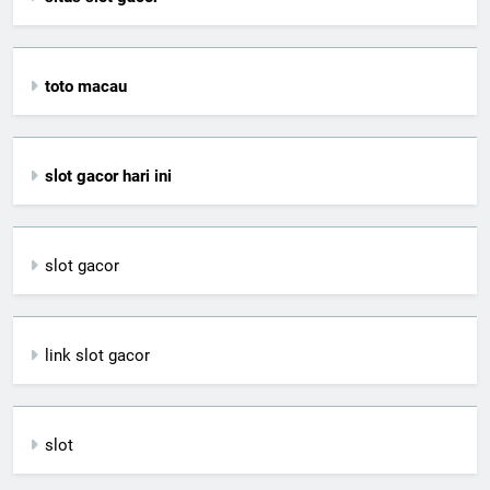
toto macau
slot gacor hari ini
slot gacor
link slot gacor
slot