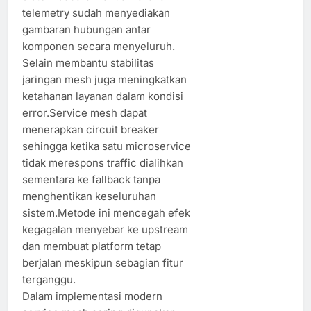
telemetry sudah menyediakan
gambaran hubungan antar
komponen secara menyeluruh.
Selain membantu stabilitas
jaringan mesh juga meningkatkan
ketahanan layanan dalam kondisi
error.Service mesh dapat
menerapkan circuit breaker
sehingga ketika satu microservice
tidak merespons traffic dialihkan
sementara ke fallback tanpa
menghentikan keseluruhan
sistem.Metode ini mencegah efek
kegagalan menyebar ke upstream
dan membuat platform tetap
berjalan meskipun sebagian fitur
terganggu.
Dalam implementasi modern