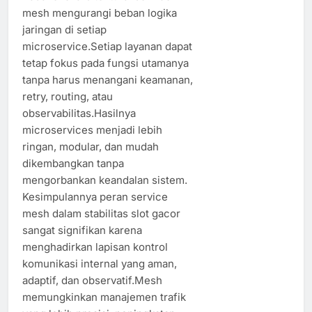
mesh mengurangi beban logika
jaringan di setiap
microservice.Setiap layanan dapat
tetap fokus pada fungsi utamanya
tanpa harus menangani keamanan,
retry, routing, atau
observabilitas.Hasilnya
microservices menjadi lebih
ringan, modular, dan mudah
dikembangkan tanpa
mengorbankan keandalan sistem.
Kesimpulannya peran service
mesh dalam stabilitas slot gacor
sangat signifikan karena
menghadirkan lapisan kontrol
komunikasi internal yang aman,
adaptif, dan observatif.Mesh
memungkinkan manajemen trafik