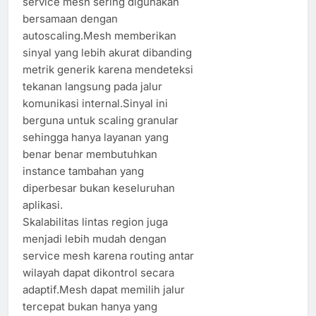
service mesh sering digunakan
bersamaan dengan
autoscaling.Mesh memberikan
sinyal yang lebih akurat dibanding
metrik generik karena mendeteksi
tekanan langsung pada jalur
komunikasi internal.Sinyal ini
berguna untuk scaling granular
sehingga hanya layanan yang
benar benar membutuhkan
instance tambahan yang
diperbesar bukan keseluruhan
aplikasi.
Skalabilitas lintas region juga
menjadi lebih mudah dengan
service mesh karena routing antar
wilayah dapat dikontrol secara
adaptif.Mesh dapat memilih jalur
tercepat bukan hanya yang