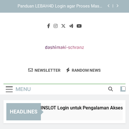
Skip
Panduan LEBAH4D Login agar Proses Masuk
to
Lebih Efisien
content
Panduan Login KAYA787 untuk Pengalaman
Akses yang Stabil dan Nyaman
KAYA787 Login dengan Akses yang Lebih Ringkas
dan Efisien
Panduan EDWINSLOT Login untuk Pengalaman
Akses yang Nyaman
Panduan LEBAH4D Login agar Proses Masuk
Lebih Efisien
Dashimaki
Dengarkan Musik Elektronik Yang Seru Dari
Panduan Login KAYA787 untuk Pengalaman
NEWSLETTER
RANDOM NEWS
Schranz
Akses yang Stabil dan Nyaman
Dashimaki Schranz.
KAYA787 Login dengan Akses yang Lebih Ringkas
dan Efisien
MENU
Panduan EDWINSLOT Login untuk Pengalaman Akses yan
HEADLINES
2 Weeks Ago