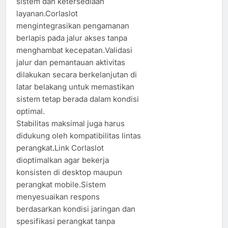
sistem dan ketersediaan
layanan.Corlaslot
mengintegrasikan pengamanan
berlapis pada jalur akses tanpa
menghambat kecepatan.Validasi
jalur dan pemantauan aktivitas
dilakukan secara berkelanjutan di
latar belakang untuk memastikan
sistem tetap berada dalam kondisi
optimal.
Stabilitas maksimal juga harus
didukung oleh kompatibilitas lintas
perangkat.Link Corlaslot
dioptimalkan agar bekerja
konsisten di desktop maupun
perangkat mobile.Sistem
menyesuaikan respons
berdasarkan kondisi jaringan dan
spesifikasi perangkat tanpa