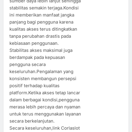
sumber daya lebih lanjut sehingga
stabilitas semakin terjaga.Kondisi
ini memberikan manfaat jangka
panjang bagi pengguna karena
kualitas akses terus ditingkatkan
tanpa perubahan drastis pada
kebiasaan penggunaan.
Stabilitas akses maksimal juga
berdampak pada kepuasan
pengguna secara
keseluruhan.Pengalaman yang
konsisten membangun persepsi
positif terhadap kualitas
platform.Ketika akses tetap lancar
dalam berbagai kondisi,pengguna
merasa lebih percaya dan nyaman
untuk terus menggunakan layanan
secara berkelanjutan.
Secara keseluruhan,link Corlaslot