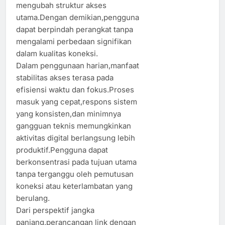
mengubah struktur akses
utama.Dengan demikian,pengguna
dapat berpindah perangkat tanpa
mengalami perbedaan signifikan
dalam kualitas koneksi.
Dalam penggunaan harian,manfaat
stabilitas akses terasa pada
efisiensi waktu dan fokus.Proses
masuk yang cepat,respons sistem
yang konsisten,dan minimnya
gangguan teknis memungkinkan
aktivitas digital berlangsung lebih
produktif.Pengguna dapat
berkonsentrasi pada tujuan utama
tanpa terganggu oleh pemutusan
koneksi atau keterlambatan yang
berulang.
Dari perspektif jangka
panjang,perancangan link dengan