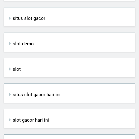
situs slot gacor
slot demo
slot
situs slot gacor hari ini
slot gacor hari ini