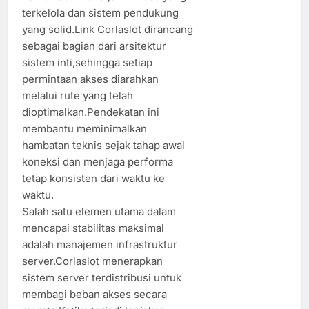
terkelola dan sistem pendukung
yang solid.Link Corlaslot dirancang
sebagai bagian dari arsitektur
sistem inti,sehingga setiap
permintaan akses diarahkan
melalui rute yang telah
dioptimalkan.Pendekatan ini
membantu meminimalkan
hambatan teknis sejak tahap awal
koneksi dan menjaga performa
tetap konsisten dari waktu ke
waktu.
Salah satu elemen utama dalam
mencapai stabilitas maksimal
adalah manajemen infrastruktur
server.Corlaslot menerapkan
sistem server terdistribusi untuk
membagi beban akses secara