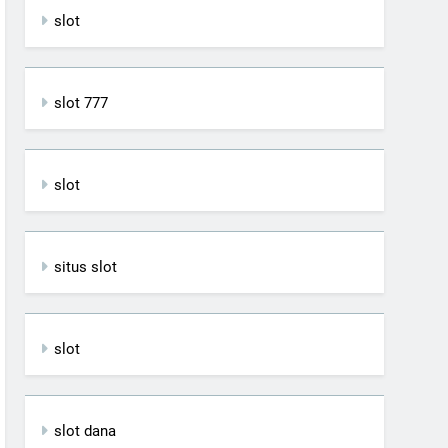
slot
slot 777
slot
situs slot
slot
slot dana