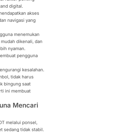
nd digital.
mendapatkan akses
dan navigasi yang
engguna menemukan
 mudah dikenali, dan
ebih nyaman.
membuat pengguna
ngurangi kesalahan.
bol, tidak harus
ak bingung saat
rti ini membuat
guna Mencari
 melalui ponsel,
t sedang tidak stabil.