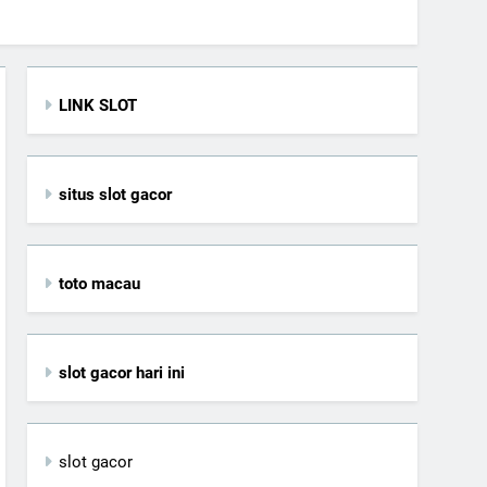
LINK SLOT
situs slot gacor
toto macau
slot gacor hari ini
slot gacor