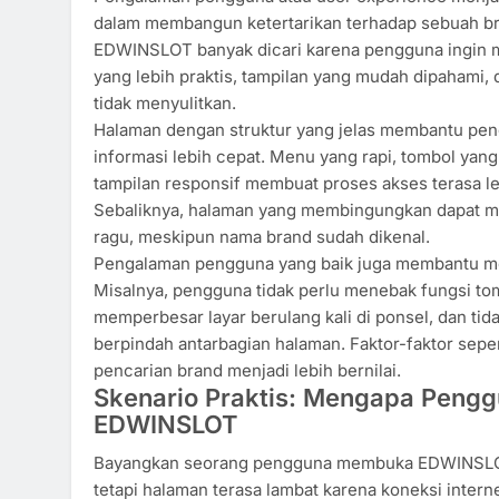
dalam membangun ketertarikan terhadap sebuah bra
EDWINSLOT banyak dicari karena pengguna ingin 
yang lebih praktis, tampilan yang mudah dipahami, 
tidak menyulitkan.
Halaman dengan struktur yang jelas membantu p
informasi lebih cepat. Menu yang rapi, tombol yang
tampilan responsif membuat proses akses terasa l
Sebaliknya, halaman yang membingungkan dapat 
ragu, meskipun nama brand sudah dikenal.
Pengalaman pengguna yang baik juga membantu me
Misalnya, pengguna tidak perlu menebak fungsi tom
memperbesar layar berulang kali di ponsel, dan tid
berpindah antarbagian halaman. Faktor-faktor sepe
pencarian brand menjadi lebih bernilai.
Skenario Praktis: Mengapa Peng
EDWINSLOT
Bayangkan seorang pengguna membuka EDWINSLOT
tetapi halaman terasa lambat karena koneksi interne