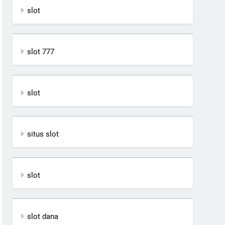
slot
slot 777
slot
situs slot
slot
slot dana