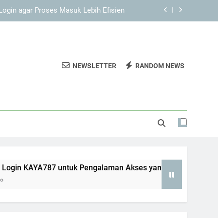
gin agar Proses Masuk Lebih Efisien
alaman Akses yang Stabil dan Nyaman
Akses yang Lebih Ringkas dan Efisien
NEWSLETTER
RANDOM NEWS
ntuk Pengalaman Akses yang Nyaman
gin agar Proses Masuk Lebih Efisien
alaman Akses yang Stabil dan Nyaman
Akses yang Lebih Ringkas dan Efisien
787 untuk Pengalaman Akses yang Stabil dan Nyaman