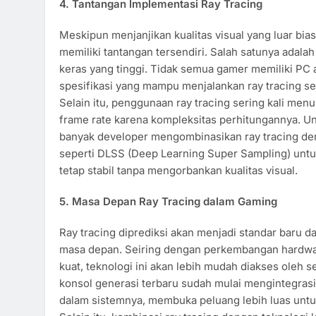
4. Tantangan Implementasi Ray Tracing
Meskipun menjanjikan kualitas visual yang luar biasa
memiliki tantangan tersendiri. Salah satunya adala
keras yang tinggi. Tidak semua gamer memiliki PC
spesifikasi yang mampu menjalankan ray tracing se
Selain itu, penggunaan ray tracing sering kali me
frame rate karena kompleksitas perhitungannya. Unt
banyak developer mengombinasikan ray tracing den
seperti DLSS (Deep Learning Super Sampling) unt
tetap stabil tanpa mengorbankan kualitas visual.
5. Masa Depan Ray Tracing dalam Gaming
Ray tracing diprediksi akan menjadi standar baru d
masa depan. Seiring dengan perkembangan hardw
kuat, teknologi ini akan lebih mudah diakses oleh 
konsol generasi terbaru sudah mulai mengintegrasi
dalam sistemnya, membuka peluang lebih luas untu