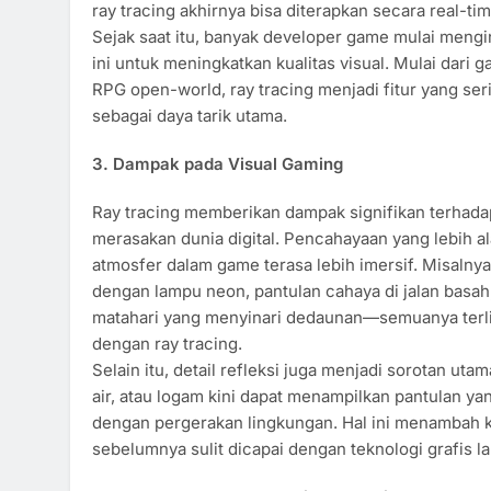
ray tracing akhirnya bisa diterapkan secara real-t
Sejak saat itu, banyak developer game mulai mengi
ini untuk meningkatkan kualitas visual. Mulai dari 
RPG open-world, ray tracing menjadi fitur yang se
sebagai daya tarik utama.
3. Dampak pada Visual Gaming
Ray tracing memberikan dampak signifikan terhada
merasakan dunia digital. Pencahayaan yang lebih 
atmosfer dalam game terasa lebih imersif. Misalny
dengan lampu neon, pantulan cahaya di jalan basah
matahari yang menyinari dedaunan—semuanya terlih
dengan ray tracing.
Selain itu, detail refleksi juga menjadi sorotan ut
air, atau logam kini dapat menampilkan pantulan ya
dengan pergerakan lingkungan. Hal ini menambah 
sebelumnya sulit dicapai dengan teknologi grafis l