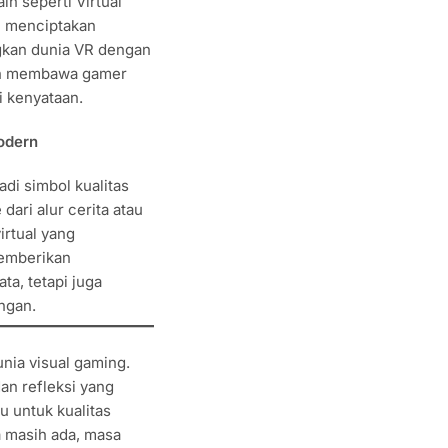
in seperti Virtual
i menciptakan
gkan dunia VR dengan
kan membawa gamer
 kenyataan.
Modern
jadi simbol kualitas
dari alur cerita atau
irtual yang
memberikan
a, tetapi juga
ngan.
nia visual gaming.
an refleksi yang
u untuk kualitas
a masih ada, masa