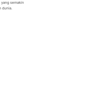
n yang semakin
h dunia.