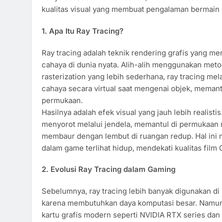
kualitas visual yang membuat pengalaman bermain 
1. Apa Itu Ray Tracing?
Ray tracing adalah teknik rendering grafis yang me
cahaya di dunia nyata. Alih-alih menggunakan meto
rasterization yang lebih sederhana, ray tracing mela
cahaya secara virtual saat mengenai objek, meman
permukaan.
Hasilnya adalah efek visual yang jauh lebih realisti
menyorot melalui jendela, memantul di permukaan 
membaur dengan lembut di ruangan redup. Hal ini 
dalam game terlihat hidup, mendekati kualitas film 
2. Evolusi Ray Tracing dalam Gaming
Sebelumnya, ray tracing lebih banyak digunakan di 
karena membutuhkan daya komputasi besar. Namun
kartu grafis modern seperti NVIDIA RTX series da