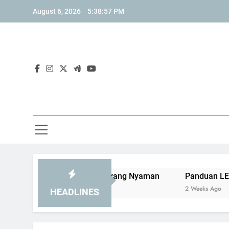
Skip
August 6, 2026
5:38:58 PM
to
content
Das
Dengarkan
Pengalaman Akses yang Nyaman
Panduan LEBAH4D Login
2 Weeks Ago
HEADLINES