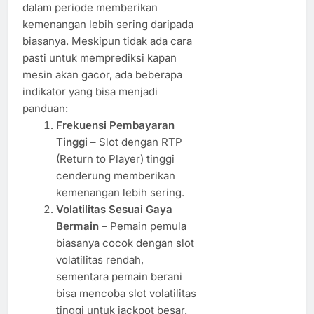
dalam periode memberikan
kemenangan lebih sering daripada
biasanya. Meskipun tidak ada cara
pasti untuk memprediksi kapan
mesin akan gacor, ada beberapa
indikator yang bisa menjadi
panduan:
Frekuensi Pembayaran
Tinggi
– Slot dengan RTP
(Return to Player) tinggi
cenderung memberikan
kemenangan lebih sering.
Volatilitas Sesuai Gaya
Bermain
– Pemain pemula
biasanya cocok dengan slot
volatilitas rendah,
sementara pemain berani
bisa mencoba slot volatilitas
tinggi untuk jackpot besar.