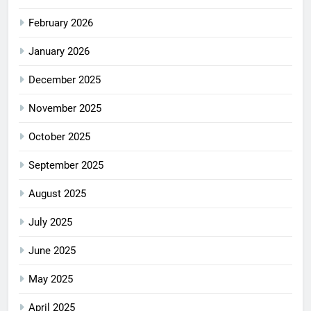
February 2026
January 2026
December 2025
November 2025
October 2025
September 2025
August 2025
July 2025
June 2025
May 2025
April 2025