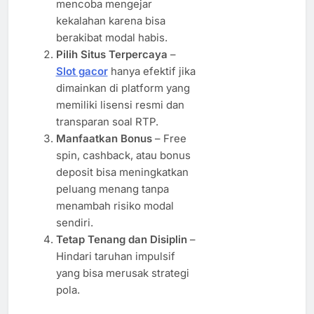
mencoba mengejar
kekalahan karena bisa
berakibat modal habis.
Pilih Situs Terpercaya
–
Slot gacor
hanya efektif jika
dimainkan di platform yang
memiliki lisensi resmi dan
transparan soal RTP.
Manfaatkan Bonus
– Free
spin, cashback, atau bonus
deposit bisa meningkatkan
peluang menang tanpa
menambah risiko modal
sendiri.
Tetap Tenang dan Disiplin
–
Hindari taruhan impulsif
yang bisa merusak strategi
pola.