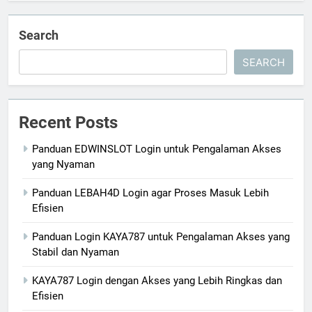
Search
SEARCH
Recent Posts
Panduan EDWINSLOT Login untuk Pengalaman Akses
yang Nyaman
Panduan LEBAH4D Login agar Proses Masuk Lebih
Efisien
Panduan Login KAYA787 untuk Pengalaman Akses yang
Stabil dan Nyaman
KAYA787 Login dengan Akses yang Lebih Ringkas dan
Efisien