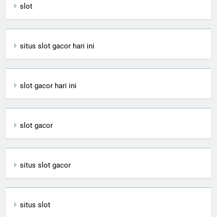
slot
situs slot gacor hari ini
slot gacor hari ini
slot gacor
situs slot gacor
situs slot