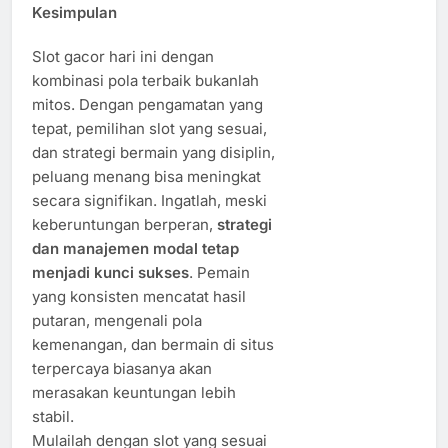
Kesimpulan
Slot gacor hari ini dengan
kombinasi pola terbaik bukanlah
mitos. Dengan pengamatan yang
tepat, pemilihan slot yang sesuai,
dan strategi bermain yang disiplin,
peluang menang bisa meningkat
secara signifikan. Ingatlah, meski
keberuntungan berperan,
strategi
dan manajemen modal tetap
menjadi kunci sukses
. Pemain
yang konsisten mencatat hasil
putaran, mengenali pola
kemenangan, dan bermain di situs
terpercaya biasanya akan
merasakan keuntungan lebih
stabil.
Mulailah dengan slot yang sesuai