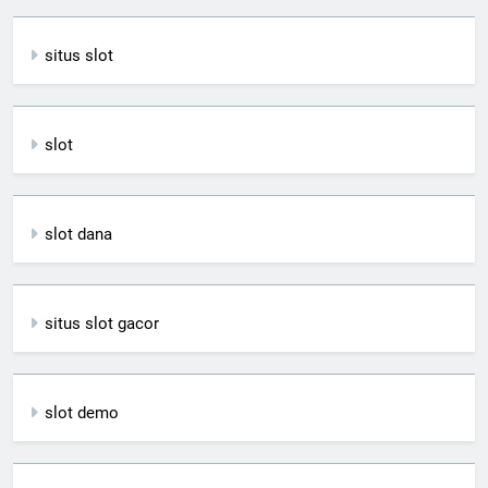
situs slot
slot
slot dana
situs slot gacor
slot demo