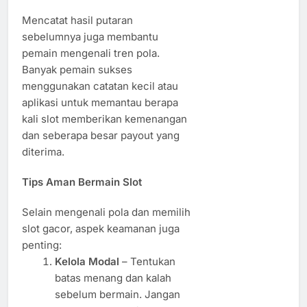
Mencatat hasil putaran
sebelumnya juga membantu
pemain mengenali tren pola.
Banyak pemain sukses
menggunakan catatan kecil atau
aplikasi untuk memantau berapa
kali slot memberikan kemenangan
dan seberapa besar payout yang
diterima.
Tips Aman Bermain Slot
Selain mengenali pola dan memilih
slot gacor, aspek keamanan juga
penting:
Kelola Modal
– Tentukan
batas menang dan kalah
sebelum bermain. Jangan