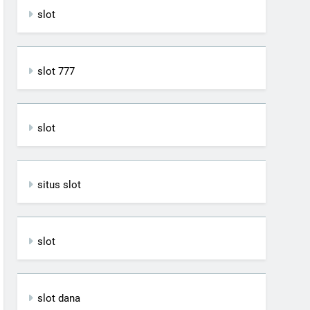
slot
slot 777
slot
situs slot
slot
slot dana