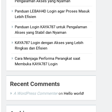
Pengalaman Akses yang Nyaman
Panduan LEBAH4D Login agar Proses Masuk
Lebih Efisien
Panduan Login KAYA787 untuk Pengalaman
Akses yang Stabil dan Nyaman
KAYA787 Login dengan Akses yang Lebih
Ringkas dan Efisien
Cara Menjaga Performa Perangkat saat
Membuka KAYA787 Login
Recent Comments
A WordPress Commenter
on
Hello world!