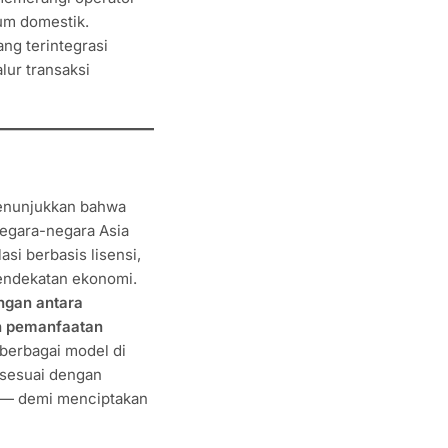
um domestik.
ng terintegrasi
ur transaksi
menunjukkan bahwa
egara-negara Asia
si berbasis lisensi,
pendekatan ekonomi.
gan antara
n pemanfaatan
berbagai model di
 sesuai dengan
i — demi menciptakan