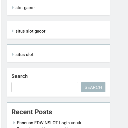
slot gacor
situs slot gacor
situs slot
Search
SEARCH
Recent Posts
Panduan EDWINSLOT Login untuk