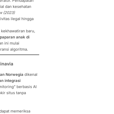
perator. Pendapatan
ial dan kesehatan
w (2023)
itas ilegal hingga
 kekhawatiran baru,
paparan anak di
n ini mulai
ansi algoritma.
inavia
dan Norwegia
dikenal
n integrasi
itoring” berbasis AI
ir situs tanpa
 dapat memeriksa