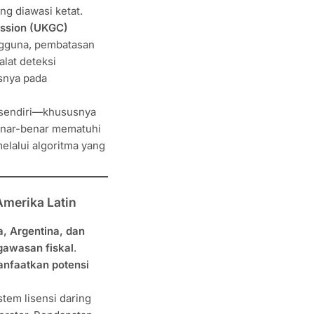
ang diawasi ketat.
ssion (UKGC)
ngguna, pembatasan
alat deteksi
usnya pada
ersendiri—khususnya
enar-benar mematuhi
elalui algoritma yang
Amerika Latin
, Argentina, dan
ngawasan fiskal
.
nfaatkan potensi
tem lisensi daring