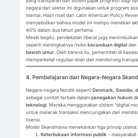
yang transparan dan sistem pajak progresif bagi o
negara dari sektor ini digunakan untuk program sos
mental. Hasil riset dari
Latin American Policy Revie
menyebutkan bahwa model ini mampu menekan aktiv
40% dalam dua tahun pertama.
Meski begitu, pendekatan liberal juga menimbulkan
seperti meningkatnya risiko
kecanduan digital
dan
bawah umur
. Oleh karena itu, pemerintah di kawasa
memperketat regulasi iklan dan mendorong transpar
4. Pembelajaran dari Negara-Negara Skand
Negara-negara Nordik seperti
Denmark, Swedia, 
sebagai contoh terbaik dalam
penegakan hukum da
teknologi
. Mereka menggunakan sistem “digital mon
untuk melacak transaksi mencurigakan dan memblok
lisensi.
Model Skandinavia menekankan tiga prinsip utama:
Keterbukaan informasi publik
– masyarakat