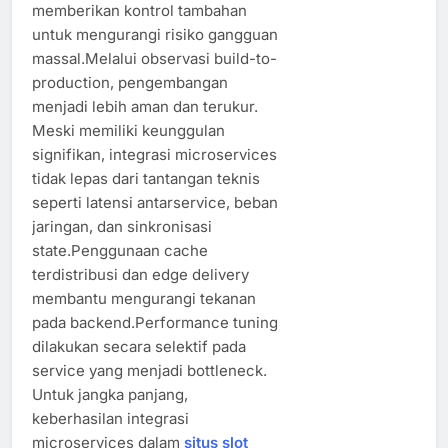
memberikan kontrol tambahan
untuk mengurangi risiko gangguan
massal.Melalui observasi build-to-
production, pengembangan
menjadi lebih aman dan terukur.
Meski memiliki keunggulan
signifikan, integrasi microservices
tidak lepas dari tantangan teknis
seperti latensi antarservice, beban
jaringan, dan sinkronisasi
state.Penggunaan cache
terdistribusi dan edge delivery
membantu mengurangi tekanan
pada backend.Performance tuning
dilakukan secara selektif pada
service yang menjadi bottleneck.
Untuk jangka panjang,
keberhasilan integrasi
microservices dalam
situs slot