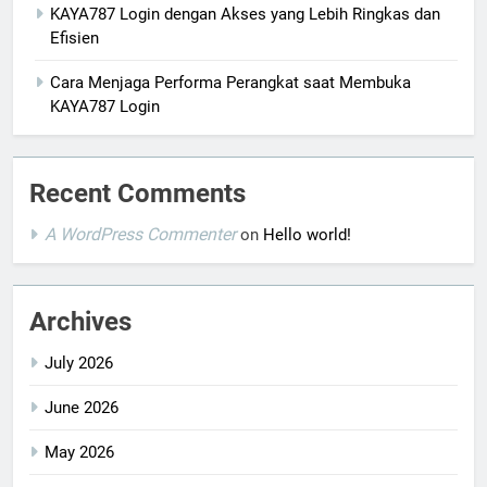
KAYA787 Login dengan Akses yang Lebih Ringkas dan
Efisien
Cara Menjaga Performa Perangkat saat Membuka
KAYA787 Login
Recent Comments
A WordPress Commenter
on
Hello world!
Archives
July 2026
June 2026
May 2026