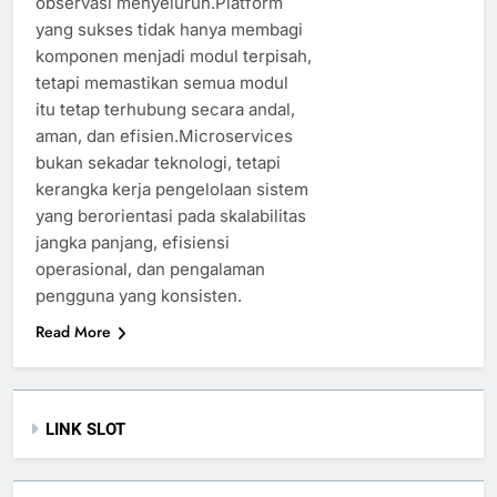
observasi menyeluruh.Platform
yang sukses tidak hanya membagi
komponen menjadi modul terpisah,
tetapi memastikan semua modul
itu tetap terhubung secara andal,
aman, dan efisien.Microservices
bukan sekadar teknologi, tetapi
kerangka kerja pengelolaan sistem
yang berorientasi pada skalabilitas
jangka panjang, efisiensi
operasional, dan pengalaman
pengguna yang konsisten.
Read More
LINK SLOT