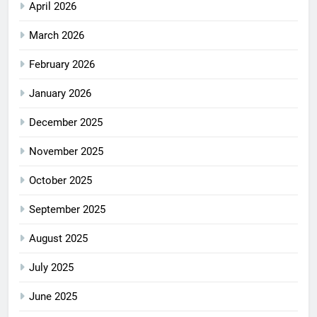
April 2026
March 2026
February 2026
January 2026
December 2025
November 2025
October 2025
September 2025
August 2025
July 2025
June 2025