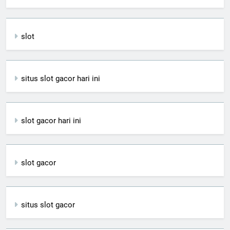
slot
situs slot gacor hari ini
slot gacor hari ini
slot gacor
situs slot gacor