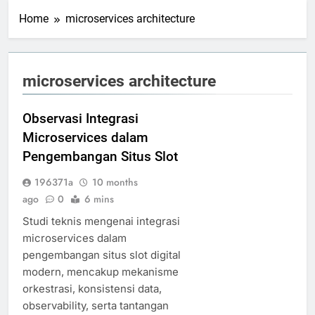
Home
microservices architecture
microservices architecture
Observasi Integrasi
Microservices dalam
Pengembangan Situs Slot
196371a
10 months
ago
0
6 mins
Studi teknis mengenai integrasi
microservices dalam
pengembangan situs slot digital
modern, mencakup mekanisme
orkestrasi, konsistensi data,
observability, serta tantangan