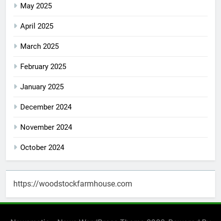
May 2025
April 2025
March 2025
February 2025
January 2025
December 2024
November 2024
October 2024
https://woodstockfarmhouse.com