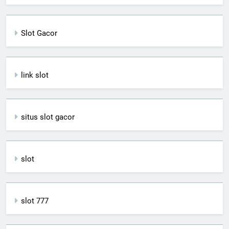
Slot Gacor
link slot
situs slot gacor
slot
slot 777