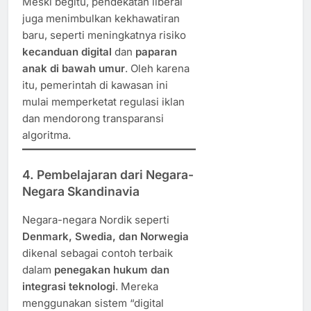
Meski begitu, pendekatan liberal
juga menimbulkan kekhawatiran
baru, seperti meningkatnya risiko
kecanduan digital
dan
paparan
anak di bawah umur
. Oleh karena
itu, pemerintah di kawasan ini
mulai memperketat regulasi iklan
dan mendorong transparansi
algoritma.
4. Pembelajaran dari Negara-
Negara Skandinavia
Negara-negara Nordik seperti
Denmark, Swedia, dan Norwegia
dikenal sebagai contoh terbaik
dalam
penegakan hukum dan
integrasi teknologi
. Mereka
menggunakan sistem “digital