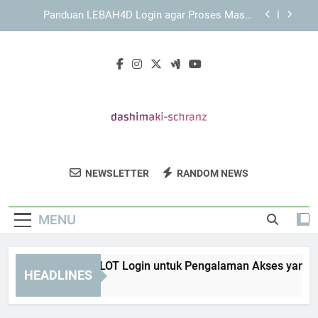
Skip
Panduan Login KAYA787 untuk Pengalaman
to
Akses yang Stabil dan Nyaman
content
KAYA787 Login dengan Akses yang Lebih Ringkas
dan Efisien
Panduan EDWINSLOT Login untuk Pengalaman
Akses yang Nyaman
Panduan LEBAH4D Login agar Proses Masuk
Lebih Efisien
Panduan Login KAYA787 untuk Pengalaman
Akses yang Stabil dan Nyaman
Dashimaki
Dengarkan Musik Elektronik Yang Seru Dari
KAYA787 Login dengan Akses yang Lebih Ringkas
NEWSLETTER
RANDOM NEWS
Schranz
dan Efisien
Dashimaki Schranz.
MENU
anduan EDWINSLOT Login untuk Pengalaman Akses yang Nya
HEADLINES
Weeks Ago