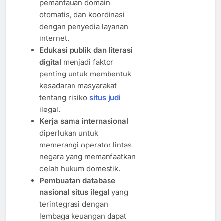
pemantauan domain
otomatis, dan koordinasi
dengan penyedia layanan
internet.
Edukasi publik dan literasi
digital
menjadi faktor
penting untuk membentuk
kesadaran masyarakat
tentang risiko
situs judi
ilegal.
Kerja sama internasional
diperlukan untuk
memerangi operator lintas
negara yang memanfaatkan
celah hukum domestik.
Pembuatan database
nasional situs ilegal
yang
terintegrasi dengan
lembaga keuangan dapat