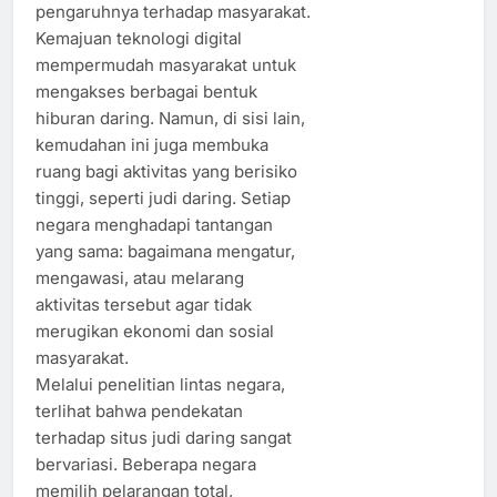
pengaruhnya terhadap masyarakat.
Kemajuan teknologi digital
mempermudah masyarakat untuk
mengakses berbagai bentuk
hiburan daring. Namun, di sisi lain,
kemudahan ini juga membuka
ruang bagi aktivitas yang berisiko
tinggi, seperti judi daring. Setiap
negara menghadapi tantangan
yang sama: bagaimana mengatur,
mengawasi, atau melarang
aktivitas tersebut agar tidak
merugikan ekonomi dan sosial
masyarakat.
Melalui penelitian lintas negara,
terlihat bahwa pendekatan
terhadap situs judi daring sangat
bervariasi. Beberapa negara
memilih pelarangan total,