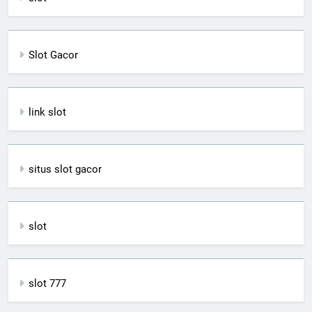
Slot Gacor
link slot
situs slot gacor
slot
slot 777