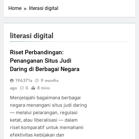
Home
literasi digital
literasi digital
Riset Perbandingan:
Penanganan Situs Judi
Daring di Berbagai Negara
196371a
9 months
ago
0
8 mins
Menjelajahi bagaimana berbagai
negara menangani situs judi daring
— melalui pelarangan, regulasi
ketat, atau liberalisasi — dalam
riset komparatif untuk memahami
efektivitas kebijakan dan