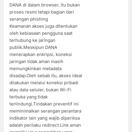
DANA di dalam browser, itu bukan
proses resmi tetapi bagian dari
serangan phishing
Keamanan akses juga ditentukan
oleh kebiasaan pengguna saat
terhubung ke jaringan
publik.Meskipun DANA
menerapkan enkripsi, koneksi
jaringan tidak aman masih
memungkinkan metadata
disadap.Oleh sebab itu, akses ideal
dilakukan melalui koneksi pribadi
atau data seluler, bukan Wi-Fi
terbuka yang tidak
terlindungi.Tindakan preventif ini
meminimalkan serangan perantara
Indikator lain yang wajib diperiksa
adalah perilaku redirect.Link aman