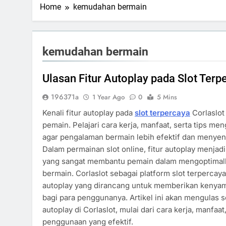
Home
kemudahan bermain
kemudahan bermain
Ulasan Fitur Autoplay pada Slot Terp
196371a
1 Year Ago
0
5 Mins
Kenali fitur autoplay pada
slot terpercaya
Corlaslo
pemain. Pelajari cara kerja, manfaat, serta tips m
agar pengalaman bermain lebih efektif dan menye
Dalam permainan slot online, fitur autoplay menjadi
yang sangat membantu pemain dalam mengoptimal
bermain. Corlaslot sebagai platform slot terpercay
autoplay yang dirancang untuk memberikan keny
bagi para penggunanya. Artikel ini akan mengulas s
autoplay di Corlaslot, mulai dari cara kerja, manfaat
penggunaan yang efektif.