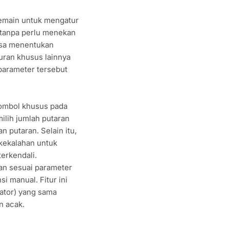
pemain untuk mengatur
u tanpa perlu menekan
bisa menentukan
uran khusus lainnya
parameter tersebut
 tombol khusus pada
ilih jumlah putaran
n putaran. Selain itu,
kekalahan untuk
erkendali.
an sesuai parameter
i manual. Fitur ini
tor) yang sama
n acak.