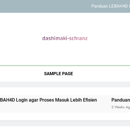
Panduan LEBAH4D Lo
Panduan Login KAYA787 untuk Peng
KAYA787 Login dengan 
Panduan EDWINSLOT Login u
himaki Schranz
Panduan LEBAH4D Lo
 Musik Elektronik Yang Seru Dari Dashimaki Schranz.
Panduan Login KAYA787 untuk Peng
SAMPLE PAGE
KAYA787 Login dengan 
n agar Proses Masuk Lebih Efisien
Panduan Login KAY
2 Weeks Ago