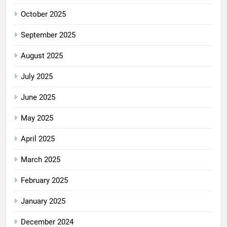
October 2025
September 2025
August 2025
July 2025
June 2025
May 2025
April 2025
March 2025
February 2025
January 2025
December 2024