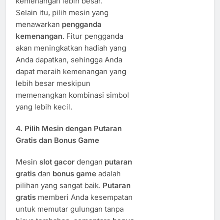
kemenangan lebih besar.
Selain itu, pilih mesin yang
menawarkan
pengganda
kemenangan
. Fitur pengganda
akan meningkatkan hadiah yang
Anda dapatkan, sehingga Anda
dapat meraih kemenangan yang
lebih besar meskipun
memenangkan kombinasi simbol
yang lebih kecil.
4. Pilih Mesin dengan Putaran
Gratis dan Bonus Game
Mesin
slot gacor
dengan
putaran
gratis
dan
bonus game
adalah
pilihan yang sangat baik.
Putaran
gratis
memberi Anda kesempatan
untuk memutar gulungan tanpa