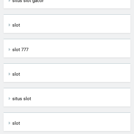
situs slot gacor
slot
slot 777
slot
situs slot
slot