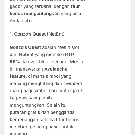
gacor
yang terkenal dengan
fitur
bonus menguntungkan
yang bisa
Anda coba:
1. Gonzo’s Quest (NetEnt)
Gonzo’s Quest
adalah mesin slot
dari
NetEnt
yang memiliki
RTP
96%
dan volatilitas sedang. Mesin
ini menawarkan
Avalanche
feature
, di mana simbol yang
menang menghilang dan memberi
ruang bagi simbol baru untuk jatuh
ke posisi yang lebih
menguntungkan. Selain itu,
putaran gratis
dan
pengganda
kemenangan
selama fitur bonus
memberi peluang besar untuk
menang.