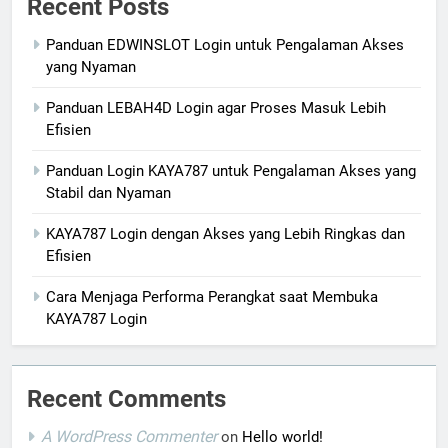
Recent Posts
Panduan EDWINSLOT Login untuk Pengalaman Akses
yang Nyaman
Panduan LEBAH4D Login agar Proses Masuk Lebih
Efisien
Panduan Login KAYA787 untuk Pengalaman Akses yang
Stabil dan Nyaman
KAYA787 Login dengan Akses yang Lebih Ringkas dan
Efisien
Cara Menjaga Performa Perangkat saat Membuka
KAYA787 Login
Recent Comments
A WordPress Commenter
on
Hello world!