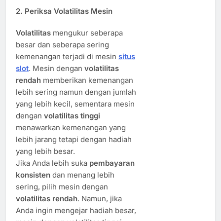
2. Periksa Volatilitas Mesin
Volatilitas
mengukur seberapa
besar dan seberapa sering
kemenangan terjadi di mesin
situs
slot
. Mesin dengan
volatilitas
rendah
memberikan kemenangan
lebih sering namun dengan jumlah
yang lebih kecil, sementara mesin
dengan
volatilitas tinggi
menawarkan kemenangan yang
lebih jarang tetapi dengan hadiah
yang lebih besar.
Jika Anda lebih suka
pembayaran
konsisten
dan menang lebih
sering, pilih mesin dengan
volatilitas rendah
. Namun, jika
Anda ingin mengejar hadiah besar,