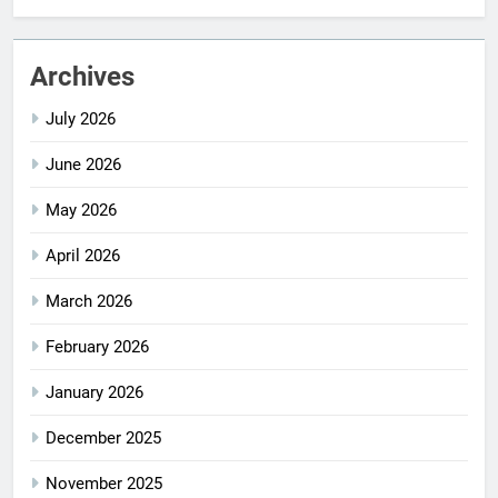
Archives
July 2026
June 2026
May 2026
April 2026
March 2026
February 2026
January 2026
December 2025
November 2025