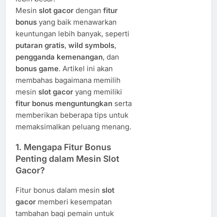
Mesin
slot gacor
dengan
fitur
bonus
yang baik menawarkan
keuntungan lebih banyak, seperti
putaran gratis
,
wild symbols
,
pengganda kemenangan
, dan
bonus game
. Artikel ini akan
membahas bagaimana memilih
mesin
slot gacor
yang memiliki
fitur bonus menguntungkan
serta
memberikan beberapa tips untuk
memaksimalkan peluang menang.
1.
Mengapa Fitur Bonus
Penting dalam Mesin Slot
Gacor?
Fitur bonus dalam mesin
slot
gacor
memberi kesempatan
tambahan bagi pemain untuk